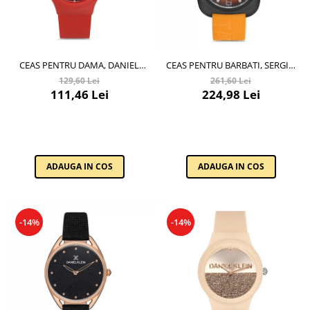
CEAS PENTRU DAMA, DANIEL
CEAS PENTRU BARBATI, SERGIO
KLEIN DKLN, DK.1.12713.4
TACCHINI STREAMLINE,
129,60 Lei
261,60 Lei
ST.1.10092.3
111,46 Lei
224,98 Lei
ADAUGA IN COS
ADAUGA IN COS
-14%
-14%