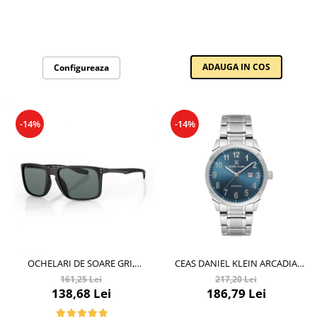
ADAUGA IN COS
Configureaza
-14%
-14%
OCHELARI DE SOARE GRI,
CEAS DANIEL KLEIN ARCADIA
PENTRU BARBATI, DANIEL KLEIN
DK.6.14083.5
161,25 Lei
217,20 Lei
SUNGLASSES, DK3250-2
138,68 Lei
186,79 Lei