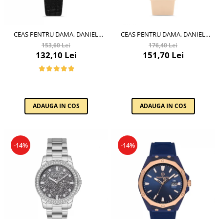
CEAS PENTRU DAMA, DANIEL
CEAS PENTRU DAMA, DANIEL
KLEIN TRENDY, DK.1.12938.5
KLEIN DKLN, DK.1.12978.3
153,60 Lei
176,40 Lei
132,10 Lei
151,70 Lei
ADAUGA IN COS
ADAUGA IN COS
-14%
-14%