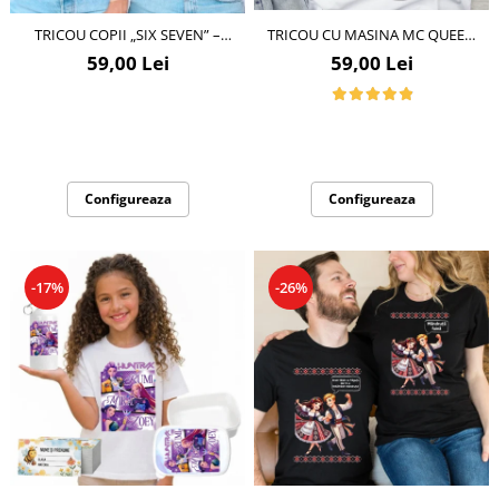
Lenjerii de pat pentru copii
Cadouri Cuplu
TRICOU COPII „SIX SEVEN” –
TRICOU CU MASINA MC QUEEN
TRENDUL URBAN AL
CU CIFRĂ ANIVERSARĂ OFFICIAL|
59,00 Lei
59,00 Lei
Fashion
MOMENTULUI
CADOU PERSONALIZAT E-CADOU
Pijamale de CRACIUN
Pijamale de dama
Pijamale de barbati
Halate si capoate
Configureaza
Configureaza
Pijamale
WINTER Collection
Halate si pijamale Family
-17%
-26%
Incaltaminte
Seturi elegante femei
Umbrele
Pijamale de copii
Pijamale BIG SIZE femei
Cadouri ocazii speciale
Tricouri de craciun