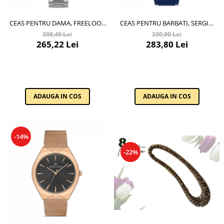
CEAS PENTRU DAMA, FREELOOK
CEAS PENTRU BARBATI, SERGIO
BELLE, FL.1.10226.1
TACCHINI STREAMLINE,
308,40 Lei
330,00 Lei
ST.1.10197.4
265,22 Lei
283,80 Lei
ADAUGA IN COS
ADAUGA IN COS
-14%
-22%