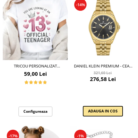
-14%
TRICOU PERSONALIZAT
DANIEL KLEIN PREMIUM - CEAS
ADOLESCENTI 13 OFFICIAL
BARBATESC QUARTZ AURIU
59,00 Lei
321,60 Lei
TEENAGER CADOU INSPIRAT
DK.6.14205-4
276,58 Lei
PENTRU ANIVERSARE
ADAUGA IN COS
Configureaza
-17%
-1%