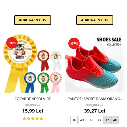
ADAUGA IN COS
ADAUGA IN COS
-16%
-67%
PANTOFI SPORT DAMA ORANGE
COCARDE ABSOLVIRE
BX-11C
PERSONALIZATE
119,00 Lei
18,99 Lei
39,27 Lei
15,99 Lei
36
41
39
38
37
40