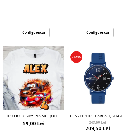
PERSONALIZAT E-CADOU - COPIE
Configureaza
Configureaza
-14%
TRICOU CU MASINA MC QUEEN
CEAS PENTRU BARBATI, SERGIO
CU CIFRĂ ANIVERSARĂ OFFICIAL|
TACCHINI STREAMLINE,
59,00 Lei
243,60 Lei
CADOU PERSONALIZAT E-CADOU
ST.1.10116.2
209,50 Lei