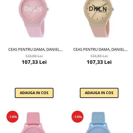
CEAS PENTRU DAMA, DANIEL
CEAS PENTRU DAMA, DANIEL
KLEIN DKLN, DK.1.12411.3
KLEIN DKLN, DK.1.12411.7
124,80 Lei
124,80 Lei
107,33 Lei
107,33 Lei
ADAUGA IN COS
ADAUGA IN COS
-14%
-14%