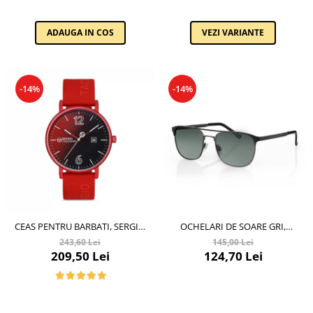
VEZI VARIANTE
ADAUGA IN COS
-14%
-14%
CEAS PENTRU BARBATI, SERGIO
OCHELARI DE SOARE GRI,
TACCHINI STREAMLINE,
PENTRU BARBATI, DANIEL KLEIN
243,60 Lei
145,00 Lei
ST.1.10116.1
SUNGLASSES, DK3264-2
209,50 Lei
124,70 Lei