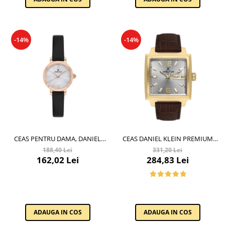
-14%
-14%
CEAS PENTRU DAMA, DANIEL
CEAS DANIEL KLEIN PREMIUM
KLEIN PREMIUM, DK.1.13780.6
DK.1.13991.5
188,40 Lei
331,20 Lei
162,02 Lei
284,83 Lei
ADAUGA IN COS
ADAUGA IN COS