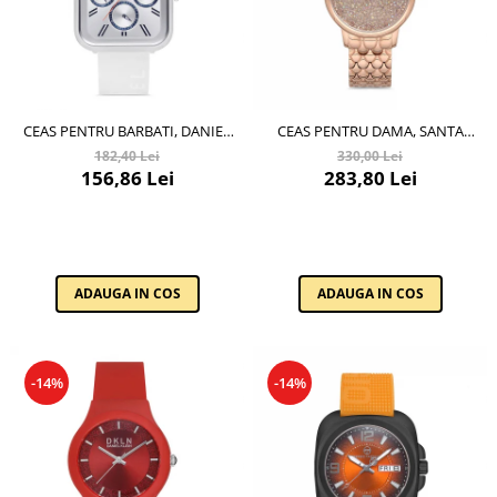
CEAS PENTRU BARBATI, DANIEL
CEAS PENTRU DAMA, SANTA
KLEIN DKLN, DK.1.12648.4
BARBARA POLO UNIQUE,
182,40 Lei
330,00 Lei
SB.1.10127.2
156,86 Lei
283,80 Lei
ADAUGA IN COS
ADAUGA IN COS
-14%
-14%