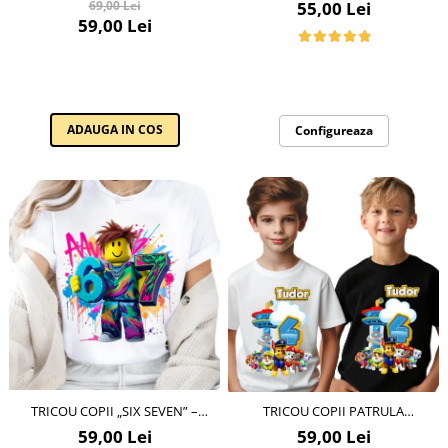
ÎN 1986” – CADOU ANIVERSAR CU
CU PERSONAJ ȘI NUME
55,00 Lei
69,00 Lei
Cadouri pentru Doctori
MESAJ AMUZANT
59,00 Lei
Cadouri pentru Sfânta Maria
Martisoare
ADAUGA IN COS
Configureaza
TRICOU COPII „SIX SEVEN” –
TRICOU COPII PATRULA
TRENDUL URBAN AL
CATELUSILOR PAW PATROL CU
59,00 Lei
59,00 Lei
MOMENTULUI
CIFRĂ ANIVERSARĂ | CADOU