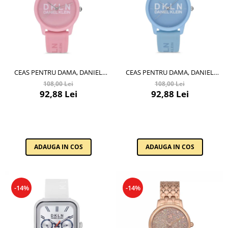
CEAS PENTRU DAMA, DANIEL
CEAS PENTRU DAMA, DANIEL
KLEIN DKLN, DK.1.12645.4
KLEIN DKLN, DK.1.12645.5
108,00 Lei
108,00 Lei
92,88 Lei
92,88 Lei
ADAUGA IN COS
ADAUGA IN COS
-14%
-14%