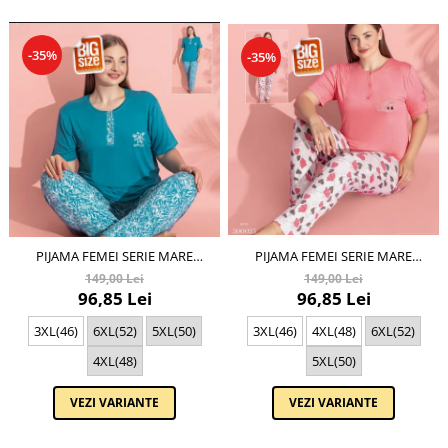
-35%
-35%
PIJAMA FEMEI SERIE MARE
PIJAMA FEMEI SERIE MARE
BATTAL, DIN DOUĂ PIESE,
BATTAL, DIN DOUĂ PIESE,
149,00 Lei
149,00 Lei
BUMBAC , LUX PIJ32974
BUMBAC , LUX PIJ300025
96,85 Lei
96,85 Lei
3XL(46)
6XL(52)
5XL(50)
3XL(46)
4XL(48)
6XL(52)
4XL(48)
5XL(50)
VEZI VARIANTE
VEZI VARIANTE