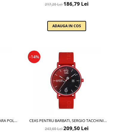
ADITIONAL
186,79 Lei
217,20 Lei
53
ADAUGA IN COS
-14%
ARA POLO
CEAS PENTRU BARBATI, SERGIO TACCHINI
STREAMLINE, ST.1.10116.1
209,50 Lei
243,60 Lei