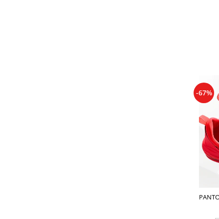
-67%
PANTO