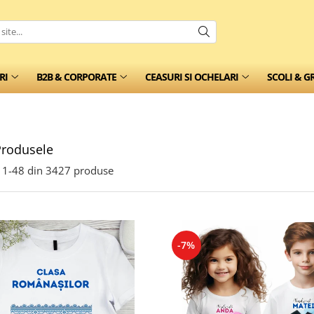
RI
B2B & CORPORATE
CEASURI SI OCHELARI
SCOLI & G
Produsele
1-
48
din
3427
produse
-7%