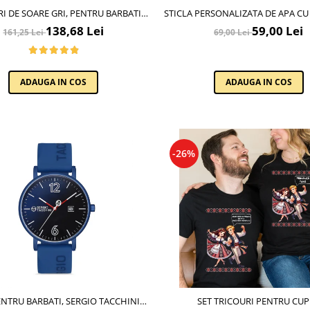
I DE SOARE GRI, PENTRU BARBATI,
STICLA PERSONALIZATA DE APA CU PERSONAJ
L KLEIN SUNGLASSES, DK3250-2
ȘI NUME
138,68 Lei
59,00 Lei
161,25 Lei
69,00 Lei
ADAUGA IN COS
ADAUGA IN COS
-26%
ENTRU BARBATI, SERGIO TACCHINI
SET TRICOURI PENTRU CU