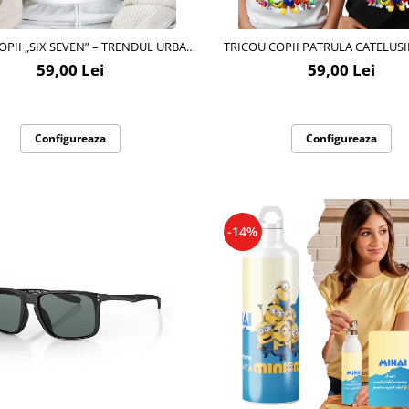
OPII „SIX SEVEN” – TRENDUL URBAN
TRICOU COPII PATRULA CATELUS
AL MOMENTULUI
PATROL CU CIFRĂ ANIVERSARĂ 
59,00 Lei
59,00 Lei
PERSONALIZAT E-CADOU - C
Configureaza
Configureaza
-14%