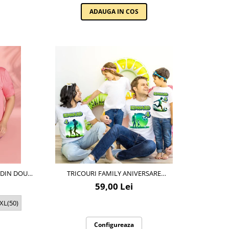
ADAUGA IN COS
, DIN DOUĂ
TRICOURI FAMILY ANIVERSARE
025
PERSONALIZATE – CADOU HAIOS PENTRU
59,00 Lei
COPII ȘI PĂRINȚI | MODEL TEMATIC FOTBAL
XL(50)
Configureaza