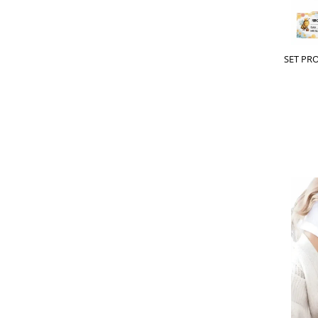
Lenjerii de pat pentru copii
Cadouri Cuplu
Fashion
SET PR
Pijamale de CRACIUN
KPOP DE
Pijamale de dama
CUTIE
Pijamale de barbati
Halate si capoate
Pijamale
WINTER Collection
Halate si pijamale Family
Incaltaminte
Seturi elegante femei
Umbrele
Pijamale de copii
Pijamale BIG SIZE femei
Cadouri ocazii speciale
Tricouri de craciun