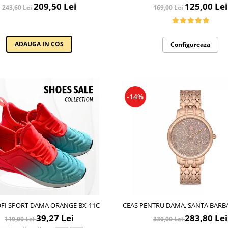
STREAMLINE, ST.1.10116.2
PERSONALIZATE CU IMPRIMEU TR
209,50 Lei
125,00 Lei
243,60 Lei
169,00 Lei
MANDRUTA FAINA VD244
ADAUGA IN COS
Configureaza
-14%
FI SPORT DAMA ORANGE BX-11C
CEAS PENTRU DAMA, SANTA BARB
UNIQUE, SB.1.10127.2
39,27 Lei
283,80 Lei
119,00 Lei
330,00 Lei