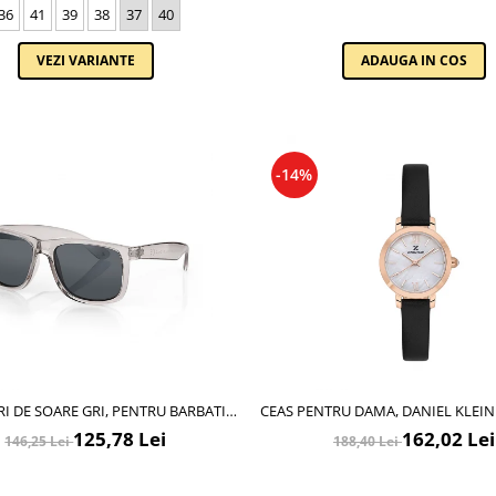
36
41
39
38
37
40
VEZI VARIANTE
ADAUGA IN COS
-14%
I DE SOARE GRI, PENTRU BARBATI,
CEAS PENTRU DAMA, DANIEL KLEI
L KLEIN SUNGLASSES, DK3254-3
DK.1.13780.6
125,78 Lei
162,02 Lei
146,25 Lei
188,40 Lei