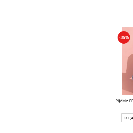
-35%
PIJAMA F
P
3XL(4