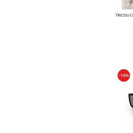
Tricouri de cuplu Valentine's Day
Valentine's Day
TRICOU C
Cadouri pentru Bunici
Cadouri pentru Nasi si Fini
Cadouri Craciun
Cadouri pentru Mama
Cadouri pentru profesori sau absolventi
Cadouri Back to school
Cadouri de Paște
Cadouri Traditionale Romanesti
-14%
8 Martie
Cadouri pentru CUPLU El & Ea
Cadouri Iubitori de animale
Cadouri GRAVIDE
Cadouri pentru sportivi
Cadouri Pensionare
Cadouri Colegi, sefi sau angajati