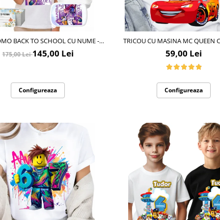
OMO BACK TO SCHOOL CU NUME -
TRICOU CU MASINA MC QUEEN CU CIFRĂ
MON HUNTERS - PURPLE TRICOU +
ANIVERSARĂ OFFICIAL| CA
145,00 Lei
59,00 Lei
175,00 Lei
 + BIDON PERSONALIZAT PENTRU
PERSONALIZAT E-CADO
COPILUL TĂU
Configureaza
Configureaza