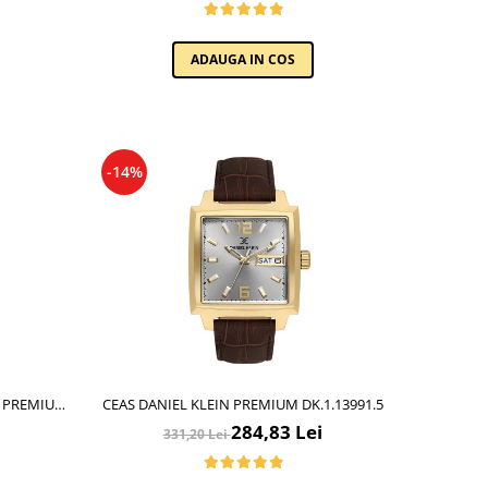
ADAUGA IN COS
-14%
N PREMIUM,
CEAS DANIEL KLEIN PREMIUM DK.1.13991.5
284,83 Lei
331,20 Lei