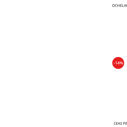
Cadouri pentru Doctori
OCHELAR
Cadouri pentru Sfânta Maria
DANIE
Martisoare
-14%
CEAS P