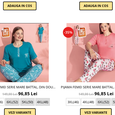
ADAUGA IN COS
ADAUGA IN COS
-35%
EMEI SERIE MARE BATTAL, DIN DOUĂ
PIJAMA FEMEI SERIE MARE BATTAL
IESE, BUMBAC , LUX PIJ32974
PIESE, BUMBAC , LUX PIJ300
96,85 Lei
96,85 Lei
149,00 Lei
149,00 Lei
6)
6XL(52)
5XL(50)
4XL(48)
3XL(46)
4XL(48)
6XL(52)
5
VEZI VARIANTE
VEZI VARIANTE