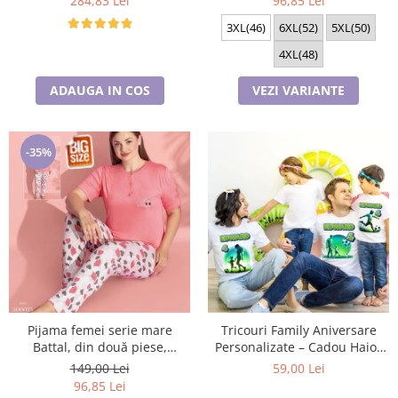
284,83 Lei
96,85 Lei
3XL(46)
6XL(52)
5XL(50)
4XL(48)
ADAUGA IN COS
VEZI VARIANTE
-35%
Pijama femei serie mare
Tricouri Family Aniversare
Battal, din două piese,
Personalizate – Cadou Haios
bumbac , Lux PIJ300025
pentru Copii și Părinți |
149,00 Lei
59,00 Lei
Model Tematic Fotbal
96,85 Lei