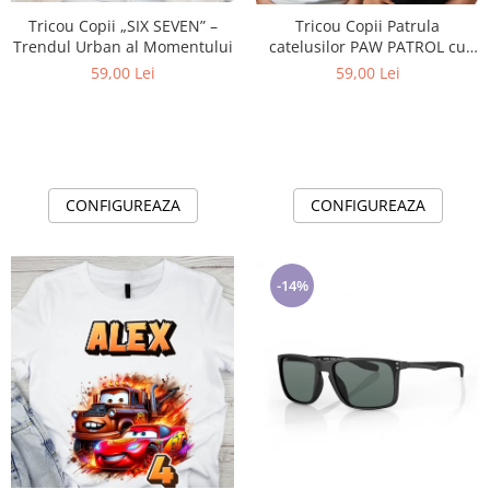
Cadouri pentru Doctori
Tricou Copii „SIX SEVEN” –
Tricou Copii Patrula
Cadouri pentru Sfânta Maria
Trendul Urban al Momentului
catelusilor PAW PATROL cu
Martisoare
Cifră Aniversară | Cadou
59,00 Lei
59,00 Lei
Personalizat e-CADOU - Copie
CONFIGUREAZA
CONFIGUREAZA
-14%