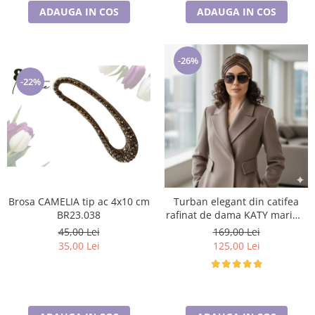
ADAUGA IN COS
ADAUGA IN COS
-26%
-22%
Brosa CAMELIA tip ac 4x10 cm
Turban elegant din catifea
BR23.038
rafinat de dama KATY marime
universala, captuseala polar,
45,00 Lei
169,00 Lei
culoare maro Sequoia
35,00 Lei
125,00 Lei