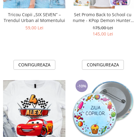
Lenjerii de pat pentru copii
Cadouri Cuplu
Tricou Copii „SIX SEVEN” –
Set Promo Back to School cu
Fashion
Trendul Urban al Momentului
nume - KPop Demon Hunters
- Purple Tricou + Cutie +
59,00 Lei
175,00 Lei
Pijamale de CRACIUN
Bidon Personalizat pentru
145,00 Lei
Pijamale de dama
copilul tău
Pijamale de barbati
Halate si capoate
Pijamale
CONFIGUREAZA
CONFIGUREAZA
WINTER Collection
Halate si pijamale Family
Incaltaminte
-10%
Seturi elegante femei
Umbrele
Pijamale de copii
Pijamale BIG SIZE femei
Cadouri ocazii speciale
Tricouri de craciun