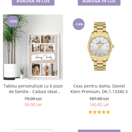
ADAUGA IN COS
ADAUGA IN COS
-25%
-14%
Tablou personalizat cu 6 poze
Ceas pentru dama, Daniel
de familie - Cadoul ideal
Klein Premium, DK.1.13340.3
pentru familie TA4_P3 Happy
79,00 Lei
187,00 Lei
Family
59,00 Lei
160,82 Lei