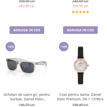
330,00 Lei
243,60 Lei
283,80 Lei
209,50 Lei
ADAUGA IN COS
ADAUGA IN COS
-14%
-14%
Ochelari de soare gri, pentru
Ceas pentru dama, Daniel
barbati, Daniel Klein
Klein Premium, DK.1.13780.6
Sunglasses, DK3254-3
146,25 Lei
188,40 Lei