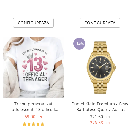
CONFIGUREAZA
CONFIGUREAZA
-14%
Tricou personalizat
Daniel Klein Premium - Ceas
adolescenti 13 official
Barbatesc Quartz Auriu
Teenager Cadou Inspirat
DK.6.14205-4
59,00 Lei
321,60 Lei
pentru aniversare
276,58 Lei