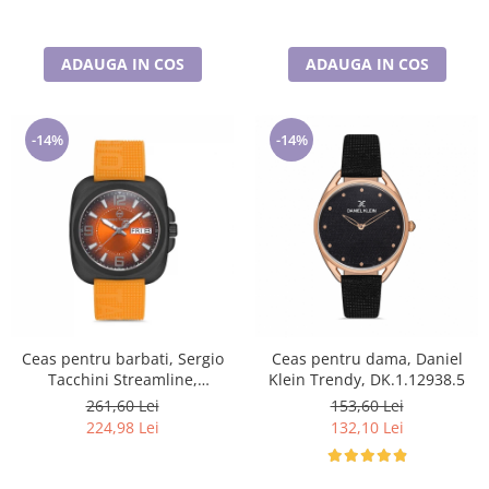
ADAUGA IN COS
ADAUGA IN COS
-14%
-14%
Ceas pentru barbati, Sergio
Ceas pentru dama, Daniel
Tacchini Streamline,
Klein Trendy, DK.1.12938.5
ST.1.10092.3
261,60 Lei
153,60 Lei
224,98 Lei
132,10 Lei