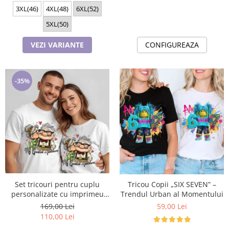
3XL(46)
4XL(48)
6XL(52)
5XL(50)
VEZI VARIANTE
CONFIGUREAZA
-35%
Set tricouri pentru cuplu
Tricou Copii „SIX SEVEN” –
personalizate cu imprimeu
Trendul Urban al Momentului
My Greatest Adventure|
169,00 Lei
59,00 Lei
Valentine’s Day ❤️
110,00 Lei