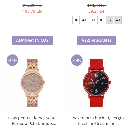
217,20 Lei
119,00 Lei
186,79 Lei
39,27 Lei
36
41
39
38
37
40
ADAUGA IN COS
VEZI VARIANTE
-14%
-14%
Ceas pentru dama, Santa
Ceas pentru barbati, Sergio
Barbara Polo Unique,
Tacchini Streamline,
SB.1.10127.2
ST.1.10116.1