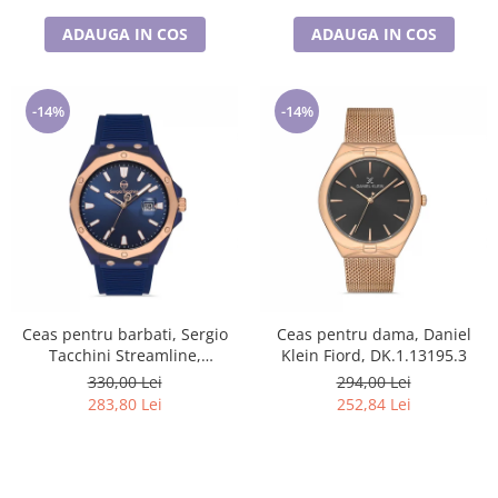
ADAUGA IN COS
ADAUGA IN COS
-14%
-14%
Ceas pentru barbati, Sergio
Ceas pentru dama, Daniel
Tacchini Streamline,
Klein Fiord, DK.1.13195.3
ST.1.10197.4
330,00 Lei
294,00 Lei
283,80 Lei
252,84 Lei