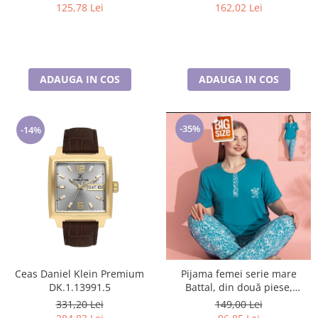
125,78 Lei
162,02 Lei
ADAUGA IN COS
ADAUGA IN COS
-35%
-14%
Ceas Daniel Klein Premium
Pijama femei serie mare
DK.1.13991.5
Battal, din două piese,
bumbac , Lux PIJ32974
331,20 Lei
149,00 Lei