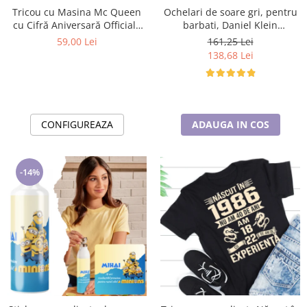
Tricou cu Masina Mc Queen
Ochelari de soare gri, pentru
cu Cifră Aniversară Official|
barbati, Daniel Klein
Cadou Personalizat e-CADOU
Sunglasses, DK3250-2
59,00 Lei
161,25 Lei
138,68 Lei
CONFIGUREAZA
ADAUGA IN COS
-14%