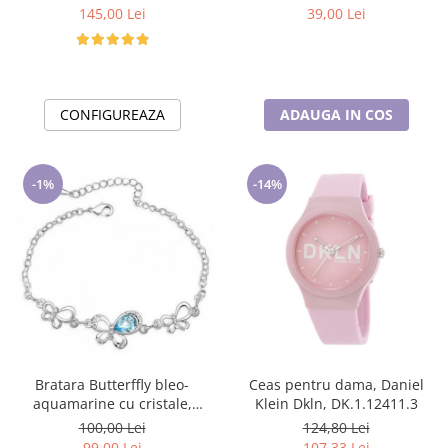
copilul tău
145,00 Lei
39,00 Lei
CONFIGUREAZA
ADAUGA IN COS
-1%
-14%
Bratara Butterffly bleo-
Ceas pentru dama, Daniel
aquamarine cu cristale,
Klein Dkln, DK.1.12411.3
placata cu aur 18K
100,00 Lei
124,80 Lei
99,00 Lei
107,33 Lei