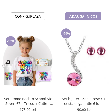
CONFIGUREAZA
ADAUGA IN COS
-79%
-17%
Set Promo Back to School Six
Set bijuterii Adela rose cu
Seven 67 – Tricou + Cutie +
cristale, garantie 6 luni
Bidon Personalizat pentru
175,00 Lei
190,00 Lei