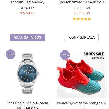
Tacchini Streamline,
personalizate cu imprimeu
ST.1.10116.2
traditional Mandruta faina
243,60 Lei
169,00 Lei
VD24453
209,50 Lei
125,00 Lei
ADAUGA IN COS
CONFIGUREAZA
-14%
-67%
Ceas Daniel Klein Arcadia
Pantofi sport dama orange BX-
DK.6.14083.5
11C