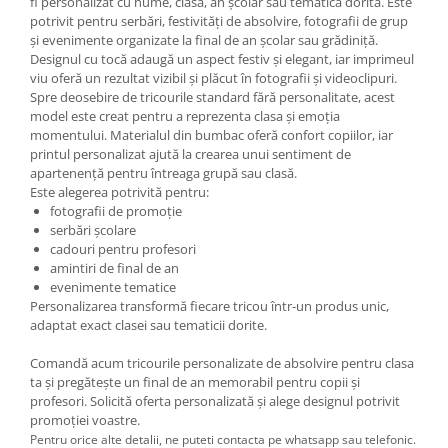
fi personalizat cu nume, clasă, an școlar sau tematica dorită. Este
potrivit pentru serbări, festivități de absolvire, fotografii de grup
și evenimente organizate la final de an școlar sau grădiniță.
Designul cu tocă adaugă un aspect festiv și elegant, iar imprimeul
viu oferă un rezultat vizibil și plăcut în fotografii și videoclipuri.
Spre deosebire de tricourile standard fără personalitate, acest
model este creat pentru a reprezenta clasa și emoția
momentului. Materialul din bumbac oferă confort copiilor, iar
printul personalizat ajută la crearea unui sentiment de
apartenență pentru întreaga grupă sau clasă.
Este alegerea potrivită pentru:
fotografii de promoție
serbări școlare
cadouri pentru profesori
amintiri de final de an
evenimente tematice
Personalizarea transformă fiecare tricou într-un produs unic,
adaptat exact clasei sau tematicii dorite.
Comandă acum tricourile personalizate de absolvire pentru clasa
ta și pregătește un final de an memorabil pentru copii și
profesori. Solicită oferta personalizată și alege designul potrivit
promoției voastre.
Pentru orice alte detalii, ne puteti contacta pe whatsapp sau telefonic.