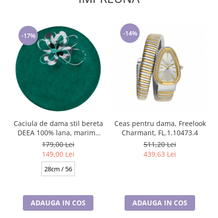
-14%
-17%
Caciula de dama stil bereta
Ceas pentru dama, Freelook
DEEA 100% lana, marime
Charmant, FL.1.10473.4
universala BA25.01. 630
179,00 Lei
511,20 Lei
verde made Polonia
149,00 Lei
439,63 Lei
28cm / 56
ADAUGA IN COS
ADAUGA IN COS