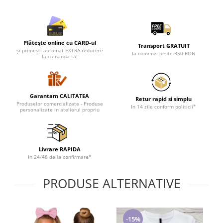
Plătește online cu CARD-ul
Transport GRATUIT
și primești automat EXTRA-reducere
la comenzi peste 350 RON
la comanda ta!
Garantam CALITATEA
Retur rapid si simplu
Produselor comercializate - Produse
In 14 zile conform politicii*
personalizate in atelierul propriu
Livrare RAPIDA
In 24/48 de la confirmare*
PRODUSE ALTERNATIVE
-15%