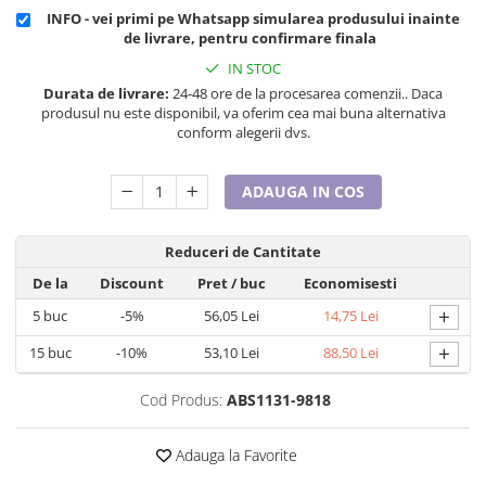
Cadouri pentru Doctori
INFO - vei primi pe Whatsapp simularea produsului inainte
Cadouri pentru Sfânta Maria
de livrare, pentru confirmare finala
Martisoare
IN STOC
Durata de livrare:
24-48 ore de la procesarea comenzii.. Daca
produsul nu este disponibil, va oferim cea mai buna alternativa
conform alegerii dvs.
ADAUGA IN COS
Reduceri de Cantitate
De la
Discount
Pret
/ buc
Economisesti
+
5
buc
-5%
56,05 Lei
14,75 Lei
+
15
buc
-10%
53,10 Lei
88,50 Lei
Cod Produs:
ABS1131-9818
Adauga la Favorite