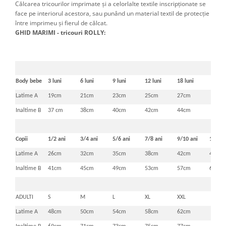
Călcarea tricourilor imprimate şi a celorlalte textile inscripţionate se
face pe interiorul acestora, sau punând un material textil de protecţie
între imprimeu şi fierul de călcat.
GHID MARIMI - tricouri ROLLY:
Body bebe
3 luni
6 luni
9 luni
12 luni
18 luni
Latime A
19cm
21cm
23cm
25cm
27cm
Inaltime B
37 cm
38cm
40cm
42cm
44cm
Copii
1/2 ani
3/4 ani
5/6 ani
7/8 ani
9/10 ani
11/12 
Latime A
26cm
32cm
35cm
38cm
42cm
46cm
Inaltime B
41cm
45cm
49cm
53cm
57cm
61cm
ADULTI
S
M
L
XL
XXL
Latime A
48cm
50cm
54cm
58cm
62cm