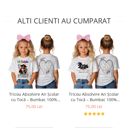
ALTI CLIENTI AU CUMPARAT
Tricou Absolvire An Școlar
Tricou Absolvire An Școlar
cu Tocă – Bumbac 100%
cu Tocă – Bumbac 100%
Personalizat pentru Copii și
Personalizat pentru Copii și
75,00 Lei
75,00 Lei
Profesori
Profesori