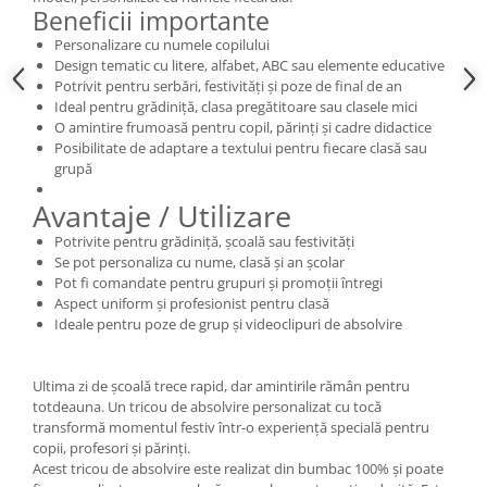
Beneficii importante
Personalizare cu numele copilului
Design tematic cu litere, alfabet, ABC sau elemente educative
Potrivit pentru serbări, festivități și poze de final de an
Ideal pentru grădiniță, clasa pregătitoare sau clasele mici
O amintire frumoasă pentru copil, părinți și cadre didactice
Posibilitate de adaptare a textului pentru fiecare clasă sau
grupă
Avantaje / Utilizare
Potrivite pentru grădiniță, școală sau festivități
Se pot personaliza cu nume, clasă și an școlar
Pot fi comandate pentru grupuri și promoții întregi
Aspect uniform și profesionist pentru clasă
Ideale pentru poze de grup și videoclipuri de absolvire
Ultima zi de școală trece rapid, dar amintirile rămân pentru
totdeauna. Un tricou de absolvire personalizat cu tocă
transformă momentul festiv într-o experiență specială pentru
copii, profesori și părinți.
Acest tricou de absolvire este realizat din bumbac 100% și poate