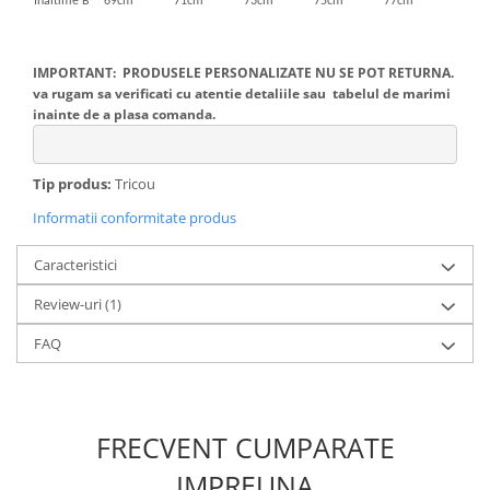
Inaltime B
69cm
71cm
73cm
75cm
77cm
IMPORTANT: PRODUSELE PERSONALIZATE NU SE POT RETURNA.
va rugam sa verificati cu atentie detaliile sau tabelul de marimi
inainte de a plasa comanda.
Tip produs:
Tricou
Informatii conformitate produs
Caracteristici
Review-uri
(1)
FAQ
FRECVENT CUMPARATE
IMPREUNA