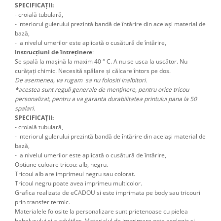
SPECIFICAȚII:
- croială tubulară,
- interiorul gulerului prezintă bandă de întărire din același material de
bază,
- la nivelul umerilor este aplicată o cusătură de întărire,
Instrucțiuni de întreținere
:
Se spală la mașină la maxim 40 ° C. A nu se usca la uscător. Nu
curățați chimic. Necesită spălare și călcare întors pe dos.
De asemenea, va rugam sa nu folositi inalbitori.
*acestea sunt reguli generale de menținere, pentru orice tricou
personalizat, pentru a va garanta durabilitatea printului pana la 50
spalari.
SPECIFICAȚII:
- croială tubulară,
- interiorul gulerului prezintă bandă de întărire din același material de
bază,
- la nivelul umerilor este aplicată o cusătură de întărire,
Optiune culoare tricou: alb, negru.
Tricoul alb are imprimeul negru sau colorat.
Tricoul negru poate avea imprimeu multicolor.
Grafica realizata de eCADOU si este imprimata pe body sau tricouri
prin transfer termic.
Materialele folosite la personalizare sunt prietenoase cu pielea
bebelusului si a adultilor. Materialul de imprimare este ecologic și