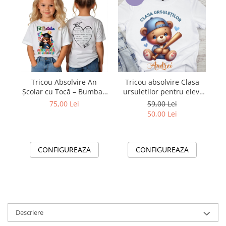
Tricou Absolvire An
Tricou absolvire Clasa
Școlar cu Tocă – Bumbac
ursuletilor pentru elevi
100% Personalizat pentru
clasa 4 sau gradinita
ab
75,00 Lei
59,00 Lei
Copii și Profesori
ABS1080
50,00 Lei
CONFIGUREAZA
CONFIGUREAZA
Descriere