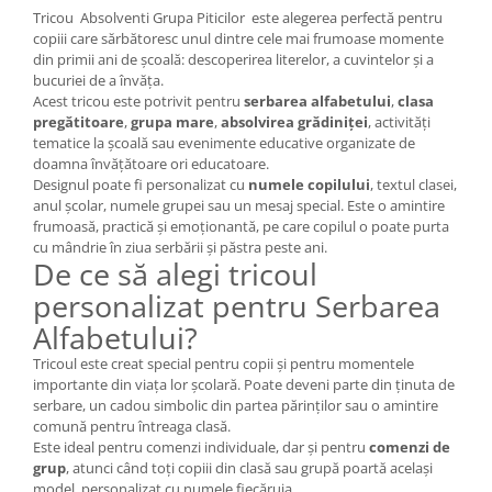
Tricou Absolventi Grupa Piticilor este alegerea perfectă pentru
copiii care sărbătoresc unul dintre cele mai frumoase momente
din primii ani de școală: descoperirea literelor, a cuvintelor și a
bucuriei de a învăța.
Acest tricou este potrivit pentru
serbarea alfabetului
,
clasa
pregătitoare
,
grupa mare
,
absolvirea grădiniței
, activități
tematice la școală sau evenimente educative organizate de
doamna învățătoare ori educatoare.
Designul poate fi personalizat cu
numele copilului
, textul clasei,
anul școlar, numele grupei sau un mesaj special. Este o amintire
frumoasă, practică și emoționantă, pe care copilul o poate purta
cu mândrie în ziua serbării și păstra peste ani.
De ce să alegi tricoul
personalizat pentru Serbarea
Alfabetului?
Tricoul este creat special pentru copii și pentru momentele
importante din viața lor școlară. Poate deveni parte din ținuta de
serbare, un cadou simbolic din partea părinților sau o amintire
comună pentru întreaga clasă.
Este ideal pentru comenzi individuale, dar și pentru
comenzi de
grup
, atunci când toți copiii din clasă sau grupă poartă același
model, personalizat cu numele fiecăruia.