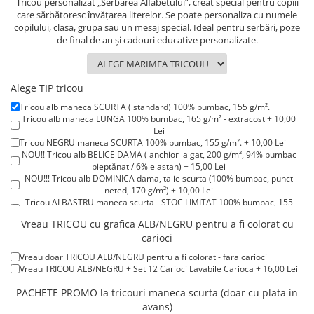
Tricou personalizat „Serbarea Alfabetului”, creat special pentru copiii
Lenjerii de pat pentru copii
care sărbătoresc învățarea literelor. Se poate personaliza cu numele
Cadouri Cuplu
copilului, clasa, grupa sau un mesaj special. Ideal pentru serbări, poze
de final de an și cadouri educative personalizate.
Fashion
Pijamale de CRACIUN
Pijamale de dama
Alege TIP tricou
Pijamale de barbati
Tricou alb maneca SCURTA ( standard) 100% bumbac, 155 g/m².
Tricou alb maneca LUNGA 100% bumbac, 165 g/m² - extracost + 10,00
Halate si capoate
Lei
Pijamale
Tricou NEGRU maneca SCURTA 100% bumbac, 155 g/m². + 10,00 Lei
NOU!! Tricou alb BELICE DAMA ( anchior la gat, 200 g/m², 94% bumbac
WINTER Collection
pieptănat / 6% elastan) + 15,00 Lei
Halate si pijamale Family
NOU!!! Tricou alb DOMINICA dama, talie scurta (100% bumbac, punct
neted, 170 g/m²) + 10,00 Lei
Incaltaminte
Tricou ALBASTRU maneca scurta - STOC LIMITAT 100% bumbac, 155
Seturi elegante femei
g/m². + 15,00 Lei
Vreau TRICOU cu grafica ALB/NEGRU pentru a fi colorat cu
Tricou ROSU maneca scurta 100% bumbac, 155 g/m². + 15,00 Lei
Umbrele
carioci
Tricou POLO alb maneca SCURTA 200-220 g/m² - marimi COPII + 15,00
Pijamale de copii
Lei
Vreau doar TRICOU ALB/NEGRU pentru a fi colorat - fara carioci
Tricou POLO alb maneca LUNGA 200-220 g/m² marimi COPII + 20,00
Pijamale BIG SIZE femei
Vreau TRICOU ALB/NEGRU + Set 12 Carioci Lavabile Carioca + 16,00 Lei
Lei
Cadouri ocazii speciale
Tricou ROSU maneca LUNGA ( STOC LIMITAT) 100% bumbac, 165 g/m²
PACHETE PROMO la tricouri maneca scurta (doar cu plata in
- extracost + 20,00 Lei
Tricouri de craciun
avans)