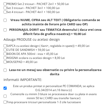
Tricouri de cuplu Valentine's Day
PROMO Set 2 tricouri - PACHET 2in1 + 50,00 Lei
Set 3 tricouri - PACHET 3in1 + 100,00 Lei
Valentine's Day
Set 4 tricouri - PACHET 4in1 + 160,00 Lei
Cadouri pentru Bunici
Vreau NUME, CIFRA sau ALT TEXT ( Obligatoriu comanda se
Cadouri pentru Nasi si Fini
achita inainte de livrare prin CARD sau OP)
Cadouri Craciun
PERSONAJUL DORIT sau TEMATICA desenului ( daca vrei ceva
diferit fata de grafica noastra)) + 10,00 Lei
Cadouri pentru Mama
Adauga PRODUSE cu acelasi design
Cadouri pentru profesori sau absolventi
SAPCA cu acelasi design ( 6ani+, reglabila in spate)) + 49,00 Lei
Cadouri Back to school
CUTIE DE SANDWISH + 59,00 Lei
Cadouri de Paște
BIDON DE APA 500ml - inox + 45,00 Lei
INSIGNA scolara cu acelasi design + 8,00 Lei
Cadouri Traditionale Romanesti
MOUSEPAD + 49,00 Lei
8 Martie
Lasa-ne un mesaj sau observatie cu privire la personalizarea
Cadouri pentru CUPLU El & Ea
dorita
Cadouri Iubitori de animale
Informatii IMPORTANTE:
Cadouri GRAVIDE
Este un produs printat si personalizat PE COMANDA; se aplica
Cadouri pentru sportivi
O.G.34/2014 art.16 litera (c)
Comenzile cu minim 3 bluze se proceseaza doar cu plata in avans
Cadouri Pensionare
minim 50 lei ( CARD sau transfer bancar)
Cadouri Colegi, sefi sau angajati
Timp procesare tricouri personalizate 1-3 zile lucratoare