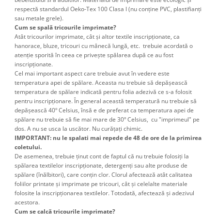
respectă standardul Oeko-Tex 100 Clasa I (nu conține PVC, plastifianți
sau metale grele).
Cum se spală tricourile imprimate?
Atât tricourilor imprimate, cât şi altor textile inscripţionate, ca
hanorace, bluze, tricouri cu mânecă lungă, etc. trebuie acordată o
atenţie sporită în ceea ce priveşte spălarea după ce au fost
inscripţionate.
Cel mai important aspect care trebuie avut în vedere este
temperatura apei de spălare. Aceasta nu trebuie să depăşească
temperatura de spălare indicată pentru folia adezivă ce s-a folosit
pentru inscripţionare. În general această temperatură nu trebuie să
depăşească 40º Celsius, însă e de preferat ca temperatura apei de
spălare nu trebuie să fie mai mare de 30º Celsius, cu "imprimeul" pe
dos. A nu se usca la uscător. Nu curățați chimic.
IMPORTANT: nu le spalati mai repede de 48 de ore de la primirea
coletului.
De asemenea, trebuie ţinut cont de faptul că nu trebuie folosiţi la
spălarea textilelor inscripţionate, detergenţi sau alte produse de
spălare (înălbitori), care conţin clor. Clorul afectează atât calitatea
foliilor printate şi imprimate pe tricouri, cât şi celelalte materiale
folosite la inscripţionarea textilelor. Totodată, afectează şi adezivul
acestora.
Cum se calcă tricourile imprimate?