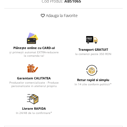
Cod Produs:
ABS1065
Adauga la Favorite
Plătește online cu CARD-ul
Transport GRATUIT
și primești automat EXTRA-reducere
la comenzi peste 350 RON
la comanda ta!
Garantam CALITATEA
Retur rapid si simplu
Produselor comercializate - Produse
In 14 zile conform politicii*
personalizate in atelierul propriu
Livrare RAPIDA
In 24/48 de la confirmare*