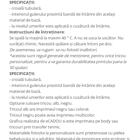
SPECIFICAȚII:
- croială tubulară,
- interiorul gulerului prezintă bandă de întărire din același
material de bază,
- la nivelul umerilor este aplicată o cusătură de întărire,
Instrucțiuni de întreținere
:
Se spală la mașină la maxim 40 ° C. A nu se usca la uscător. Nu
curățați chimic. Necesită spălare și călcare întors pe dos.
De asemenea, va rugam sa nu folositi inalbitori.
*acestea sunt reguli generale de menținere, pentru orice tricou
personalizat, pentru a va garanta durabilitatea printului pana la
50 spalari.
SPECIFICAȚII:
- croială tubulară,
- interiorul gulerului prezintă bandă de întărire din același
material de bază,
- la nivelul umerilor este aplicată o cusătură de întărire,
Optiune culoare tricou: alb, negru.
Tricoul alb are imprimeul negru sau colorat.
Tricoul negru poate avea imprimeu multicolor.
Grafica realizata de eCADOU si este imprimata pe body sau
tricouri prin transfer termic.
Materialele folosite la personalizare sunt prietenoase cu pielea
bebelusului si a adultilor. Materialul de imprimare este ecologic și