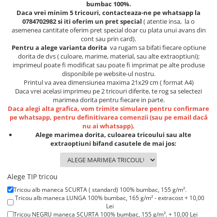
Lenjerii de pat pentru copii
bumbac 100%.
Daca vrei minim 5 tricouri, contacteaza-ne pe whatsapp la
Cadouri Cuplu
0784702982 si iti oferim un pret special
( atentie insa, la o
Fashion
asemenea cantitate oferim pret special doar cu plata unui avans din
cont sau prin card).
Pijamale de CRACIUN
Pentru a alege varianta dorita
va rugam sa bifati fiecare optiune
dorita de dvs ( culoare, marime, material, sau alte extraoptiuni);
Pijamale de dama
imprimeul poate fi modificat sau poate fi imprimat pe alte produse
Pijamale de barbati
disponibile pe website-ul nostru.
Printul va avea dimensiunea maxima 21x29 cm ( format A4)
Halate si capoate
Daca vrei acelasi imprimeu pe 2 tricouri diferite, te rog sa selectezi
Pijamale
marimea dorita pentru fiecare in parte.
WINTER Collection
Daca alegi alta grafica, vom trimite simulare pentru confirmare
pe whatsapp, pentru definitivarea comenzii (sau pe email dacă
Halate si pijamale Family
nu ai whatsapp).
Incaltaminte
Alege marimea dorita, culoarea tricoului sau alte
extraoptiuni bifand casutele de mai jos:
Seturi elegante femei
Umbrele
Pijamale de copii
Alege TIP tricou
Pijamale BIG SIZE femei
Tricou alb maneca SCURTA ( standard) 100% bumbac, 155 g/m².
Cadouri ocazii speciale
Tricou alb maneca LUNGA 100% bumbac, 165 g/m² - extracost + 10,00
Lei
Tricouri de craciun
Tricou NEGRU maneca SCURTA 100% bumbac, 155 g/m². + 10,00 Lei