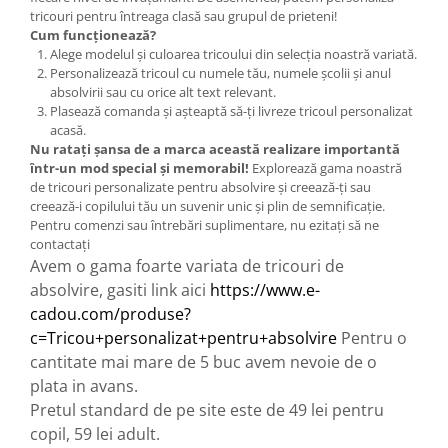
tricouri pentru întreaga clasă sau grupul de prieteni!
Cum funcționează?
Alege modelul și culoarea tricoului din selecția noastră variată.
Personalizează tricoul cu numele tău, numele școlii și anul
absolvirii sau cu orice alt text relevant.
Plasează comanda și așteaptă să-ți livreze tricoul personalizat
acasă.
Nu ratați șansa de a marca această realizare importantă
într-un mod special și memorabil!
Explorează gama noastră
de tricouri personalizate pentru absolvire și creează-ți sau
creează-i copilului tău un suvenir unic și plin de semnificație.
Pentru comenzi sau întrebări suplimentare, nu ezitați să ne
contactați
Avem o gama foarte variata de tricouri de 
absolvire, gasiti link aici 
https://www.e-
cadou.com/produse?
c=Tricou+personalizat+pentru+absolvire
Pentru o 
cantitate mai mare de 5 buc avem nevoie de o 
plata in avans.
Pretul standard de pe site este de 49 lei pentru 
copil, 59 lei adult. 