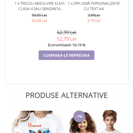
1 x TRICOU ABSOLVIRE ELEVI
1 x DIPLOMĂ PERSONALIZATĂ
CLASA 4 SAU GRADINITA
CU TEXT A4
CLASA FLUTURASILOR CU
59,00 Lei
3,99Lei
TEXT SAU POZE ABS1065
50,00 Lei
2,79 Lei
62,99 Lei
52,79 Lei
Economisesti 16,19 %
CUMPARA-LE IMPREUNA
PRODUSE ALTERNATIVE
-7%