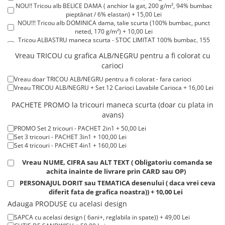
NOU!! Tricou alb BELICE DAMA ( anchior la gat, 200 g/m², 94% bumbac
Tricouri de cuplu Valentine's Day
pieptănat / 6% elastan) + 15,00 Lei
Valentine's Day
NOU!!! Tricou alb DOMINICA dama, talie scurta (100% bumbac, punct
neted, 170 g/m²) + 10,00 Lei
Cadouri pentru Bunici
Tricou ALBASTRU maneca scurta - STOC LIMITAT 100% bumbac, 155
Cadouri pentru Nasi si Fini
g/m². + 15,00 Lei
Vreau TRICOU cu grafica ALB/NEGRU pentru a fi colorat cu
Tricou ROSU maneca scurta 100% bumbac, 155 g/m². + 15,00 Lei
Cadouri Craciun
carioci
Tricou POLO alb maneca SCURTA 200-220 g/m² - marimi COPII + 15,00
Cadouri pentru Mama
Lei
Vreau doar TRICOU ALB/NEGRU pentru a fi colorat - fara carioci
Tricou POLO alb maneca LUNGA 200-220 g/m² marimi COPII + 20,00
Cadouri pentru profesori sau absolventi
Vreau TRICOU ALB/NEGRU + Set 12 Carioci Lavabile Carioca + 16,00 Lei
Lei
Cadouri Back to school
Tricou ROSU maneca LUNGA ( STOC LIMITAT) 100% bumbac, 165 g/m²
PACHETE PROMO la tricouri maneca scurta (doar cu plata in
- extracost + 20,00 Lei
Cadouri de Paște
avans)
Cadouri Traditionale Romanesti
PROMO Set 2 tricouri - PACHET 2in1 + 50,00 Lei
Set 3 tricouri - PACHET 3in1 + 100,00 Lei
8 Martie
Set 4 tricouri - PACHET 4in1 + 160,00 Lei
Cadouri pentru CUPLU El & Ea
Vreau NUME, CIFRA sau ALT TEXT ( Obligatoriu comanda se
Cadouri Iubitori de animale
achita inainte de livrare prin CARD sau OP)
Cadouri GRAVIDE
PERSONAJUL DORIT sau TEMATICA desenului ( daca vrei ceva
Cadouri pentru sportivi
diferit fata de grafica noastra)) + 10,00 Lei
Cadouri Pensionare
Adauga PRODUSE cu acelasi design
Cadouri Colegi, sefi sau angajati
SAPCA cu acelasi design ( 6ani+, reglabila in spate)) + 49,00 Lei