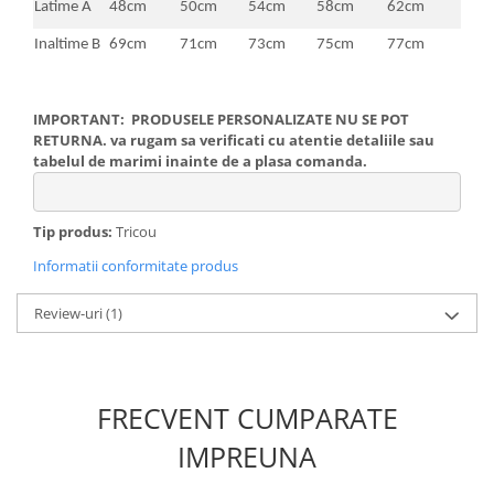
Latime A
48cm
50cm
54cm
58cm
62cm
Inaltime B
69cm
71cm
73cm
75cm
77cm
IMPORTANT: PRODUSELE PERSONALIZATE NU SE POT
RETURNA. va rugam sa verificati cu atentie detaliile sau
tabelul de marimi inainte de a plasa comanda.
Tip produs:
Tricou
Informatii conformitate produs
Review-uri
(1)
FRECVENT CUMPARATE
IMPREUNA