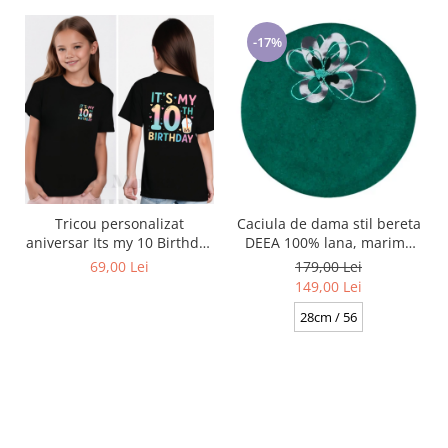
-17%
Caciula de dama stil bereta
Tricou personalizat
DEEA 100% lana, marime
aniversar Its my 10 Birthday
universala BA25.01. 630
Logo si print pe spate
179,00 Lei
69,00 Lei
verde made Polonia
149,00 Lei
28cm / 56