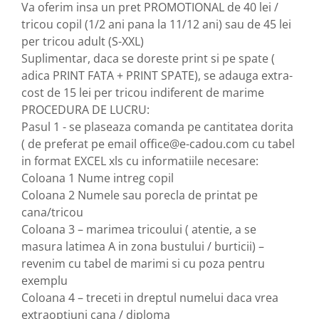
Va oferim insa un pret PROMOTIONAL de 40 lei / 
tricou copil (1/2 ani pana la 11/12 ani) sau de 45 lei 
per tricou adult (S-XXL) 
Suplimentar, daca se doreste print si pe spate ( 
adica PRINT FATA + PRINT SPATE), se adauga extra-
cost de 15 lei per tricou indiferent de marime
PROCEDURA DE LUCRU:
Pasul 1 - se plaseaza comanda pe cantitatea dorita 
( de preferat pe email office@e-cadou.com cu tabel 
in format EXCEL xls cu informatiile necesare:
Coloana 1 Nume intreg copil 
Coloana 2 Numele sau porecla de printat pe 
cana/tricou
Coloana 3 – marimea tricoului ( atentie, a se 
masura latimea A in zona bustului / burticii) – 
revenim cu tabel de marimi si cu poza pentru 
exemplu 
Coloana 4 – treceti in dreptul numelui daca vrea 
extraoptiuni cana / diploma