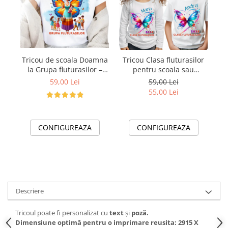
Tricou de scoala Doamna
Tricou Clasa fluturasilor
la Grupa fluturasilor –
pentru scoala sau
cadou personalizat
gradinita
59,00 Lei
59,00 Lei
pentru profesori sau elevi
55,00 Lei
CONFIGUREAZA
CONFIGUREAZA
Descriere
Tricoul poate fi personalizat cu
text
și
poză.
Dimensiune optimă pentru o imprimare reusita: 2915 X