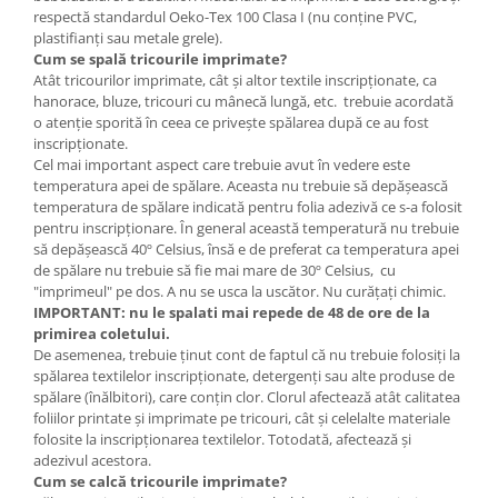
respectă standardul Oeko-Tex 100 Clasa I (nu conține PVC,
plastifianți sau metale grele).
Cum se spală tricourile imprimate?
Atât tricourilor imprimate, cât şi altor textile inscripţionate, ca
hanorace, bluze, tricouri cu mânecă lungă, etc. trebuie acordată
o atenţie sporită în ceea ce priveşte spălarea după ce au fost
inscripţionate.
Cel mai important aspect care trebuie avut în vedere este
temperatura apei de spălare. Aceasta nu trebuie să depăşească
temperatura de spălare indicată pentru folia adezivă ce s-a folosit
pentru inscripţionare. În general această temperatură nu trebuie
să depăşească 40º Celsius, însă e de preferat ca temperatura apei
de spălare nu trebuie să fie mai mare de 30º Celsius, cu
"imprimeul" pe dos. A nu se usca la uscător. Nu curățați chimic.
IMPORTANT: nu le spalati mai repede de 48 de ore de la
primirea coletului.
De asemenea, trebuie ţinut cont de faptul că nu trebuie folosiţi la
spălarea textilelor inscripţionate, detergenţi sau alte produse de
spălare (înălbitori), care conţin clor. Clorul afectează atât calitatea
foliilor printate şi imprimate pe tricouri, cât şi celelalte materiale
folosite la inscripţionarea textilelor. Totodată, afectează şi
adezivul acestora.
Cum se calcă tricourile imprimate?