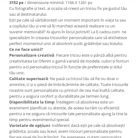
3152 px
/ dimensiune minimă: 1166 X 1261 px
Cu fotografie și text, ai ocazia să creezi un tricou fix pe gustul tău
sau al destinatarului.
Ești pe cale să sărbătorești un moment important în viața ta sau
a copilului tău și vrei să îți marchezi această realizare cu un
suvenir memorabil? Ai ajuns în locul potrivit! La E-cadou.com ne
specializăm în crearea tricourilor personalizate care să eticheteze
perfect momentul unic al absolvirii școlii, grădiniței sau liceului.
Ce ne face unici?
Personalizare creativă
: Fiecare tricou este o pânză albă pentru
creativitatea ta! Oferim o gamă variată de modele, culori și fonturi
pentru a-ți personaliza tricoul în funcție de preferințele și stilul
tău unic.
Calitate superioară
: Ne pasă ca tricoul tău să fie nu doar o
amintire, ci și o piesă de îmbrăcăminte de calitate. Toate tricourile
noastre sunt personalizate cu printuri de cea mai înaltă calitate,
pentru a asigura confort și durabilitate pe termen lung.
Disponibilitate la timp
: Înțelegem că absolvirea este un
eveniment planificat cu atenție, de aceea lucrăm cu eficiență
pentru a ne asigura că tricourile tale personalizate ajung la tine la
timp pentru evenimentul special.
Varietate de opțiuni
: Indiferent dacă ești pe cale să absolvești
grădinița, școala sau liceul, avem tricouri personalizate pentru
fiecare nivel de învățământ. De asemenea, putem personaliza