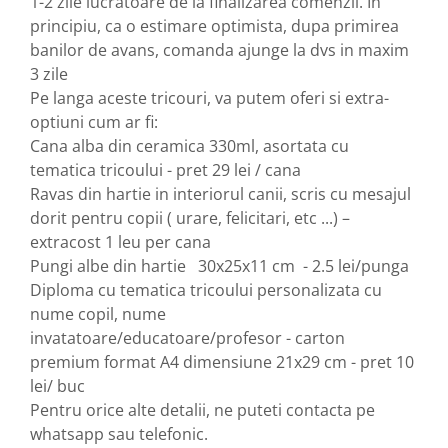
1-2 zile lucratoare de la finalizarea comenzii. In 
principiu, ca o estimare optimista, dupa primirea 
banilor de avans, comanda ajunge la dvs in maxim 
3 zile 
Pe langa aceste tricouri, va putem oferi si extra-
optiuni cum ar fi: 
Cana alba din ceramica 330ml, asortata cu 
tematica tricoului - pret 29 lei / cana 
Ravas din hartie in interiorul canii, scris cu mesajul 
dorit pentru copii ( urare, felicitari, etc ...) – 
extracost 1 leu per cana
Pungi albe din hartie 30x25x11 cm - 2.5 lei/punga
Diploma cu tematica tricoului personalizata cu 
nume copil, nume 
invatatoare/educatoare/profesor - carton 
premium format A4 dimensiune 21x29 cm - pret 10 
lei/ buc 
Pentru orice alte detalii, ne puteti contacta pe 
whatsapp sau telefonic.