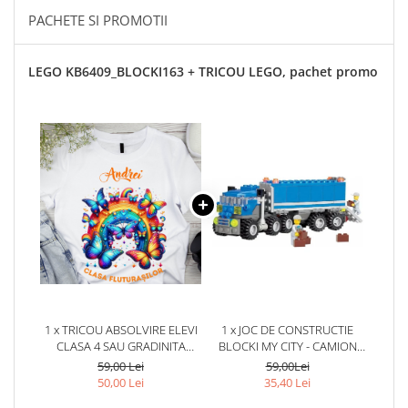
PACHETE SI PROMOTII
LEGO KB6409_BLOCKI163 + TRICOU LEGO, pachet promo
1 x TRICOU ABSOLVIRE ELEVI
1 x JOC DE CONSTRUCTIE
CLASA 4 SAU GRADINITA
BLOCKI MY CITY - CAMION
CLASA FLUTURASILOR CU
(163 PIESE)
59,00 Lei
59,00Lei
TEXT SAU POZE ABS1065
50,00 Lei
35,40 Lei