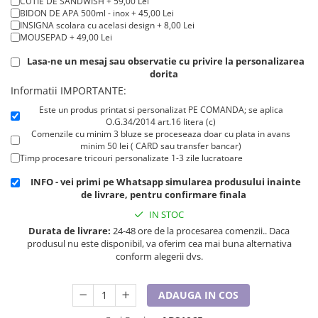
CUTIE DE SANDWISH + 59,00 Lei
Cadouri pentru Doctori
BIDON DE APA 500ml - inox + 45,00 Lei
Cadouri pentru Sfânta Maria
INSIGNA scolara cu acelasi design + 8,00 Lei
MOUSEPAD + 49,00 Lei
Martisoare
Lasa-ne un mesaj sau observatie cu privire la personalizarea
dorita
Informatii IMPORTANTE:
Este un produs printat si personalizat PE COMANDA; se aplica
O.G.34/2014 art.16 litera (c)
Comenzile cu minim 3 bluze se proceseaza doar cu plata in avans
minim 50 lei ( CARD sau transfer bancar)
Timp procesare tricouri personalizate 1-3 zile lucratoare
INFO - vei primi pe Whatsapp simularea produsului inainte
de livrare, pentru confirmare finala
IN STOC
Durata de livrare:
24-48 ore de la procesarea comenzii.. Daca
produsul nu este disponibil, va oferim cea mai buna alternativa
conform alegerii dvs.
ADAUGA IN COS