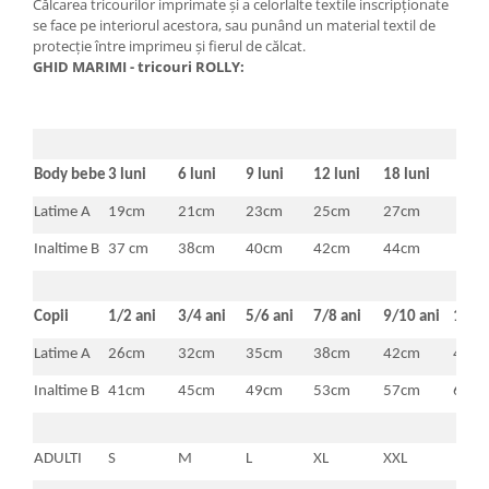
Călcarea tricourilor imprimate şi a celorlalte textile inscripţionate
se face pe interiorul acestora, sau punând un material textil de
protecţie între imprimeu şi fierul de călcat.
GHID MARIMI - tricouri ROLLY:
Body bebe
3 luni
6 luni
9 luni
12 luni
18 luni
Latime A
19cm
21cm
23cm
25cm
27cm
Inaltime B
37 cm
38cm
40cm
42cm
44cm
Copii
1/2 ani
3/4 ani
5/6 ani
7/8 ani
9/10 ani
11/1
Latime A
26cm
32cm
35cm
38cm
42cm
46c
Inaltime B
41cm
45cm
49cm
53cm
57cm
61c
ADULTI
S
M
L
XL
XXL