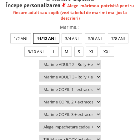
Lenjerii de pat pentru copii
Începe personalizarea
Alege
mărimea
potrivită
pentru
Cadouri Cuplu
fiecare adult sau copil: (vezi tabelul de marimi mai jos la
descrieri)
Fashion
Marime.
:
Pijamale de CRACIUN
Pijamale de dama
1/2 ANI
11/12 ANI
3/4 ANI
5/6 ANI
7/8 ANI
Pijamale de barbati
9/10 ANI
L
M
S
XL
XXL
Halate si capoate
Pijamale
WINTER Collection
Halate si pijamale Family
Incaltaminte
Seturi elegante femei
Umbrele
Pijamale de copii
Pijamale BIG SIZE femei
Cadouri ocazii speciale
Tricouri de craciun