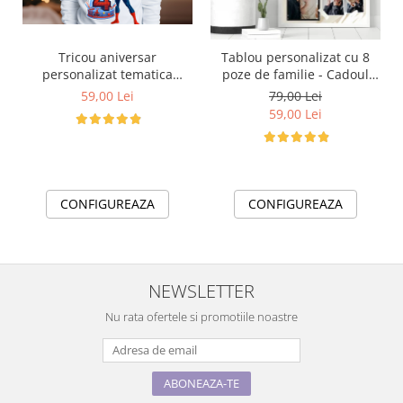
Tricou aniversar
Tablou personalizat cu 8
personalizat tematica
poze de familie - Cadoul
Spiderman cu tort aniversar
ideal pentru familie TA4_P3
59,00 Lei
79,00 Lei
TAMM1015.5
Our Happy Day
59,00 Lei
CONFIGUREAZA
CONFIGUREAZA
NEWSLETTER
Nu rata ofertele si promotiile noastre