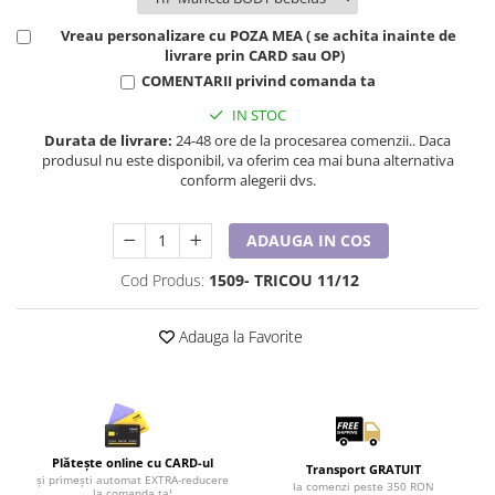
Tricouri de cuplu Valentine's Day
Vreau personalizare cu POZA MEA ( se achita inainte de
Valentine's Day
livrare prin CARD sau OP)
Cadouri pentru Bunici
COMENTARII privind comanda ta
Cadouri pentru Nasi si Fini
IN STOC
Cadouri Craciun
Durata de livrare:
24-48 ore de la procesarea comenzii.. Daca
Cadouri pentru Mama
produsul nu este disponibil, va oferim cea mai buna alternativa
conform alegerii dvs.
Cadouri pentru profesori sau absolventi
Cadouri Back to school
ADAUGA IN COS
Cadouri de Paște
Cadouri Traditionale Romanesti
Cod Produs:
1509- TRICOU 11/12
8 Martie
Cadouri pentru CUPLU El & Ea
Adauga la Favorite
Cadouri Iubitori de animale
Cadouri GRAVIDE
Cadouri pentru sportivi
Cadouri Pensionare
Plătește online cu CARD-ul
Transport GRATUIT
Cadouri Colegi, sefi sau angajati
și primești automat EXTRA-reducere
la comenzi peste 350 RON
la comanda ta!