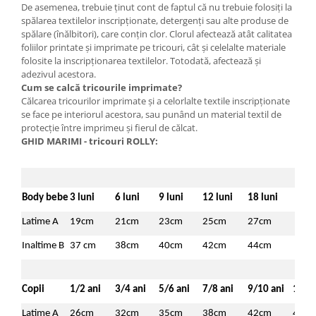
De asemenea, trebuie ţinut cont de faptul că nu trebuie folosiţi la
spălarea textilelor inscripţionate, detergenţi sau alte produse de
spălare (înălbitori), care conţin clor. Clorul afectează atât calitatea
foliilor printate şi imprimate pe tricouri, cât şi celelalte materiale
folosite la inscripţionarea textilelor. Totodată, afectează şi
adezivul acestora.
Cum se calcă tricourile imprimate?
Călcarea tricourilor imprimate şi a celorlalte textile inscripţionate
se face pe interiorul acestora, sau punând un material textil de
protecţie între imprimeu şi fierul de călcat.
GHID MARIMI - tricouri ROLLY:
Body bebe
3 luni
6 luni
9 luni
12 luni
18 luni
Latime A
19cm
21cm
23cm
25cm
27cm
Inaltime B
37 cm
38cm
40cm
42cm
44cm
Copii
1/2 ani
3/4 ani
5/6 ani
7/8 ani
9/10 ani
11/1
Latime A
26cm
32cm
35cm
38cm
42cm
46c