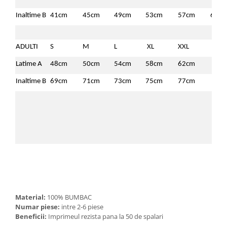
Inaltime B
41cm
45cm
49cm
53cm
57cm
61c
ADULTI
S
M
L
XL
XXL
Latime A
48cm
50cm
54cm
58cm
62cm
Inaltime B
69cm
71cm
73cm
75cm
77cm
Material:
100% BUMBAC
Numar piese:
intre 2-6 piese
Beneficii:
Imprimeul rezista pana la 50 de spalari