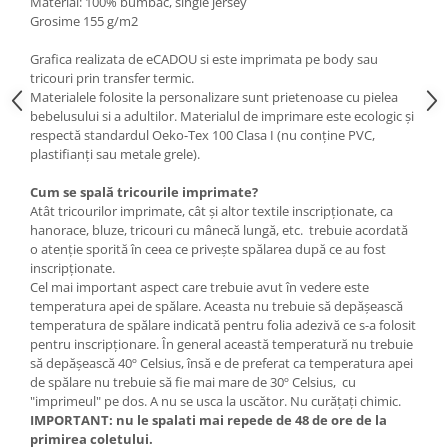
Material:
100% bumbac, single jersey
Grosime 155 g/m2
Grafica realizata de eCADOU si este imprimata pe body sau
tricouri prin transfer termic.
Materialele folosite la personalizare sunt prietenoase cu pielea
bebelusului si a adultilor. Materialul de imprimare este ecologic și
respectă standardul Oeko-Tex 100 Clasa I (nu conține PVC,
plastifianți sau metale grele).
Cum se spală tricourile imprimate?
Atât tricourilor imprimate, cât şi altor textile inscripţionate, ca
hanorace, bluze, tricouri cu mânecă lungă, etc. trebuie acordată
o atenţie sporită în ceea ce priveşte spălarea după ce au fost
inscripţionate.
Cel mai important aspect care trebuie avut în vedere este
temperatura apei de spălare. Aceasta nu trebuie să depăşească
temperatura de spălare indicată pentru folia adezivă ce s-a folosit
pentru inscripţionare. În general această temperatură nu trebuie
să depăşească 40º Celsius, însă e de preferat ca temperatura apei
de spălare nu trebuie să fie mai mare de 30º Celsius,
cu
"imprimeul" pe dos. A nu se usca la uscător. Nu curățați chimic.
IMPORTANT: nu le spalati mai repede de 48 de ore de la
primirea coletului.