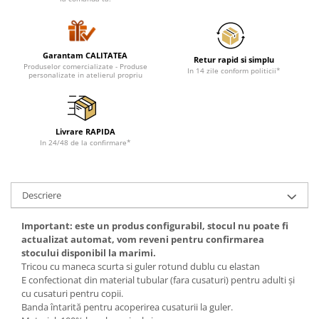
Cadouri pentru Doctori
Cadouri pentru Sfânta Maria
Martisoare
Garantam CALITATEA
Retur rapid si simplu
Produselor comercializate - Produse
In 14 zile conform politicii*
personalizate in atelierul propriu
Livrare RAPIDA
In 24/48 de la confirmare*
Descriere
Important: este un produs configurabil, stocul nu poate fi
actualizat automat, vom reveni pentru confirmarea
stocului disponibil la marimi.
Tricou cu maneca scurta si guler rotund dublu cu elastan
E
confectionat din material tubular (fara cusaturi) pentru adulti şi
cu cusaturi pentru copii.
Banda întarită pentru acoperirea cusaturii la guler.