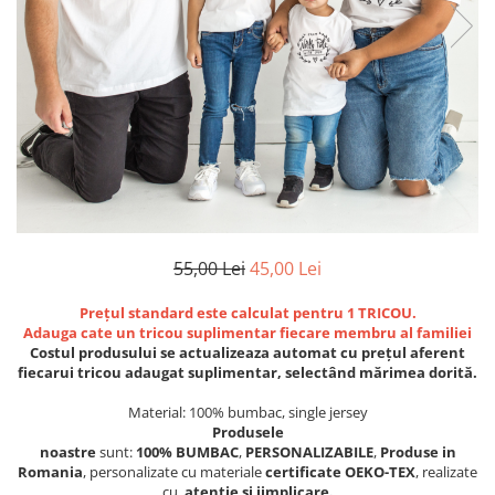
Etichete scolare
Cadouri barbati
Sepci personalizate
Seturi cadou barbati
Seturi cadou barbati portofel si curea
Bannere personalizate scoli si gradinite
Ceasuri pentru EL
Caserole personalizate sandwich
Cadouri craciun barbati
Saculeti personalizati
Cadouri personalizate barbati
Sticla de apa personalizata
Cadouri copii
Agende si caiete personalizate
Caciuli copii
55,00 Lei
45,00 Lei
Cadouri copii bebelusi 0+
Lenjerii de pat Disney
Prețul
standard
este calculat pentru 1 TRICOU.
Cadouri copii 1 an
Adauga cate un tricou suplimentar fiecare membru al familiei
Costul produsului
se
actualizeaza
automat
cu prețul
aferent
Cadouri craciun copii
fiecarui tricou adaugat suplimentar,
selectând
mărimea
dorită
.
Colectia Disney
Material:
100% bumbac, single jersey
Sticlă pentru apa Personalizată
Produsele
Sepci personalizate
noastre
sunt:
100%
BUMBAC
,
PERSONALIZABILE
,
Produse in
Seturi cadou pentru copii KID's Collection
Romania
, personalizate cu materiale
certificate OEKO-TEX
, realizate
cu
atentie si iimplicare.