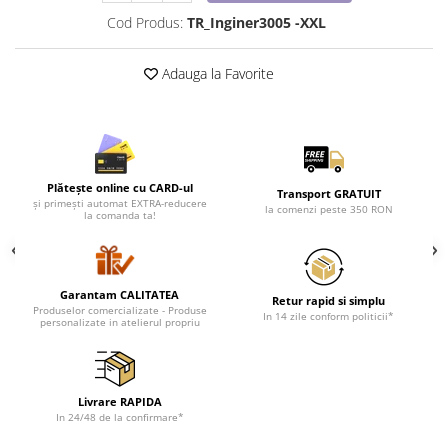
Cadouri pentru Doctori
Cod Produs:
TR_Inginer3005 -XXL
Cadouri pentru Sfânta Maria
Martisoare
Adauga la Favorite
Plătește online cu CARD-ul
Transport GRATUIT
și primești automat EXTRA-reducere
la comenzi peste 350 RON
la comanda ta!
Garantam CALITATEA
Retur rapid si simplu
Produselor comercializate - Produse
In 14 zile conform politicii*
personalizate in atelierul propriu
Livrare RAPIDA
In 24/48 de la confirmare*