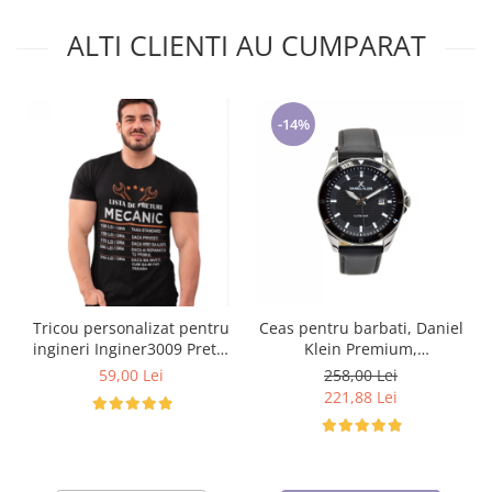
ALTI CLIENTI AU CUMPARAT
-14%
Tricou personalizat pentru
Ceas pentru barbati, Daniel
ingineri Inginer3009 Pretul
Klein Premium,
la mecanic
DK.1.13709.2
59,00 Lei
258,00 Lei
221,88 Lei