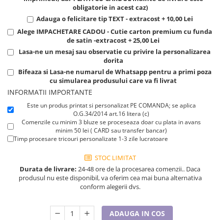
Tricouri de cuplu Valentine's Day
obligatorie in acest caz)
Adauga o felicitare tip TEXT - extracost + 10,00 Lei
Valentine's Day
Alege IMPACHETARE CADOU - Cutie carton premium cu funda
Cadouri pentru Bunici
de satin -extracost + 25,00 Lei
Cadouri pentru Nasi si Fini
Lasa-ne un mesaj sau observatie cu privire la personalizarea
Cadouri Craciun
dorita
Cadouri pentru Mama
Bifeaza si Lasa-ne numarul de Whatsapp pentru a primi poza
cu simularea produsului care va fi livrat
Cadouri pentru profesori sau absolventi
INFORMATII IMPORTANTE
Cadouri Back to school
Este un produs printat si personalizat PE COMANDA; se aplica
Cadouri de Paște
O.G.34/2014 art.16 litera (c)
Cadouri Traditionale Romanesti
Comenzile cu minim 3 bluze se proceseaza doar cu plata in avans
minim 50 lei ( CARD sau transfer bancar)
8 Martie
Timp procesare tricouri personalizate 1-3 zile lucratoare
Cadouri pentru CUPLU El & Ea
STOC LIMITAT
Cadouri Iubitori de animale
Durata de livrare:
24-48 ore de la procesarea comenzii.. Daca
Cadouri GRAVIDE
produsul nu este disponibil, va oferim cea mai buna alternativa
Cadouri pentru sportivi
conform alegerii dvs.
Cadouri Pensionare
Cadouri Colegi, sefi sau angajati
ADAUGA IN COS