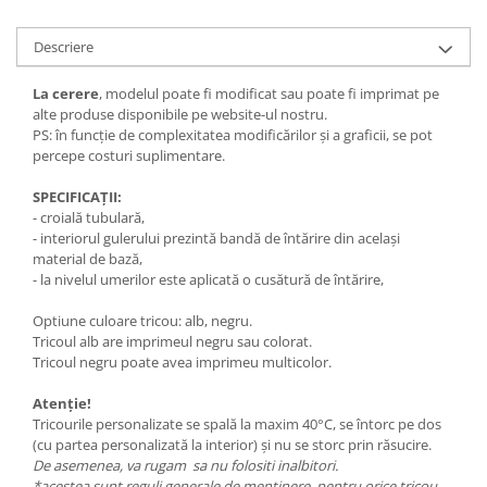
Descriere
La cerere
, modelul poate fi modificat sau poate fi imprimat pe
alte produse disponibile pe website-ul nostru.
PS: în funcție de complexitatea modificărilor și a graficii, se pot
percepe costuri suplimentare.
SPECIFICAȚII:
- croială tubulară,
- interiorul gulerului prezintă bandă de întărire din același
material de bază,
- la nivelul umerilor este aplicată o cusătură de întărire,
Optiune culoare tricou: alb, negru.
Tricoul alb are imprimeul negru sau colorat.
Tricoul negru poate avea imprimeu multicolor.
Atenție!
Tricourile personalizate se spală la maxim 40°C, se întorc pe dos
(cu partea personalizată la interior) și nu se storc prin răsucire.
De asemenea, va rugam sa nu folositi inalbitori.
*acestea sunt reguli generale de menținere, pentru orice tricou