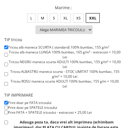
Lenjerii de pat pentru copii
Marime.
:
Cadouri Cuplu
Fashion
L
M
S
XL
XS
XXL
Pijamale de CRACIUN
Pijamale de dama
TIP tricou
Pijamale de barbati
Tricou alb maneca SCURTA ( standard) 100% bumbac, 155 g/m²
Halate si capoate
Tricou alb maneca LUNGA 100% bumbac, 165 g/m² - extracost + 10,00
Pijamale
Lei
Tricou NEGRU maneca scurta ADULTI 100% bumbac, 155 g/m² + 10,00
WINTER Collection
Lei
Halate si pijamale Family
Tricou ALBASTRU maneca scurta - STOC LIMITAT 100% bumbac, 155
g/m² + 10,00 Lei
Incaltaminte
Tricou ROSU maneca scurta ADULTI 100% bumbac, 155 g/m + 10,00
Seturi elegante femei
Lei
Tricou ROSU maneca LUNGA 100% bumbac, 165 g/m² - extracost +
Umbrele
TIP IMPRIMARE
15,00 Lei
Pijamale de copii
Print doar pe FATA tricoului
Print doar pe SPATELE tricoului
Pijamale BIG SIZE femei
Print FATA + SPATELE tricoului - extracost + 25,00 Lei
Cadouri ocazii speciale
Adauga poza ta, daca vrei alt imprimeu (schimbam
Tricouri de craciun
imprimeul, dar PLATA CU CARDUL inainte de livrare este