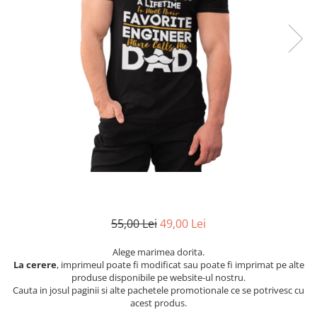
Etichete scolare
Cadouri barbati
Sepci personalizate
Seturi cadou barbati
Seturi cadou barbati portofel si curea
Bannere personalizate scoli si gradinite
Ceasuri pentru EL
Caserole personalizate sandwich
Cadouri craciun barbati
Saculeti personalizati
Cadouri personalizate barbati
Sticla de apa personalizata
Cadouri copii
Agende si caiete personalizate
Caciuli copii
Cadouri copii bebelusi 0+
Lenjerii de pat Disney
Cadouri copii 1 an
55,00 Lei
49,00 Lei
Cadouri craciun copii
Colectia Disney
Alege marimea dorita.
La cerere
, imprimeul poate fi modificat sau poate fi imprimat pe alte
Sticlă pentru apa Personalizată
produse disponibile pe website-ul nostru.
Sepci personalizate
Cauta in josul paginii si alte pachetele promotionale ce se potrivesc cu
Seturi cadou pentru copii KID's Collection
acest produs.