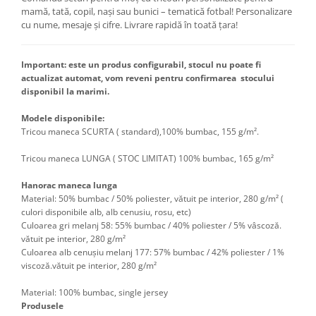
mamă, tată, copil, nași sau bunici – tematică fotbal! Personalizare
cu nume, mesaje și cifre. Livrare rapidă în toată țara!
Important: este un produs configurabil, stocul nu poate fi
actualizat automat, vom reveni pentru confirmarea stocului
disponibil la marimi.
Modele disponibile:
Tricou maneca SCURTA ( standard),100% bumbac, 155 g/m².
Tricou maneca LUNGA ( STOC LIMITAT) 100% bumbac, 165 g/m²
Hanorac maneca lunga
Material: 50% bumbac / 50% poliester, vătuit pe interior, 280 g/m² (
culori disponibile alb, alb cenusiu, rosu, etc)
Culoarea gri melanj 58: 55% bumbac / 40% poliester / 5% vâscoză.
vătuit pe interior, 280 g/m²
Culoarea alb cenușiu melanj 177: 57% bumbac / 42% poliester / 1%
viscoză.vătuit pe interior, 280 g/m²
Material:
100% bumbac, single jersey
Produsele