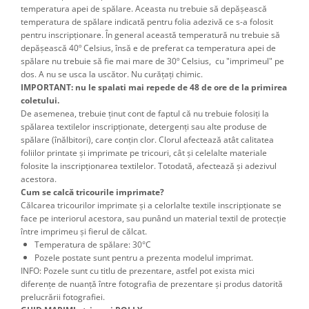
temperatura apei de spălare. Aceasta nu trebuie să depăşească
temperatura de spălare indicată pentru folia adezivă ce s-a folosit
pentru inscripţionare. În general această temperatură nu trebuie să
depăşească 40º Celsius, însă e de preferat ca temperatura apei de
spălare nu trebuie să fie mai mare de 30º Celsius, cu "imprimeul" pe
dos. A nu se usca la uscător. Nu curățați chimic.
IMPORTANT: nu le spalati mai repede de 48 de ore de la primirea
coletului.
De asemenea, trebuie ţinut cont de faptul că nu trebuie folosiţi la
spălarea textilelor inscripţionate, detergenţi sau alte produse de
spălare (înălbitori), care conţin clor. Clorul afectează atât calitatea
foliilor printate şi imprimate pe tricouri, cât şi celelalte materiale
folosite la inscripţionarea textilelor. Totodată, afectează şi adezivul
acestora.
Cum se calcă tricourile imprimate?
Călcarea tricourilor imprimate şi a celorlalte textile inscripţionate se
face pe interiorul acestora, sau punând un material textil de protecţie
între imprimeu şi fierul de călcat.
Temperatura de spălare: 30°C
Pozele postate sunt pentru a prezenta modelul imprimat.
INFO: Pozele sunt cu titlu de prezentare, astfel pot exista mici
diferențe de nuanță între fotografia de prezentare și produs datorită
prelucrării fotografiei.