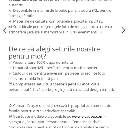
autentic!
🔹 Disponibile în mărimi de la bebe până la adulți 3XL, pentru
întreaga familie.
🔹 Materiale de calitate, confortabile și plăcute la purtat.
📸 Sunt ideale pentru ședințele foto de moț și pentru a crea o
atmosferă jucăușă și memorabilă în jurul evenimentului.
De ce să alegi seturile noastre
pentru moț?
✅ Personalizare 100% după dorința ta
✅ Tematică sportivă – perfectă pentru micii suporteri
✅ Cadoul ideal pentru aniversări, petreceri și ședințe foto
✅ Livrare rapidă în toată țara
🎁 Completează setul cu
accesorii pentru moț
: cutie
personalizată, tavă, perie și oglinjoară cu același design tematic!
📩 Comandă ușor online și creează-ți propriul echipament de
familie pentru o zi cu adevărat specială!
🛒 Vezi toate modelele disponibile pe
www.e-cadou.com
–
categoria „Seturi Moț Personalizate – Tematica Fotbal”.
Comandă seturi pentru moț cu tricouri personalizate pentru