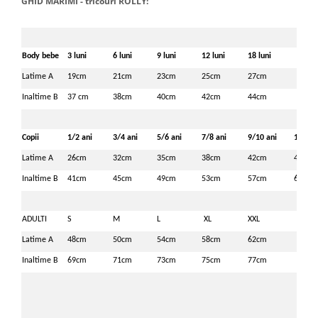
GHID MARIMI - tricouri ROLLY:
Body bebe
3 luni
6 luni
9 luni
12 luni
18 luni
Latime A
19cm
21cm
23cm
25cm
27cm
Inaltime B
37 cm
38cm
40cm
42cm
44cm
Copii
1/2 ani
3/4 ani
5/6 ani
7/8 ani
9/10 ani
11/12 
Latime A
26cm
32cm
35cm
38cm
42cm
46cm
Inaltime B
41cm
45cm
49cm
53cm
57cm
61cm
ADULTI
S
M
L
XL
XXL
Latime A
48cm
50cm
54cm
58cm
62cm
Inaltime B
69cm
71cm
73cm
75cm
77cm