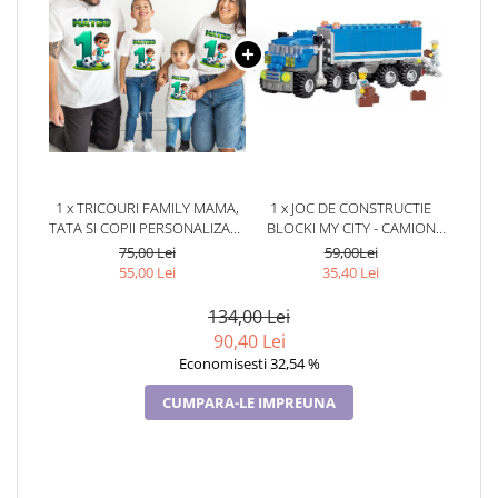
1 x TRICOURI FAMILY MAMA,
1 x JOC DE CONSTRUCTIE
TATA SI COPII PERSONALIZATE
BLOCKI MY CITY - CAMION
PENTRU MOT 1 AN 11256.10
(163 PIESE)
75,00 Lei
59,00Lei
TEMATICA FOTBAL
55,00 Lei
35,40 Lei
134,00 Lei
90,40 Lei
Economisesti 32,54 %
CUMPARA-LE IMPREUNA