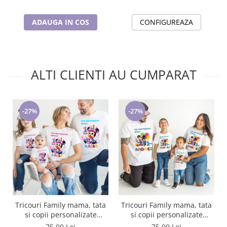
ADAUGA IN COS
CONFIGUREAZA
ALTI CLIENTI AU CUMPARAT
-27%
-27%
Tricouri Family mama, tata
Tricouri Family mama, tata
si copii personalizate
si copii personalizate
PENTRU MOT 1 AN
PENTRU MOT 1 AN
75,00 Lei
75,00 Lei