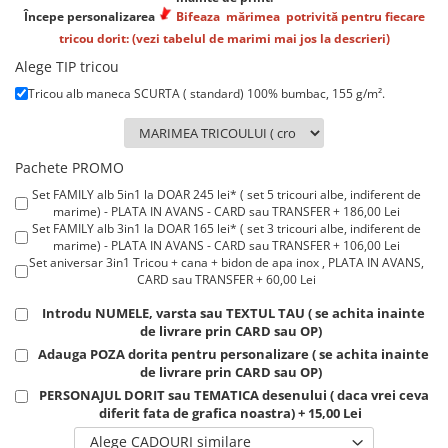
Lenjerii de pat pentru copii
Începe personalizarea
Bifeaza
mărimea
potrivită
pentru fiecare
Cadouri Cuplu
tricou dorit: (vezi tabelul de marimi mai jos la descrieri)
Fashion
Alege TIP tricou
Pijamale de CRACIUN
Tricou alb maneca SCURTA ( standard) 100% bumbac, 155 g/m².
Pijamale de dama
Pijamale de barbati
Pachete PROMO
Halate si capoate
Set FAMILY alb 5in1 la DOAR 245 lei* ( set 5 tricouri albe, indiferent de
Pijamale
marime) - PLATA IN AVANS - CARD sau TRANSFER + 186,00 Lei
WINTER Collection
Set FAMILY alb 3in1 la DOAR 165 lei* ( set 3 tricouri albe, indiferent de
marime) - PLATA IN AVANS - CARD sau TRANSFER + 106,00 Lei
Halate si pijamale Family
Set aniversar 3in1 Tricou + cana + bidon de apa inox , PLATA IN AVANS,
Incaltaminte
CARD sau TRANSFER + 60,00 Lei
Seturi elegante femei
Introdu NUMELE, varsta sau TEXTUL TAU ( se achita inainte
Umbrele
de livrare prin CARD sau OP)
Pijamale de copii
Adauga POZA dorita pentru personalizare ( se achita inainte
de livrare prin CARD sau OP)
Pijamale BIG SIZE femei
PERSONAJUL DORIT sau TEMATICA desenului ( daca vrei ceva
Cadouri ocazii speciale
diferit fata de grafica noastra) + 15,00 Lei
Tricouri de craciun
Alege CADOURI similare