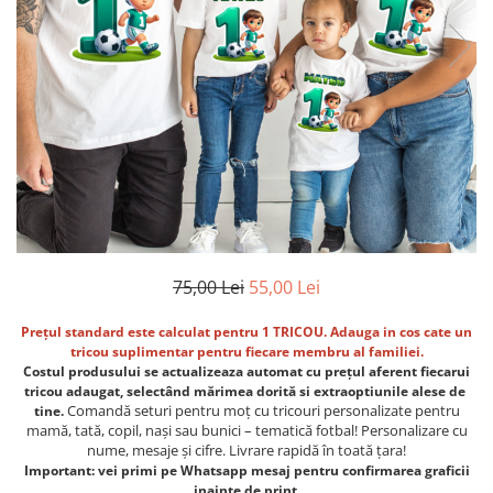
Etichete scolare
Cadouri barbati
Sepci personalizate
Seturi cadou barbati
Seturi cadou barbati portofel si curea
Bannere personalizate scoli si gradinite
Ceasuri pentru EL
Caserole personalizate sandwich
Cadouri craciun barbati
Saculeti personalizati
Cadouri personalizate barbati
Sticla de apa personalizata
Cadouri copii
Agende si caiete personalizate
Caciuli copii
Cadouri copii bebelusi 0+
75,00 Lei
55,00 Lei
Lenjerii de pat Disney
Cadouri copii 1 an
Prețul
standard
este calculat pentru 1 TRICOU. Adauga in cos cate un
tricou suplimentar pentru fiecare membru al familiei.
Cadouri craciun copii
Costul produsului
se
actualizeaza
automat
cu prețul
aferent fiecarui
Colectia Disney
tricou adaugat,
selectând
mărimea
dorită
si extraoptiunile alese de
Comandă seturi pentru moț cu tricouri personalizate pentru
tine.
Sticlă pentru apa Personalizată
mamă, tată, copil, nași sau bunici – tematică fotbal! Personalizare cu
Sepci personalizate
nume, mesaje și cifre. Livrare rapidă în toată țara!
Seturi cadou pentru copii KID's Collection
Important: vei primi pe Whatsapp mesaj pentru confirmarea graficii
inainte de print.