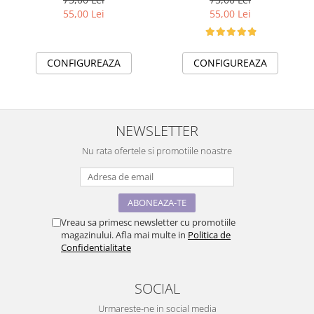
11256.02 Minnie Mouse
11256.01 MICKEY MOUSE
55,00 Lei
55,00 Lei
CONFIGUREAZA
CONFIGUREAZA
NEWSLETTER
Nu rata ofertele si promotiile noastre
Vreau sa primesc newsletter cu promotiile
magazinului. Afla mai multe in
Politica de
Confidentialitate
SOCIAL
Urmareste-ne in social media