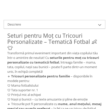
Descriere
Seturi pentru Moț cu Tricouri
Personalizate – Tematică Fotbal 👶
👕
Transformă primul eveniment important din viața copilului tău
într-o amintire de neuitat! Cu
seturile pentru moț cu tricouri
personalizate cu tematică fotbal
, întreaga familie – mama,
tata, copilul, nașii sau bunicii – poate fi parte dintr-un moment
unic, în echipă completă!
🔹
Tricouri personalizate pentru familie
– disponibile în
modele pentru:
👕 Mama fotbalistului
👕 Tata suporter nr. 1
👕 Prințul mic al echipei
👕 Nașii și bunicii – cu texte amuzante și pline de emoție
🔹 Tricourile pot fi personalizate cu
nume, anul moțului, mesaj
special sau număr preferat
– la fel ca pe un tricou de fotbal