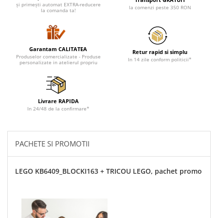
Cadouri pentru Doctori
și primești automat EXTRA-reducere
la comenzi peste 350 RON
la comanda ta!
Cadouri pentru Sfânta Maria
Martisoare
Garantam CALITATEA
Retur rapid si simplu
Produselor comercializate - Produse
In 14 zile conform politicii*
personalizate in atelierul propriu
Livrare RAPIDA
In 24/48 de la confirmare*
PACHETE SI PROMOTII
LEGO KB6409_BLOCKI163 + TRICOU LEGO, pachet promo