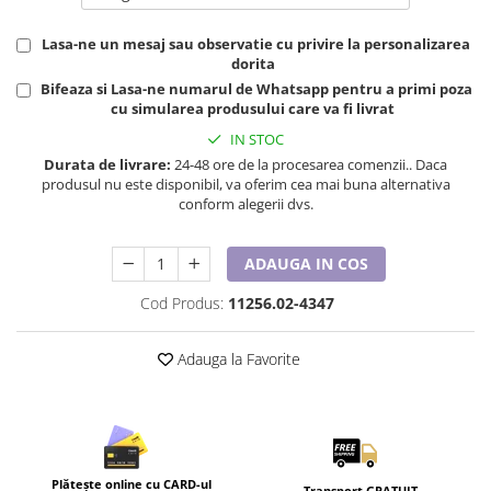
Tricouri de cuplu Valentine's Day
Valentine's Day
Lasa-ne un mesaj sau observatie cu privire la personalizarea
dorita
Cadouri pentru Bunici
Bifeaza si Lasa-ne numarul de Whatsapp pentru a primi poza
Cadouri pentru Nasi si Fini
cu simularea produsului care va fi livrat
Cadouri Craciun
IN STOC
Cadouri pentru Mama
Durata de livrare:
24-48 ore de la procesarea comenzii.. Daca
produsul nu este disponibil, va oferim cea mai buna alternativa
Cadouri pentru profesori sau absolventi
conform alegerii dvs.
Cadouri Back to school
Cadouri de Paște
ADAUGA IN COS
Cadouri Traditionale Romanesti
8 Martie
Cod Produs:
11256.02-4347
Cadouri pentru CUPLU El & Ea
Cadouri Iubitori de animale
Adauga la Favorite
Cadouri GRAVIDE
Cadouri pentru sportivi
Cadouri Pensionare
Cadouri Colegi, sefi sau angajati
Plătește online cu CARD-ul
Transport GRATUIT