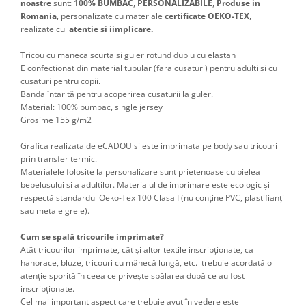
noastre
sunt:
100%
BUMBAC
,
PERSONALIZABILE
,
Produse in
Romania
, personalizate cu materiale
certificate OEKO-TEX
,
realizate cu
atentie si iimplicare.
Tricou cu maneca scurta si guler rotund dublu cu elastan
E confectionat din material tubular (fara cusaturi) pentru adulti şi cu
cusaturi pentru copii.
Banda întarită pentru acoperirea cusaturii la guler.
Material:
100% bumbac, single jersey
Grosime 155 g/m2
Grafica realizata de eCADOU si este imprimata pe body sau tricouri
prin transfer termic.
Materialele folosite la personalizare sunt prietenoase cu pielea
bebelusului si a adultilor. Materialul de imprimare este ecologic și
respectă standardul Oeko-Tex 100 Clasa I (nu conține PVC, plastifianți
sau metale grele).
Cum se spală tricourile imprimate?
Atât tricourilor imprimate, cât şi altor textile inscripţionate, ca
hanorace, bluze, tricouri cu mânecă lungă, etc. trebuie acordată o
atenţie sporită în ceea ce priveşte spălarea după ce au fost
inscripţionate.
Cel mai important aspect care trebuie avut în vedere este