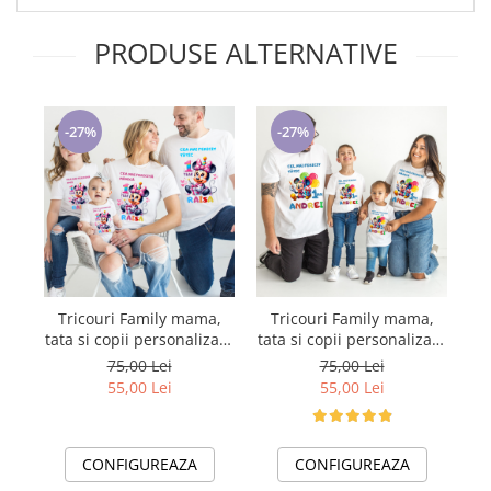
PRODUSE ALTERNATIVE
-27%
-27%
Tricouri Family mama,
Tricouri Family mama,
T
tata si copii personalizate
tata si copii personalizate
PENTRU MOT 1 AN
PENTRU MOT 1 AN
per
75,00 Lei
75,00 Lei
11256.02 Minnie Mouse
11256.01 MICKEY MOUSE
p
55,00 Lei
55,00 Lei
CONFIGUREAZA
CONFIGUREAZA