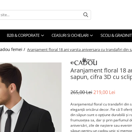
B2B & CORPORATE
CEASURI SI OCHELARI
SCOLI & GRADINIT
cadou femei /
Aranjament floral 18 ani varsta aniversara cu trandafiri din sa
Aranjament floral 18 an
sapun, cifra 3D cu sclip
265,00 Lei
219,00 Lei
Aranjamentul floral cu trandafiri din
eleganță oricărui decor. Fie că îl oferi
din săpun sunt o opțiune durabilă și 
frumusețea sa, dar și prin parfumul del
aniversări, zile de naștere sau evenim
săpun pentru un cadou unic și memor