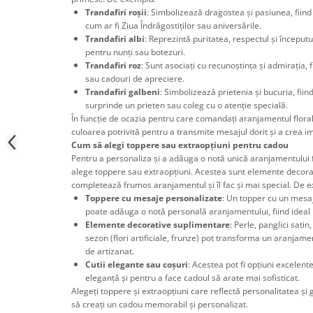
Cadouri pentru Doctori
Trandafiri roșii
: Simbolizează dragostea și pasiunea, fiind
Cadouri pentru Sfânta Maria
cum ar fi Ziua Îndrăgostiților sau aniversările.
Trandafiri albi
: Reprezintă puritatea, respectul și începutu
Martisoare
pentru nunți sau botezuri.
Trandafiri roz
: Sunt asociați cu recunoștința și admirația, f
sau cadouri de apreciere.
Trandafiri galbeni
: Simbolizează prietenia și bucuria, fii
surprinde un prieten sau coleg cu o atenție specială.
În funcție de ocazia pentru care comandați aranjamentul floral
culoarea potrivită pentru a transmite mesajul dorit și a crea im
Cum să alegi toppere sau extraopțiuni pentru cadou
Pentru a personaliza și a adăuga o notă unică aranjamentului fl
alege toppere sau extraopțiuni. Acestea sunt elemente decora
completează frumos aranjamentul și îl fac și mai special. De e
Toppere cu mesaje personalizate
: Un topper cu un mesaj
poate adăuga o notă personală aranjamentului, fiind ideal 
Elemente decorative suplimentare
: Perle, panglici sati
sezon (flori artificiale, frunze) pot transforma un aranjam
de artizanat.
Cutii elegante sau coșuri
: Acestea pot fi opțiuni excelen
eleganță și pentru a face cadoul să arate mai sofisticat.
Alegeți toppere și extraopțiuni care reflectă personalitatea și g
să creați un cadou memorabil și personalizat.