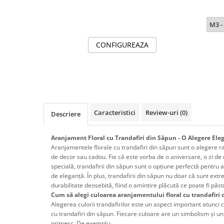
Tricouri de cuplu Valentine's Day
Valentine's Day
M3 -
Cadouri pentru Bunici
CONFIGUREAZA
Cadouri pentru Nasi si Fini
Cadouri Craciun
Cadouri pentru Mama
Cadouri pentru profesori sau absolventi
Cadouri Back to school
Cadouri de Paște
Caracteristici
Review-uri
(0)
Descriere
Cadouri Traditionale Romanesti
8 Martie
Aranjament Floral cu Trandafiri din Săpun - O Alegere Ele
Aranjamentele florale cu trandafiri din săpun sunt o alegere raf
Cadouri pentru CUPLU El & Ea
de decor sau cadou. Fie că este vorba de o aniversare, o zi de
Cadouri Iubitori de animale
specială, trandafirii din săpun sunt o opțiune perfectă pentru
Cadouri GRAVIDE
de eleganță. În plus, trandafirii din săpun nu doar că sunt extr
durabilitate deosebită, fiind o amintire plăcută ce poate fi păs
Cadouri pentru sportivi
Cum să alegi culoarea aranjamentului floral cu trandafiri
Cadouri Pensionare
Alegerea culorii trandafirilor este un aspect important atunci
cu trandafiri din săpun. Fiecare culoare are un simbolism și un
Cadouri Colegi, sefi sau angajati
primesc. De exemplu: