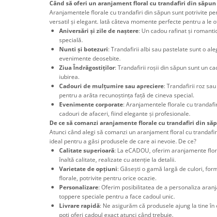
Când să oferi un aranjament floral cu trandafiri din săpun
Aranjamentele florale cu trandafiri din săpun sunt potrivite pe
versatil și elegant. Iată câteva momente perfecte pentru a le of
Aniversări și zile de naștere
: Un cadou rafinat și romantic
specială.
Nunti și botezuri
: Trandafirii albi sau pastelate sunt o a
evenimente deosebite.
Ziua Îndrăgostiților
: Trandafirii roșii din săpun sunt un c
iubirea.
Cadouri de mulțumire sau apreciere
: Trandafirii roz sa
pentru a arăta recunoștința față de cineva special.
Evenimente corporate
: Aranjamentele florale cu trandafi
cadouri de afaceri, fiind elegante și profesionale.
De ce să comanzi aranjamente florale cu trandafiri din s
Atunci când alegi să comanzi un aranjament floral cu trandafi
ideal pentru a găsi produsele de care ai nevoie. De ce?
Calitate superioară
: La eCADOU, oferim aranjamente flora
înaltă calitate, realizate cu atenție la detalii.
Varietate de opțiuni
: Găsești o gamă largă de culori, fo
florale, potrivite pentru orice ocazie.
Personalizare
: Oferim posibilitatea de a personaliza ar
toppere speciale pentru a face cadoul unic.
Livrare rapidă
: Ne asigurăm că produsele ajung la tine în c
poți oferi cadoul exact atunci când trebuie.