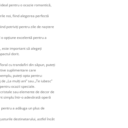
 ideal pentru o ocazie romantică,
rile noi, fiind alegerea perfectă
iind potriviți pentru zile de naștere
nd o opțiune excelentă pentru a
, este important să alegeți
pactul dorit.
oral cu trandafiri din săpun, puteți
tive suplimentare care
xemplu, puteți opta pentru:
 de „La mulți ani” sau „Te iubesc”
pentru ocazii speciale.
n, cristale sau elemente de decor de
ent simplu într-o adevărată operă
te pentru a adăuga un plus de
usturile destinatarului, astfel încât