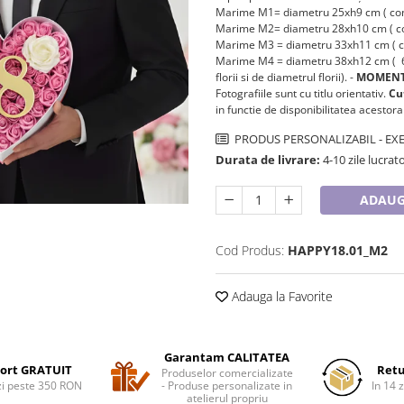
Marime M1= diametru 25xh9 cm ( cont
Marime M2= diametru 28xh10 cm ( con
Marime M3 = diametru 33xh11 cm ( con
Marime M4 = diametru 38xh12 cm ( 65-
florii si de diametrul florii). -
MOMENT
Fotografiile sunt cu titlu orientativ.
Cut
in functie de disponibilitatea acestora
PRODUS PERSONALIZABIL - EXE
Durata de livrare:
4-10 zile lucrat
ADAUG
Cod Produs:
HAPPY18.01_M2
Adauga la Favorite
Garantam CALITATEA
ort GRATUIT
Retu
Produselor comercializate
i peste 350 RON
- Produse personalizate in
In 14 z
atelierul propriu