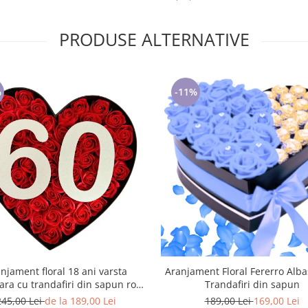
PRODUSE ALTERNATIVE
%
-11%
njament floral 18 ani varsta
Aranjament Floral Fererro Albas
ara cu trandafiri din sapun rosii
Trandafiri din sapun
si cifra 3D cu sclipici M3
245,00 Lei
de la 189,00 Lei
189,00 Lei
169,00 Lei