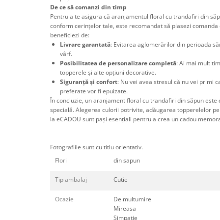
De ce să comanzi din timp
Pentru a te asigura că aranjamentul floral cu trandafiri din săp
conform cerințelor tale, este recomandat să plasezi comanda
beneficiezi de:
Livrare garantată
: Evitarea aglomerărilor din perioada să
vârf.
Posibilitatea de personalizare completă
: Ai mai mult ti
topperele și alte opțiuni decorative.
Siguranță și confort
: Nu vei avea stresul că nu vei primi c
preferate vor fi epuizate.
În concluzie, un aranjament floral cu trandafiri din săpun este
specială. Alegerea culorii potrivite, adăugarea topperelelor p
la eCADOU sunt pași esențiali pentru a crea un cadou memorabi
Fotografiile sunt cu titlu orientativ.
Flori
din sapun
Tip ambalaj
Cutie
Ocazie
De multumire
Mireasa
Simpatie