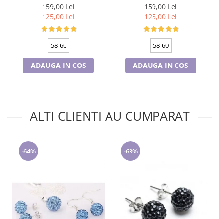
60, captuseala polar,
60, captuseala polar,
159,00 Lei
159,00 Lei
culoare bleomarin
culoare verde emerald
125,00 Lei
125,00 Lei
58-60
58-60
ADAUGA IN COS
ADAUGA IN COS
ALTI CLIENTI AU CUMPARAT
-64%
-63%