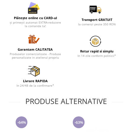
Lenjerii de pat pentru copii
Cadouri Cuplu
Plătește online cu CARD-ul
Fashion
Transport GRATUIT
și primești automat EXTRA-reducere
la comenzi peste 350 RON
la comanda ta!
Pijamale de CRACIUN
Pijamale de dama
Pijamale de barbati
Garantam CALITATEA
Halate si capoate
Retur rapid si simplu
Produselor comercializate - Produse
In 14 zile conform politicii*
personalizate in atelierul propriu
Pijamale
WINTER Collection
Halate si pijamale Family
Incaltaminte
Livrare RAPIDA
In 24/48 de la confirmare*
Seturi elegante femei
Umbrele
PRODUSE ALTERNATIVE
Pijamale de copii
Pijamale BIG SIZE femei
Cadouri ocazii speciale
-64%
-63%
Tricouri de craciun