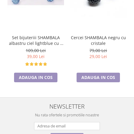
Set bijuteriii SHAMBALA
Cercei SHAMBALA negru cu
albastru ciel lightblue cu 2
cristale
perechi de cercei cu cristale
109,00 Lei
79,00 Lei
39,00 Lei
29,00 Lei
ADAUGA IN COS
ADAUGA IN COS
NEWSLETTER
Nu rata ofertele si promotiile noastre