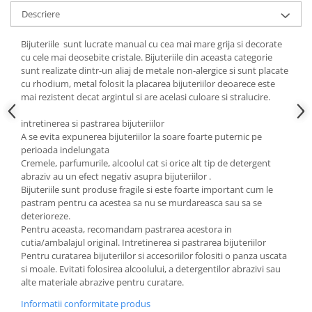
Cadouri pentru Doctori
Descriere
Cadouri pentru Sfânta Maria
Martisoare
Bijuteriile sunt lucrate manual cu cea mai mare grija si decorate
cu cele mai deosebite cristale. Bijuteriile din aceasta categorie
sunt realizate dintr-un aliaj de metale non-alergice si sunt placate
cu rhodium, metal folosit la placarea bijuteriilor deoarece este
mai rezistent decat argintul si are acelasi culoare si stralucire.
intretinerea si pastrarea bijuteriilor
A se evita expunerea bijuteriilor la soare foarte puternic pe
perioada indelungata
Cremele, parfumurile, alcoolul cat si orice alt tip de detergent
abraziv au un efect negativ asupra bijuteriilor .
Bijuteriile sunt produse fragile si este foarte important cum le
pastram pentru ca acestea sa nu se murdareasca sau sa se
deterioreze.
Pentru aceasta, recomandam pastrarea acestora in
cutia/ambalajul original. Intretinerea si pastrarea bijuteriilor
Pentru curatarea bijuteriilor si accesoriilor folositi o panza uscata
si moale. Evitati folosirea alcoolului, a detergentilor abrazivi sau
alte materiale abrazive pentru curatare.
Informatii conformitate produs