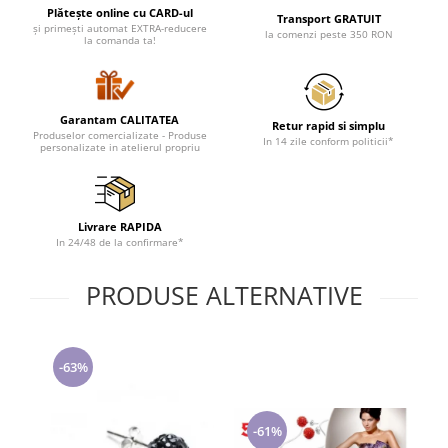
Lenjerii de pat pentru copii
Plătește online cu CARD-ul
Transport GRATUIT
și primești automat EXTRA-reducere
Cadouri Cuplu
la comenzi peste 350 RON
la comanda ta!
Fashion
Pijamale de CRACIUN
Pijamale de dama
Garantam CALITATEA
Retur rapid si simplu
Produselor comercializate - Produse
In 14 zile conform politicii*
Pijamale de barbati
personalizate in atelierul propriu
Halate si capoate
Pijamale
WINTER Collection
Livrare RAPIDA
In 24/48 de la confirmare*
Halate si pijamale Family
Incaltaminte
PRODUSE ALTERNATIVE
Seturi elegante femei
Umbrele
Pijamale de copii
-63%
Pijamale BIG SIZE femei
Cadouri ocazii speciale
-61%
Tricouri de craciun