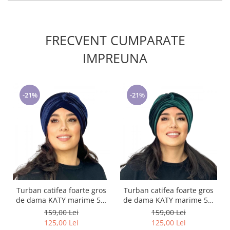
FRECVENT CUMPARATE
IMPREUNA
-21%
-21%
Turban catifea foarte gros
Turban catifea foarte gros
de dama KATY marime 58-
de dama KATY marime 58-
60, captuseala polar,
60, captuseala polar,
159,00 Lei
159,00 Lei
culoare bleomarin
culoare verde emerald
125,00 Lei
125,00 Lei