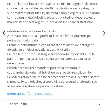
Cadouri pentru Doctori
Bijuteriile sunt lucrate manual cu cea mai mare grija si decorate
cu cele mai deosebite cristale. Bijuteriile din aceasta categorie
Cadouri pentru Sfânta Maria
sunt realizate dintr-un aliaj de metale non-alergice si sunt placate
Martisoare
cu rhodium, metal folosit la placarea bijuteriilor deoarece este
mai rezistent decat argintul si are acelasi culoare si stralucire.
intretinerea si pastrarea bijuteriilor
A se evita expunerea bijuteriilor la soare foarte puternic pe
perioada indelungata
Cremele, parfumurile, alcoolul cat si orice alt tip de detergent
abraziv au un efect negativ asupra bijuteriilor .
Bijuteriile sunt produse fragile si este foarte important cum le
pastram pentru ca acestea sa nu se murdareasca sau sa se
deterioreze.
Pentru aceasta, recomandam pastrarea acestora in
cutia/ambalajul original. Intretinerea si pastrarea bijuteriilor
Pentru curatarea bijuteriilor si accesoriilor folositi o panza uscata
si moale. Evitati folosirea alcoolului, a detergentilor abrazivi sau
alte materiale abrazive pentru curatare.
Informatii conformitate produs
Review-uri
(0)