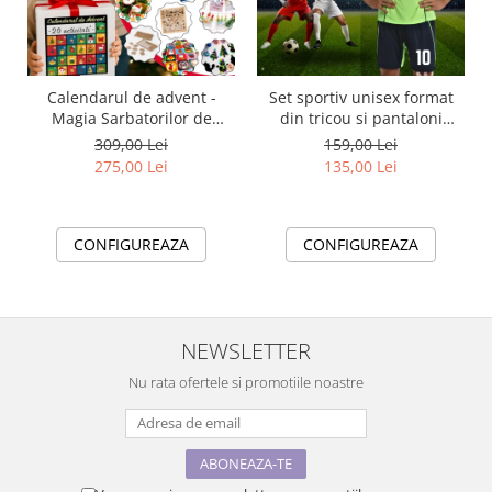
Calendarul de advent -
Set sportiv unisex format
Magia Sarbatorilor de
din tricou si pantaloni
Craciun cu 20 activități copii
Fotbal cu nume si numar la
309,00 Lei
159,00 Lei
SilverBox
alegere pentru Suporteri și
275,00 Lei
135,00 Lei
Jucatori
CONFIGUREAZA
CONFIGUREAZA
NEWSLETTER
Nu rata ofertele si promotiile noastre