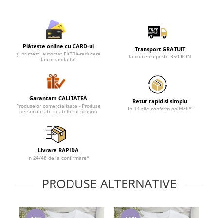
Lenjerii de pat pentru copii
Cadouri Cuplu
Fashion
Pijamale de CRACIUN
Plătește online cu CARD-ul
Transport GRATUIT
și primești automat EXTRA-reducere
la comenzi peste 350 RON
Pijamale de dama
la comanda ta!
Pijamale de barbati
Halate si capoate
Pijamale
Garantam CALITATEA
Retur rapid si simplu
Produselor comercializate - Produse
WINTER Collection
In 14 zile conform politicii*
personalizate in atelierul propriu
Halate si pijamale Family
Incaltaminte
Seturi elegante femei
Livrare RAPIDA
In 24/48 de la confirmare*
Umbrele
Pijamale de copii
PRODUSE ALTERNATIVE
Pijamale BIG SIZE femei
Cadouri ocazii speciale
Tricouri de craciun