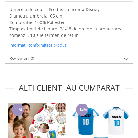
Cadouri pentru Doctori
Umbrela de copii - Produs cu licenta Disney
Cadouri pentru Sfânta Maria
Diametru umbrela: 65 cm
Martisoare
Compozitie: 100% Poliester
Timp estimat de livrare: 24-48 de ore de la prelucrarea
comenzii. 10 zile termen de retur
Informatii conformitate produs
Review-uri
(0)
ALTI CLIENTI AU CUMPARAT
-11%
-14%