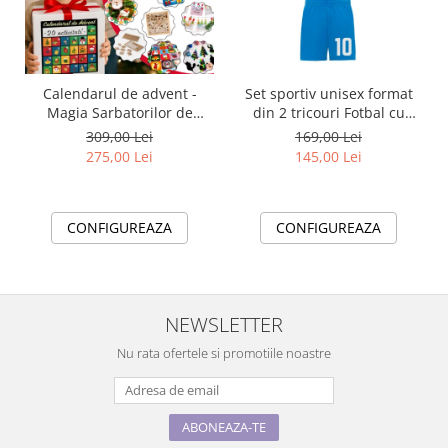
Calendarul de advent -
Set sportiv unisex format
Magia Sarbatorilor de
din 2 tricouri Fotbal cu
Craciun cu 20 activități copii
nume si numar la alegere
309,00 Lei
169,00 Lei
SilverBox
pentru Suporteri și Jucatori
275,00 Lei
145,00 Lei
CONFIGUREAZA
CONFIGUREAZA
NEWSLETTER
Nu rata ofertele si promotiile noastre