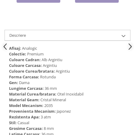
Cadouri pentru Doctori
Cadouri pentru Sfânta Maria
Martisoare
Descriere
Afisaj:
Analogic
Colectie:
Premium
Culoare Cadran:
Alb Argintiu
Culoare Carcasa:
Argintiu
Culoare Curea/bratara:
Argintiu
Forma Carcasa:
Rotunda
Gen:
Dama
Lungime Carcasa:
36 mm
Material Curea/bratara:
Otel Inoxidabil
Material Geam:
Cristal Mineral
Model Mecanism:
2035
Provenienta Mecanism:
Japonez
Rezistenta Apa:
3 atm
Stil:
Casual
Grosime Carcasa:
8 mm
Latime Carcasa:
36 mm