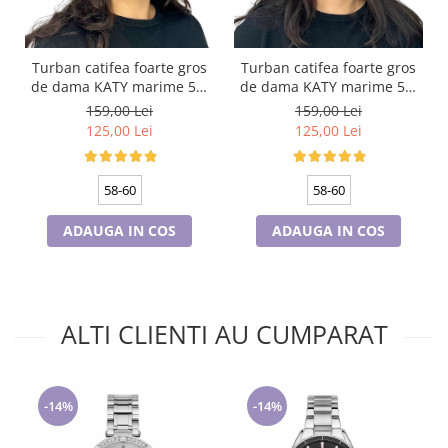
Turban catifea foarte gros
Turban catifea foarte gros
de dama KATY marime 58-
de dama KATY marime 58-
60, captuseala polar,
60, captuseala polar,
159,00 Lei
159,00 Lei
culoare bleomarin
culoare verde emerald
125,00 Lei
125,00 Lei
58-60
58-60
ADAUGA IN COS
ADAUGA IN COS
ALTI CLIENTI AU CUMPARAT
-14%
-14%