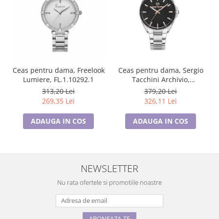
Ceas pentru dama, Freelook
Ceas pentru dama, Sergio
Lumiere, FL.1.10292.1
Tacchini Archivio,
ST.1.10365.1
313,20 Lei
379,20 Lei
269,35 Lei
326,11 Lei
ADAUGA IN COS
ADAUGA IN COS
NEWSLETTER
Nu rata ofertele si promotiile noastre