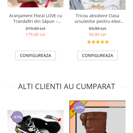
Aranjament Floral LOVE cu
Tricou absolvire Clasa
Trandafiri din Săpun –
ursuletilor pentru elevi
Cadou Elegant și Memorabil
clasa 4 sau gradinita
219,00 Lei
59,00 Lei
ABS1073
179,00 Lei
50,00 Lei
CONFIGUREAZA
CONFIGUREAZA
ALTI CLIENTI AU CUMPARAT
-67%
-67%