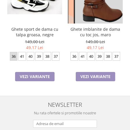
Ghete sport de dama cu
Ghete imblanite de dama
talpa groasa, negre
cu toc jos, maro
149,00 Lei
149,00 Lei
49,17 Lei
49,17 Lei
36
41
40
39
38
37
36
41
40
39
38
37
VEZI VARIANTE
VEZI VARIANTE
NEWSLETTER
Nu rata ofertele si promotiile noastre