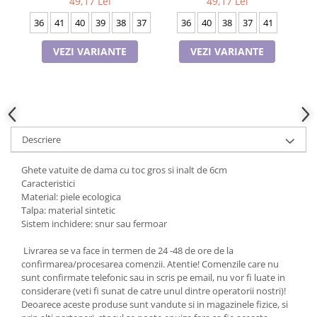
49,17 Lei
49,17 Lei
Cadouri pentru Doctori
36
40
38
37
41
36
41
40
39
38
37
Cadouri pentru Sfânta Maria
Martisoare
VEZI VARIANTE
VEZI VARIANTE
Descriere
Ghete vatuite de dama cu toc gros si inalt de 6cm
Caracteristici
Material: piele ecologica
Talpa: material sintetic
Sistem inchidere: snur sau fermoar
Livrarea se va face in termen de 24 -48 de ore de la
confirmarea/procesarea comenzii. Atentie! Comenzile care nu
sunt confirmate telefonic sau in scris pe email, nu vor fi luate in
considerare (veti fi sunat de catre unul dintre operatorii nostri)!
Deoarece aceste produse sunt vandute si in magazinele fizice, si