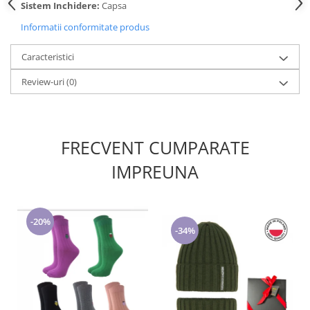
Cadouri pentru Doctori
Sistem Inchidere:
Capsa
Cadouri pentru Sfânta Maria
Informatii conformitate produs
Martisoare
Caracteristici
Review-uri
(0)
FRECVENT CUMPARATE
IMPREUNA
-20%
-34%