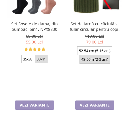
Set Sosete de dama, din
Set de iarnă cu căciulă și
bumbac, 5in1, NPX8830
fular circular pentru copii
Livido 5465.09.K30 kaki
69,00 Lei
119,00 Lei
produs in Polonia
55,00 Lei
79,00 Lei
52-54 cm (5-16 ani)
35-38
38-41
48-50m (2-3 ani)
VEZI VARIANTE
VEZI VARIANTE