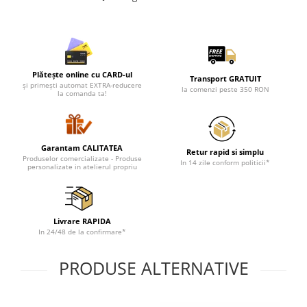
Lenjerii de pat pentru copii
Cadouri Cuplu
Fashion
Pijamale de CRACIUN
Plătește online cu CARD-ul
Transport GRATUIT
Pijamale de dama
și primești automat EXTRA-reducere
la comenzi peste 350 RON
la comanda ta!
Pijamale de barbati
Halate si capoate
Pijamale
Garantam CALITATEA
WINTER Collection
Retur rapid si simplu
Produselor comercializate - Produse
In 14 zile conform politicii*
personalizate in atelierul propriu
Halate si pijamale Family
Incaltaminte
Seturi elegante femei
Livrare RAPIDA
Umbrele
In 24/48 de la confirmare*
Pijamale de copii
Pijamale BIG SIZE femei
PRODUSE ALTERNATIVE
Cadouri ocazii speciale
Tricouri de craciun