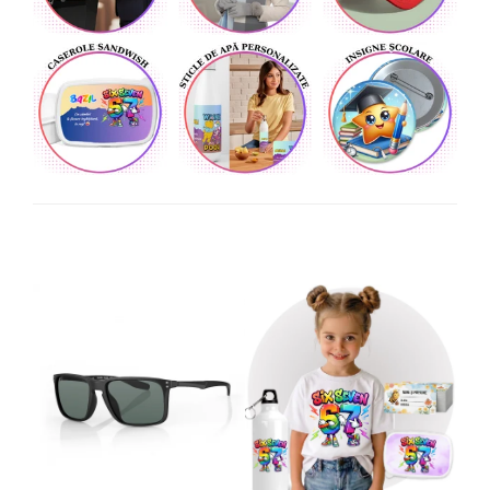
Lenjerii de pat pentru copii
Cadouri Cuplu
Fashion
Pijamale de CRACIUN
Pijamale de dama
Pijamale de barbati
Halate si capoate
Pijamale
WINTER Collection
Halate si pijamale Family
Incaltaminte
Seturi elegante femei
Umbrele
Pijamale de copii
Pijamale BIG SIZE femei
Cadouri ocazii speciale
Tricouri de craciun