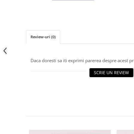
Tricouri de cuplu Valentine's Day
Valentine's Day
Cadouri pentru Bunici
Cadouri pentru Nasi si Fini
Cadouri Craciun
Review-uri
(0)
Cadouri pentru Mama
Cadouri pentru profesori sau absolventi
Cadouri Back to school
Daca doresti sa iti exprimi parerea despre acest 
Cadouri de Paște
SCRIE UN REVIEW
Cadouri Traditionale Romanesti
8 Martie
Cadouri pentru CUPLU El & Ea
Cadouri Iubitori de animale
Cadouri GRAVIDE
Cadouri pentru sportivi
Cadouri Pensionare
Cadouri Colegi, sefi sau angajati