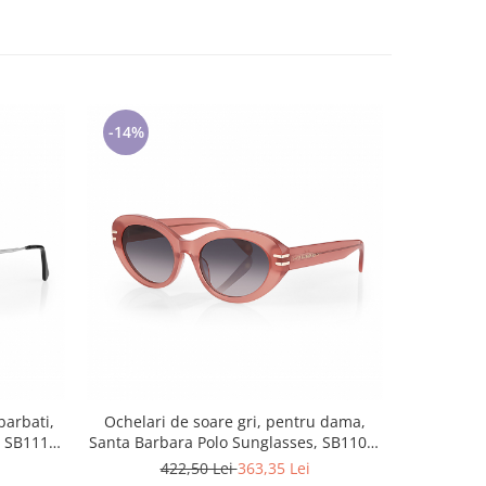
-14%
-14%
barbati,
Ochelari de soare gri, pentru dama,
Ochelari 
, SB1119-
Santa Barbara Polo Sunglasses, SB1103-
Freel
3
422,50 Lei
363,35 Lei
5