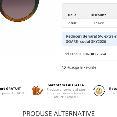
De la
Discount
2
buc
-17.44%
Reduceri de vara! 5% extra
SOARE- codul SKY2026
Cod Produs:
RK-DK3252-4
Adauga la Favorite
Garantam CALITATEA
ort GRATUIT
Retu
Produselor comercializate
i peste 350 RON
- Produse personalizate in
In 14 z
atelierul propriu
PRODUSE ALTERNATIVE