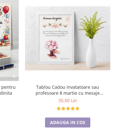
Tablou Cadou invatatoare sau
e pentru
Tablo
profesoare 8 martie cu mesaje
dinita
profe
personalizate T1015_12
pe
35,00 Lei
ADAUGA IN COS