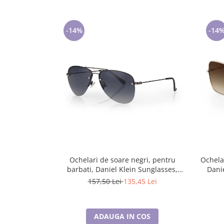
Lenjerii de pat pentru copii
Cadouri Cuplu
-14%
-14
Fashion
Pijamale de CRACIUN
Pijamale de dama
Pijamale de barbati
Halate si capoate
Pijamale
WINTER Collection
Halate si pijamale Family
Incaltaminte
Seturi elegante femei
Ochelari de soare negri, pentru
Ochela
Umbrele
barbati, Daniel Klein Sunglasses,
Dani
Pijamale de copii
DK3262-1
157,50 Lei
135,45 Lei
Pijamale BIG SIZE femei
Cadouri ocazii speciale
ADAUGA IN COS
Tricouri de craciun