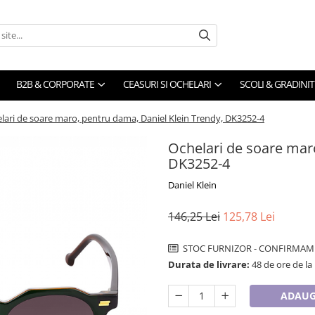
B2B & CORPORATE
CEASURI SI OCHELARI
SCOLI & GRADINIT
lari de soare maro, pentru dama, Daniel Klein Trendy, DK3252-4
Ochelari de soare maro
DK3252-4
Daniel Klein
146,25 Lei
125,78 Lei
STOC FURNIZOR - CONFIRMAM 
Durata de livrare:
48 de ore de la
ADAUG