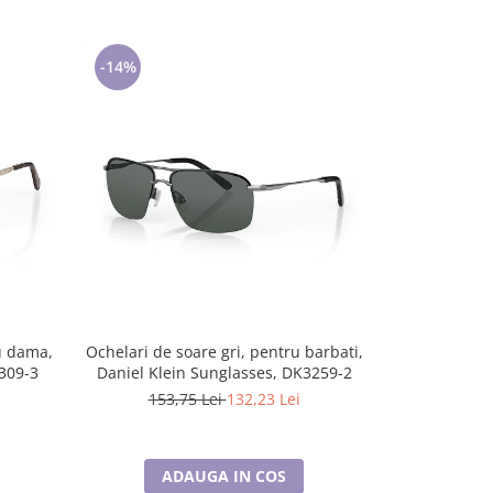
-14%
-14%
u dama,
Ochelari de soare gri, pentru barbati,
Ochelari 
309-3
Daniel Klein Sunglasses, DK3259-2
barbati, D
153,75 Lei
132,23 Lei
157,
ADAUGA IN COS
A