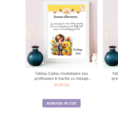
Cadouri pentru Doctori
Cadouri pentru Sfânta Maria
Martisoare
Tablou Cadou invatatoare sau
Tab
profesoare 8 martie cu mesaje
pro
personalizate T1016_123
35,00 Lei
ADAUGA IN COS