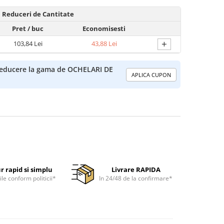
Reduceri de Cantitate
Pret
/ buc
Economisesti
+
103,84 Lei
43,88 Lei
-reducere la gama de OCHELARI DE
APLICA CUPON
r rapid si simplu
Livrare RAPIDA
ile conform politicii*
In 24/48 de la confirmare*