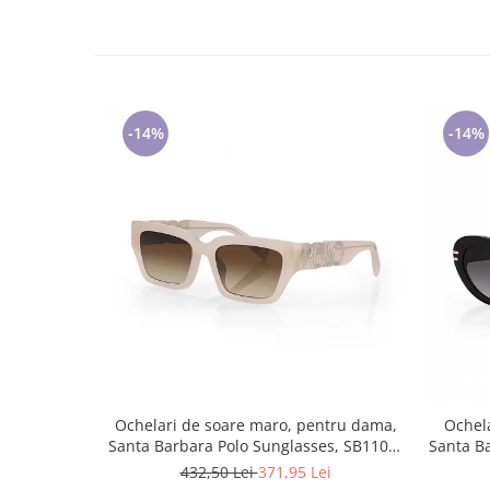
-14%
-14%
Ochelari de soare maro, pentru dama,
Ochela
Santa Barbara Polo Sunglasses, SB1106-
Santa B
3
432,50 Lei
371,95 Lei