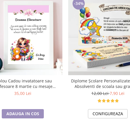
-34%
lou Cadou invatatoare sau
Diplome Școlare Personalizat
fesoare 8 martie cu mesaje
Absolventi de scoala sau gra
personalizate T1016_121
35,00 Lei
12,00 Lei
7,90 Lei
ADAUGA IN COS
CONFIGUREAZA