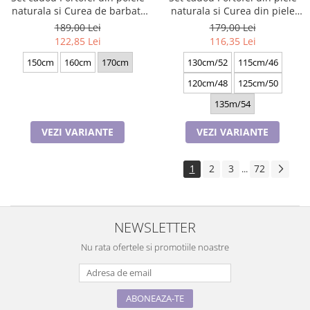
naturala si Curea de barbati
naturala si Curea din piele
neagra, serie mare battal,
ecologica A-2316-4N, latime
189,00 Lei
179,00 Lei
A702-4.M_1123
curea 3.5cm, e-CADOU
122,85 Lei
116,35 Lei
150cm
160cm
170cm
130cm/52
115cm/46
120cm/48
125cm/50
135m/54
VEZI VARIANTE
VEZI VARIANTE
1
2
3
72
...
NEWSLETTER
Nu rata ofertele si promotiile noastre