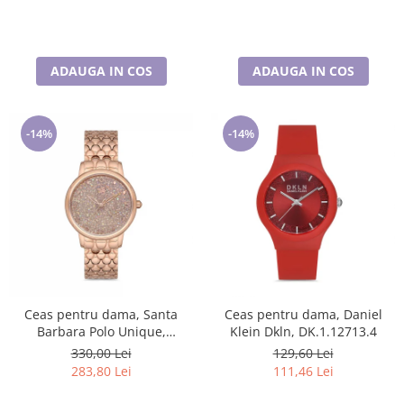
ADAUGA IN COS
ADAUGA IN COS
-14%
-14%
Ceas pentru dama, Santa
Ceas pentru dama, Daniel
Barbara Polo Unique,
Klein Dkln, DK.1.12713.4
SB.1.10127.2
330,00 Lei
129,60 Lei
283,80 Lei
111,46 Lei