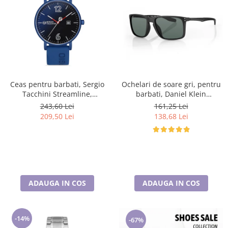
Ceas pentru barbati, Sergio
Ochelari de soare gri, pentru
Tacchini Streamline,
barbati, Daniel Klein
ST.1.10116.2
Sunglasses, DK3250-2
243,60 Lei
161,25 Lei
209,50 Lei
138,68 Lei
ADAUGA IN COS
ADAUGA IN COS
-14%
-67%