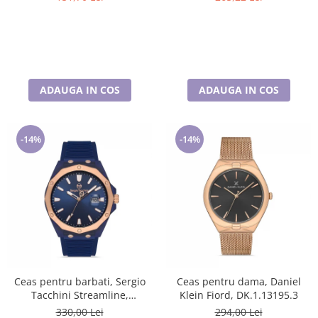
ADAUGA IN COS
ADAUGA IN COS
-14%
-14%
Ceas pentru barbati, Sergio
Ceas pentru dama, Daniel
Tacchini Streamline,
Klein Fiord, DK.1.13195.3
ST.1.10197.4
330,00 Lei
294,00 Lei