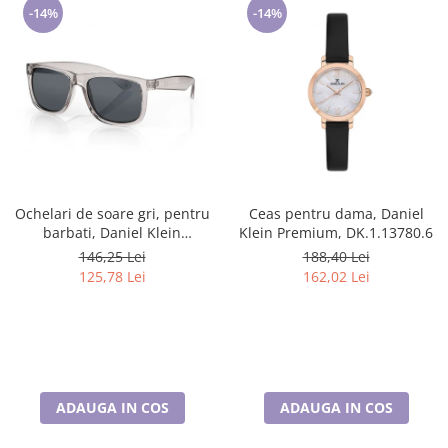
-14%
-14%
Ochelari de soare gri, pentru
Ceas pentru dama, Daniel
barbati, Daniel Klein
Klein Premium, DK.1.13780.6
Sunglasses, DK3254-3
146,25 Lei
188,40 Lei
125,78 Lei
162,02 Lei
ADAUGA IN COS
ADAUGA IN COS