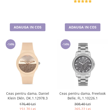
ADAUGA IN COS
ADAUGA IN COS
-14%
-14%
Ceas pentru dama, Daniel
Ceas pentru dama, Freelook
Klein Dkln, DK.1.12978.3
Belle, FL.1.10226.1
176,40 Lei
308,40 Lei
151,70 Lei
265,22 Lei