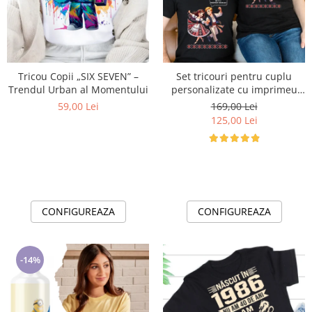
Cadouri pentru Doctori
Cadouri pentru Sfânta Maria
Martisoare
Tricou Copii „SIX SEVEN” –
Set tricouri pentru cuplu
Trendul Urban al Momentului
personalizate cu imprimeu
traditional Mandruta faina
59,00 Lei
169,00 Lei
VD24453
125,00 Lei
CONFIGUREAZA
CONFIGUREAZA
-14%