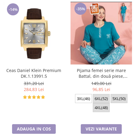
-35%
-14%
Ceas Daniel Klein Premium
Pijama femei serie mare
DK.1.13991.5
Battal, din două piese,
bumbac , Lux PIJ32974
331,20 Lei
149,00 Lei
284,83 Lei
96,85 Lei
3XL(46)
6XL(52)
5XL(50)
4XL(48)
ADAUGA IN COS
VEZI VARIANTE