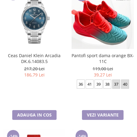
Ceas Daniel Klein Arcadia
Pantofi sport dama orange BX-
DK.6.14083.5
11C
217,20 Lei
119,00 Lei
186,79 Lei
39,27 Lei
36
41
39
38
37
40
ADAUGA IN COS
VEZI VARIANTE
-14%
-14%