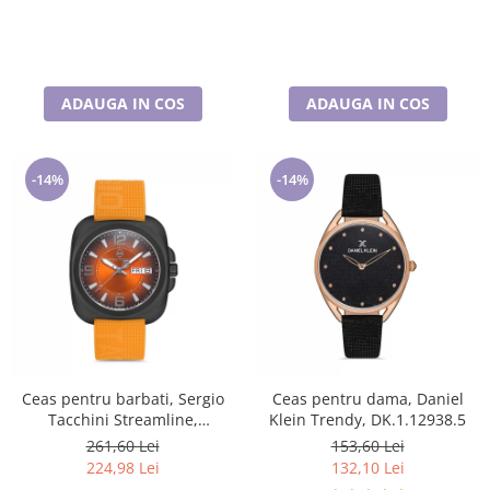
ADAUGA IN COS
ADAUGA IN COS
-14%
-14%
Ceas pentru barbati, Sergio
Ceas pentru dama, Daniel
Tacchini Streamline,
Klein Trendy, DK.1.12938.5
ST.1.10092.3
261,60 Lei
153,60 Lei
224,98 Lei
132,10 Lei