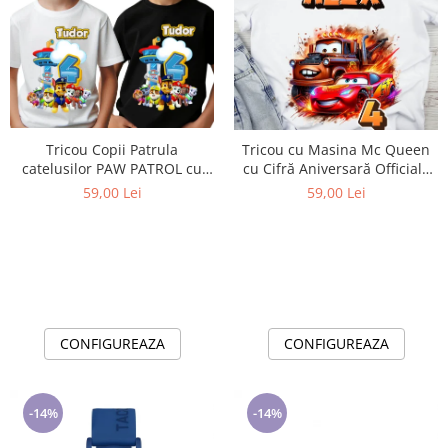
Tricou Copii Patrula
Tricou cu Masina Mc Queen
catelusilor PAW PATROL cu
cu Cifră Aniversară Official|
Cifră Aniversară | Cadou
Cadou Personalizat e-CADOU
59,00 Lei
59,00 Lei
Personalizat e-CADOU - Copie
CONFIGUREAZA
CONFIGUREAZA
-14%
-14%