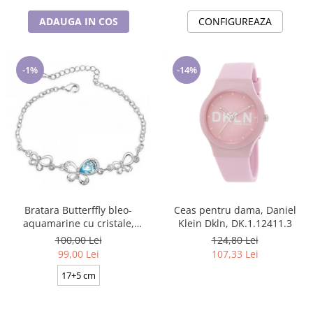
ADAUGA IN COS
CONFIGUREAZA
-1%
-14%
Bratara Butterffly bleo-
Ceas pentru dama, Daniel
aquamarine cu cristale,
Klein Dkln, DK.1.12411.3
placata cu aur 18K
100,00 Lei
124,80 Lei
99,00 Lei
107,33 Lei
17+5 cm