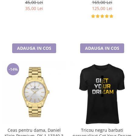
universala, captuseala polar,
45,00 Lei
169,00 Lei
culoare maro Sequoia
35,00 Lei
125,00 Lei
ADAUGA IN COS
ADAUGA IN COS
-14%
Ceas pentru dama, Daniel
Tricou negru barbati
Klein Premium, DK.1.13340.3
personalizat Get Your Dream