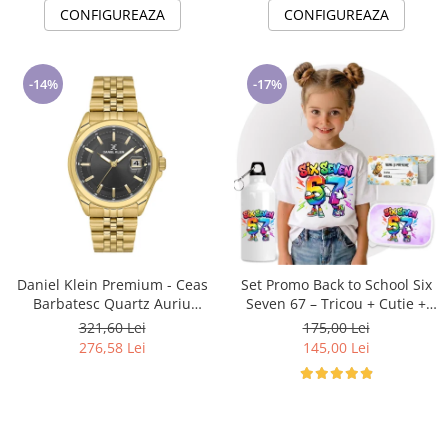
CONFIGUREAZA
CONFIGUREAZA
-14%
-17%
Daniel Klein Premium - Ceas
Set Promo Back to School Six
Barbatesc Quartz Auriu
Seven 67 – Tricou + Cutie +
DK.6.14205-4
Bidon Personalizat pentru
321,60 Lei
175,00 Lei
copilul tău
276,58 Lei
145,00 Lei