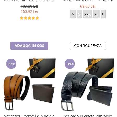
187,00 Lei
69,00 Lei
160,82 Lei
M
S
XXL
XL
L
ADAUGA IN COS
CONFIGUREAZA
-35%
-35%
Set cadou Portofel din poiele
Set cadou Portofel din piele