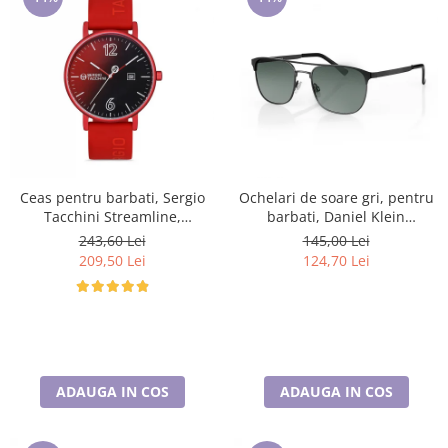
Ceas pentru barbati, Sergio
Ochelari de soare gri, pentru
Tacchini Streamline,
barbati, Daniel Klein
ST.1.10116.1
Sunglasses, DK3264-2
243,60 Lei
145,00 Lei
209,50 Lei
124,70 Lei
ADAUGA IN COS
ADAUGA IN COS