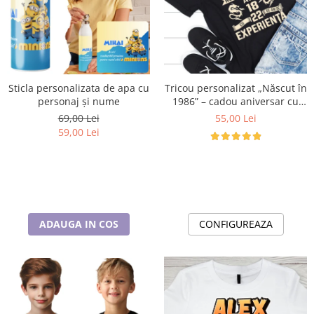
Tricou personalizat „Născut în
Sticla personalizata de apa cu
1986” – cadou aniversar cu
personaj și nume
mesaj amuzant
55,00 Lei
69,00 Lei
59,00 Lei
CONFIGUREAZA
ADAUGA IN COS