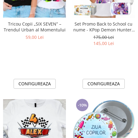
Lenjerii de pat pentru copii
Cadouri Cuplu
Fashion
Tricou Copii „SIX SEVEN” –
Set Promo Back to School cu
Pijamale de CRACIUN
Trendul Urban al Momentului
nume - KPop Demon Hunters
- Purple Tricou + Cutie +
Pijamale de dama
59,00 Lei
175,00 Lei
Bidon Personalizat pentru
145,00 Lei
Pijamale de barbati
copilul tău
Halate si capoate
Pijamale
WINTER Collection
Halate si pijamale Family
CONFIGUREAZA
CONFIGUREAZA
Incaltaminte
Seturi elegante femei
Umbrele
-10%
Pijamale de copii
Pijamale BIG SIZE femei
Cadouri ocazii speciale
Tricouri de craciun