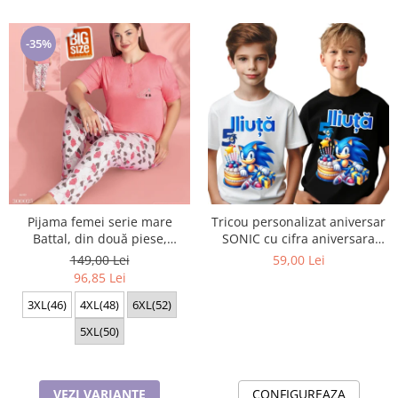
-35%
Pijama femei serie mare
Tricou personalizat aniversar
Battal, din două piese,
SONIC cu cifra aniversara
bumbac , Lux PIJ300025
TAS101
149,00 Lei
59,00 Lei
96,85 Lei
3XL(46)
4XL(48)
6XL(52)
5XL(50)
VEZI VARIANTE
CONFIGUREAZA