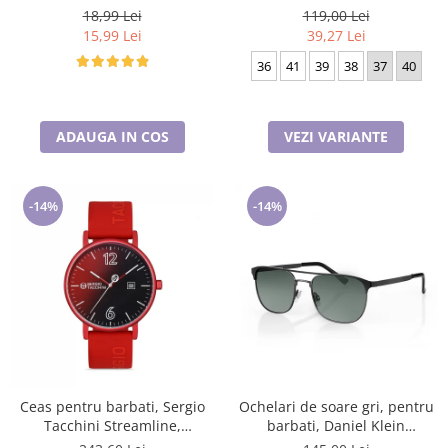
18,99 Lei
119,00 Lei
15,99 Lei
39,27 Lei
36
41
39
38
37
40
ADAUGA IN COS
VEZI VARIANTE
-14%
-14%
Ceas pentru barbati, Sergio
Ochelari de soare gri, pentru
Tacchini Streamline,
barbati, Daniel Klein
ST.1.10116.1
Sunglasses, DK3264-2