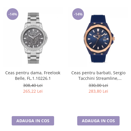
-14%
-14%
Ceas pentru dama, Freelook
Ceas pentru barbati, Sergio
Belle, FL.1.10226.1
Tacchini Streamline,
ST.1.10197.4
308,40 Lei
330,00 Lei
265,22 Lei
283,80 Lei
ADAUGA IN COS
ADAUGA IN COS