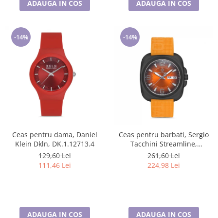
ADAUGA IN COS
ADAUGA IN COS
-14%
-14%
Ceas pentru dama, Daniel
Ceas pentru barbati, Sergio
Klein Dkln, DK.1.12713.4
Tacchini Streamline,
ST.1.10092.3
129,60 Lei
261,60 Lei
111,46 Lei
224,98 Lei
ADAUGA IN COS
ADAUGA IN COS