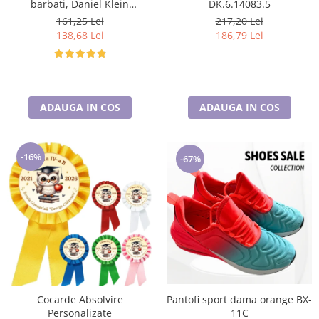
barbati, Daniel Klein
DK.6.14083.5
Sunglasses, DK3250-2
161,25 Lei
217,20 Lei
138,68 Lei
186,79 Lei
ADAUGA IN COS
ADAUGA IN COS
-16%
-67%
Cocarde Absolvire
Pantofi sport dama orange BX-
Personalizate
11C