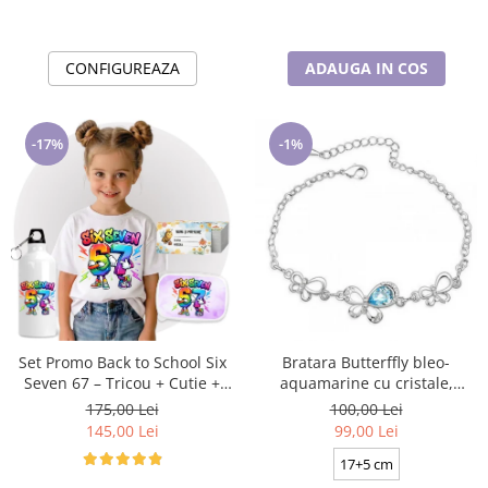
CONFIGUREAZA
ADAUGA IN COS
-17%
-1%
Set Promo Back to School Six
Bratara Butterffly bleo-
Seven 67 – Tricou + Cutie +
aquamarine cu cristale,
Bidon Personalizat pentru
placata cu aur 18K
175,00 Lei
100,00 Lei
copilul tău
145,00 Lei
99,00 Lei
17+5 cm