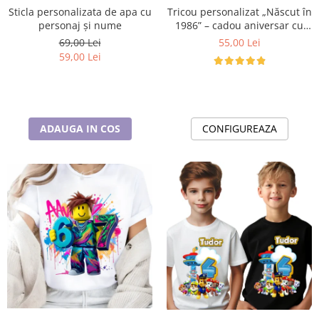
Cadouri pentru Doctori
Tricou personalizat „Născut în
Sticla personalizata de apa cu
Cadouri pentru Sfânta Maria
1986” – cadou aniversar cu
personaj și nume
mesaj amuzant
55,00 Lei
69,00 Lei
Martisoare
59,00 Lei
CONFIGUREAZA
ADAUGA IN COS