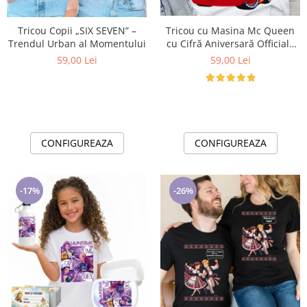
Lenjerii de pat pentru copii
Cadouri Cuplu
Tricou Copii „SIX SEVEN” –
Tricou cu Masina Mc Queen
Fashion
Trendul Urban al Momentului
cu Cifră Aniversară Official|
Cadou Personalizat e-CADOU
59,00 Lei
59,00 Lei
Pijamale de CRACIUN
Pijamale de dama
Pijamale de barbati
Halate si capoate
Pijamale
CONFIGUREAZA
CONFIGUREAZA
WINTER Collection
Halate si pijamale Family
Incaltaminte
-17%
-26%
Seturi elegante femei
Umbrele
Pijamale de copii
Pijamale BIG SIZE femei
Cadouri ocazii speciale
Tricouri de craciun