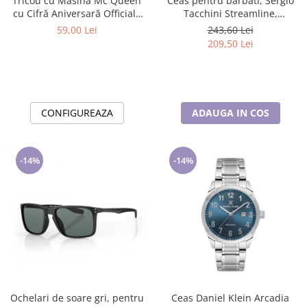
Tricou cu Masina Mc Queen
Ceas pentru barbati, Sergio
cu Cifră Aniversară Official|
Tacchini Streamline,
Cadou Personalizat e-CADOU
ST.1.10116.2
59,00 Lei
243,60 Lei
209,50 Lei
CONFIGUREAZA
ADAUGA IN COS
-14%
-14%
Ochelari de soare gri, pentru
Ceas Daniel Klein Arcadia