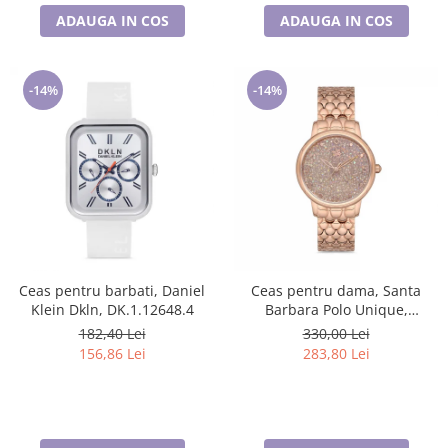
ADAUGA IN COS
ADAUGA IN COS
-14%
-14%
Ceas pentru barbati, Daniel
Ceas pentru dama, Santa
Klein Dkln, DK.1.12648.4
Barbara Polo Unique,
SB.1.10127.2
182,40 Lei
330,00 Lei
156,86 Lei
283,80 Lei