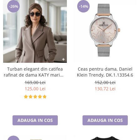
-26%
-14%
Turban elegant din catifea
Ceas pentru dama, Daniel
rafinat de dama KATY marime
Klein Trendy, DK.1.13354.6
universala, captuseala polar,
169,00 Lei
152,00 Lei
culoare maro Sequoia
125,00 Lei
130,72 Lei
ADAUGA IN COS
ADAUGA IN COS