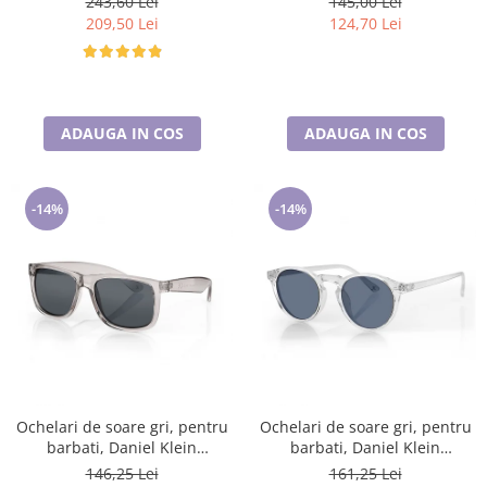
243,60 Lei
145,00 Lei
209,50 Lei
124,70 Lei
ADAUGA IN COS
ADAUGA IN COS
-14%
-14%
Ochelari de soare gri, pentru
Ochelari de soare gri, pentru
barbati, Daniel Klein
barbati, Daniel Klein
Sunglasses, DK3254-3
Sunglasses, DK3251-3
146,25 Lei
161,25 Lei