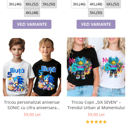
3XL(46)
6XL(52)
5XL(50)
3XL(46)
4XL(48)
6XL(52)
4XL(48)
5XL(50)
VEZI VARIANTE
VEZI VARIANTE
Tricou personalizat aniversar
Tricou Copii „SIX SEVEN” –
SONIC cu cifra aniversara
Trendul Urban al Momentului
TAS101
59,00 Lei
59,00 Lei