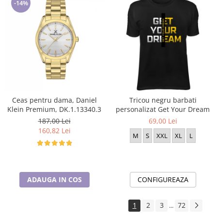
-14%
Ceas pentru dama, Daniel
Tricou negru barbati
Klein Premium, DK.1.13340.3
personalizat Get Your Dream
187,00 Lei
69,00 Lei
160,82 Lei
M
S
XXL
XL
L
ADAUGA IN COS
CONFIGUREAZA
1
2
3
72
...