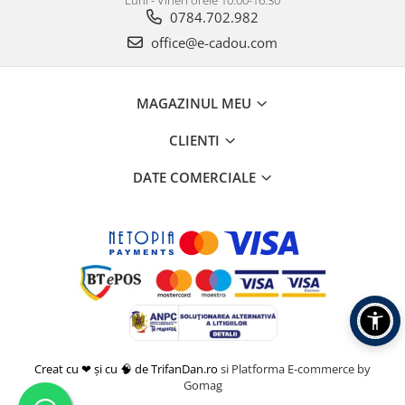
Luni - Vineri orele 10.00-16.30
0784.702.982
office@e-cadou.com
MAGAZINUL MEU
CLIENTI
DATE COMERCIALE
Creat cu ❤ și cu 🧠 de TrifanDan.ro
si
Platforma E-commerce by
Gomag