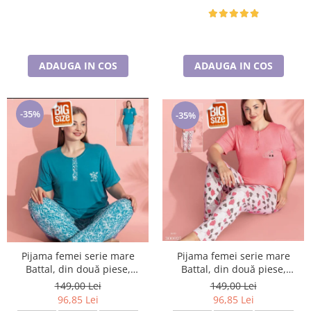
ADAUGA IN COS
ADAUGA IN COS
-35%
-35%
Pijama femei serie mare
Pijama femei serie mare
Battal, din două piese,
Battal, din două piese,
bumbac , Lux PIJ32974
bumbac , Lux PIJ300025
149,00 Lei
149,00 Lei
96,85 Lei
96,85 Lei