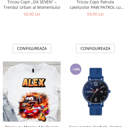
Tricou Copii „SIX SEVEN” –
Tricou Copii Patrula
Trendul Urban al Momentului
catelusilor PAW PATROL cu
Cifră Aniversară | Cadou
59,00 Lei
59,00 Lei
Personalizat e-CADOU - Copie
CONFIGUREAZA
CONFIGUREAZA
-14%