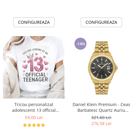
CONFIGUREAZA
CONFIGUREAZA
-14%
Tricou personalizat
Daniel Klein Premium - Ceas
adolescenti 13 official
Barbatesc Quartz Auriu
Teenager Cadou Inspirat
DK.6.14205-4
59,00 Lei
321,60 Lei
pentru aniversare
276,58 Lei