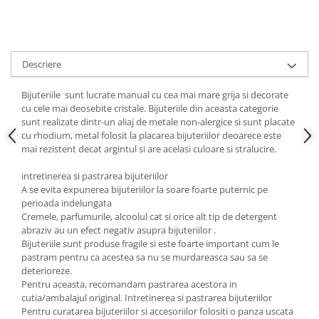
Cadouri pentru Doctori
Cadouri pentru Sfânta Maria
Martisoare
Descriere
Bijuteriile sunt lucrate manual cu cea mai mare grija si decorate
cu cele mai deosebite cristale. Bijuteriile din aceasta categorie
sunt realizate dintr-un aliaj de metale non-alergice si sunt placate
cu rhodium, metal folosit la placarea bijuteriilor deoarece este
mai rezistent decat argintul si are acelasi culoare si stralucire.
intretinerea si pastrarea bijuteriilor
A se evita expunerea bijuteriilor la soare foarte puternic pe
perioada indelungata
Cremele, parfumurile, alcoolul cat si orice alt tip de detergent
abraziv au un efect negativ asupra bijuteriilor .
Bijuteriile sunt produse fragile si este foarte important cum le
pastram pentru ca acestea sa nu se murdareasca sau sa se
deterioreze.
Pentru aceasta, recomandam pastrarea acestora in
cutia/ambalajul original. Intretinerea si pastrarea bijuteriilor
Pentru curatarea bijuteriilor si accesoriilor folositi o panza uscata