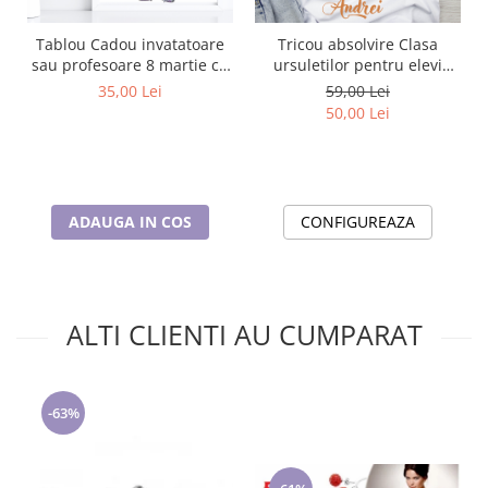
Tablou Cadou invatatoare
Tricou absolvire Clasa
sau profesoare 8 martie cu
ursuletilor pentru elevi
mesaje personalizate
clasa 4 sau gradinita
35,00 Lei
59,00 Lei
T1016_116
ABS1080
50,00 Lei
ADAUGA IN COS
CONFIGUREAZA
ALTI CLIENTI AU CUMPARAT
-63%