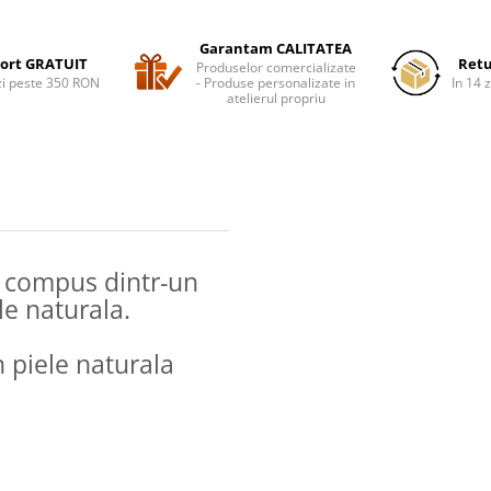
Garantam CALITATEA
ort GRATUIT
Retu
Produselor comercializate
i peste 350 RON
- Produse personalizate in
In 14 z
atelierul propriu
 compus dintr-un
le naturala.
piele naturala