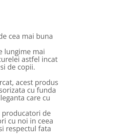
 de cea mai buna
ce lungime mai
relei astfel incat
si de copii.
rcat, acest produs
esorizata cu funda
eleganta care cu
producatori de
ri cu noi in ceea
si respectul fata