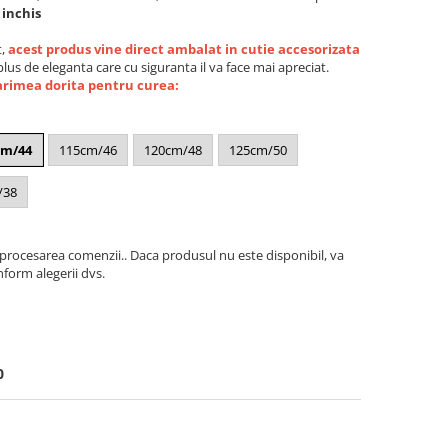
 inchis
t,
acest produs vine direct ambalat in cutie accesorizata
 plus de eleganta care cu siguranta il va face mai apreciat.
arimea dorita pentru curea:
cm/44
115cm/46
120cm/48
125cm/50
/38
 procesarea comenzii.. Daca produsul nu este disponibil, va
form alegerii dvs.
0