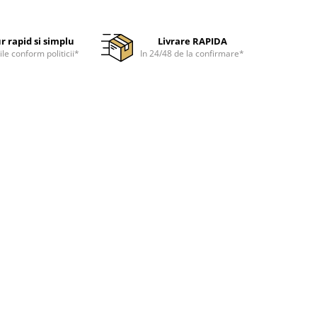
r rapid si simplu
Livrare RAPIDA
ile conform politicii*
In 24/48 de la confirmare*