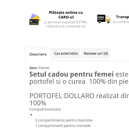
Lenjerii de pat pentru copii
Cadouri Cuplu
Plătește online cu
Transp
CARD-ul
Fashion
la comenz
și primești automat EXTRA-
reducere la comanda ta!
Pijamale de CRACIUN
Pijamale de dama
Pijamale de barbati
Halate si capoate
Caracteristici
Review-uri
(0)
Descriere
Pijamale
WINTER Collection
Gen:
Femei
Halate si pijamale Family
Setul cadou pentru femei
este
Incaltaminte
portofel si o curea 100% din pie
Seturi elegante femei
PORTOFEL DOLLARO realizat din 
Umbrele
100%
Pijamale de copii
Pijamale BIG SIZE femei
Compatrimentare:
Cadouri ocazii speciale
3 compartimente pentru bacnote
Tricouri de craciun
1 compartiment pentru monede