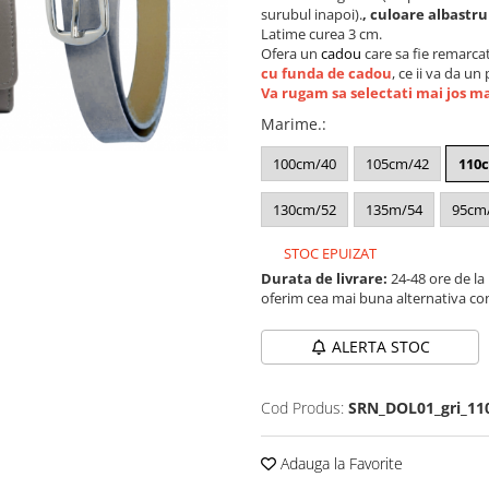
surubul inapoi).
, culoare albastru
Latime curea 3 cm.
Ofera un
cadou
care sa fie remarca
cu funda de cadou
, ce ii va da un
Va rugam sa selectati mai jos m
Marime.
:
100cm/40
105cm/42
110
130cm/52
135m/54
95cm
STOC EPUIZAT
Durata de livrare:
24-48 ore de la
oferim cea mai buna alternativa con
ALERTA STOC
Cod Produs:
SRN_DOL01_gri_11
Adauga la Favorite