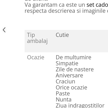
Cadouri pentru Doctori
Va garantam ca este un
set cad
Cadouri pentru Sfânta Maria
respecta descrierea si imaginile
Martisoare
Tip
Cutie
ambalaj
Ocazie
De multumire
Simpatie
Zile de nastere
Aniversare
Craciun
Orice ocazie
Paste
Nunta
Ziua indragostitilor