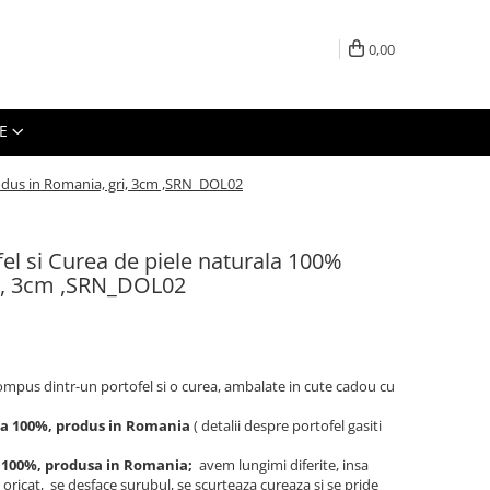
0,00
E
rodus in Romania, gri, 3cm ,SRN_DOL02
el si Curea de piele naturala 100%
ri, 3cm ,SRN_DOL02
ompus dintr-un portofel si o curea, ambalate in cute cadou cu
ala 100%, produs in Romania
( detalii despre portofel gasiti
a 100%, produsa in Romania;
avem lungimi diferite, insa
a oricat, se desface surubul, se scurteaza cureaza si se pride