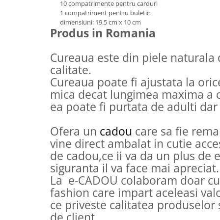
10 compatrimente pentru carduri
Tricouri de cuplu Valentine's Day
1 compatriment pentru buletin
Valentine's Day
dimensiuni: 19.5 cm x 10 cm
Produs in Romania
Cadouri pentru Bunici
Cadouri pentru Nasi si Fini
Cureaua este din piele naturala
Cadouri Craciun
calitate.
Cadouri pentru Mama
Cureaua poate fi ajustata la ori
Cadouri pentru profesori sau absolventi
mica decat lungimea maxima a cu
Cadouri Back to school
ea poate fi purtata de adulti dar 
Cadouri de Paște
Cadouri Traditionale Romanesti
Ofera un
cadou
care sa fie rema
8 Martie
vine direct ambalat in cutie acc
Cadouri pentru CUPLU El & Ea
de cadou,ce ii va da un plus de 
Cadouri Iubitori de animale
siguranta il va face mai apreciat.
Cadouri GRAVIDE
La e-CADOU colaboram doar cu 
Cadouri pentru sportivi
fashion care impart aceleasi valo
Cadouri Pensionare
ce priveste calitatea produselor 
Cadouri Colegi, sefi sau angajati
de client.