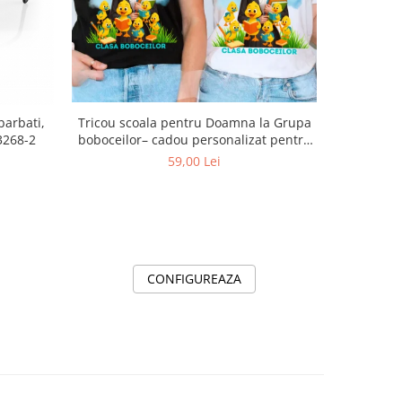
-7%
barbati,
Tricou scoala pentru Doamna la Grupa
Tricou Cl
3268-2
boboceilor– cadou personalizat pentru
profesori
59,00 Lei
CONFIGUREAZA