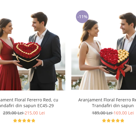
-11%
ament Floral Fererro Red, cu
Aranjament Floral Fererro R
andafiri din sapun EC45-29
Trandafiri din sapun
239,00 Lei
215,00 Lei
189,00 Lei
169,00 Lei