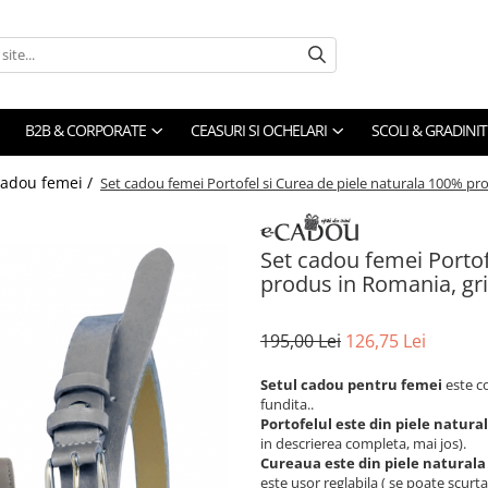
B2B & CORPORATE
CEASURI SI OCHELARI
SCOLI & GRADINIT
cadou femei /
Set cadou femei Portofel si Curea de piele naturala 100% p
Set cadou femei Portof
produs in Romania, g
195,00 Lei
126,75 Lei
Setul cadou pentru femei
este c
fundita..
Portofelul este din piele natur
in descrierea completa, mai jos).
Cureaua este din piele natural
este usor reglabila ( se poate scurt