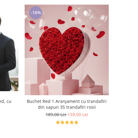
-16%
-11%
Aranjam
ed, cu
Buchet Red 1 Aranjament cu trandafiri
T
din sapun 35 trandafiri rosii
1
189,00 Lei
159,00 Lei