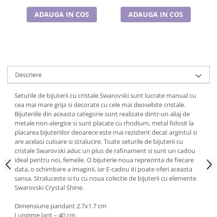
Cadouri pentru Doctori
ADAUGA IN COS
ADAUGA IN COS
Cadouri pentru Sfânta Maria
Martisoare
Descriere
Seturile de bijuterii cu cristale Swarovski sunt lucrate manual cu
cea mai mare grija si decorate cu cele mai deosebite cristale.
Bijuteriile din aceasta categorie sunt realizate dintr-un aliaj de
metale non-alergice si sunt placate cu rhodium, metal folosit la
placarea bijuteriilor deoarece este mai rezistent decat argintul si
are acelasi culoare si stralucire. Toate seturile de bijuterii cu
cristale Swarovski aduc un plus de rafinament si sunt un cadou
ideal pentru noi, femeile. O bijuterie noua reprezinta de fiecare
data, o schimbare a imaginii, iar E-cadou iti poate oferi aceasta
sansa. Straluceste si tu cu noua colectie de bijuterii cu elemente
Swarovski Crystal Shine.
Dimensiune pandant 2.7x1.7 cm
Lungime lant – 40 cm