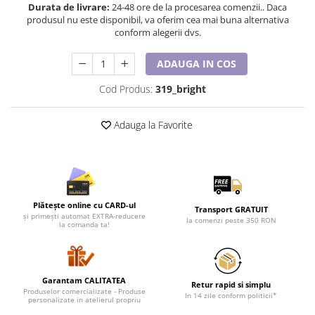
Lenjerii de pat pentru copii
Durata de livrare:
24-48 ore de la procesarea comenzii.. Daca
produsul nu este disponibil, va oferim cea mai buna alternativa
Cadouri Cuplu
conform alegerii dvs.
Fashion
ADAUGA IN COS
Pijamale de CRACIUN
Pijamale de dama
Cod Produs:
319_bright
Pijamale de barbati
Halate si capoate
Adauga la Favorite
Pijamale
WINTER Collection
Halate si pijamale Family
Incaltaminte
Plătește online cu CARD-ul
Transport GRATUIT
Seturi elegante femei
și primești automat EXTRA-reducere
la comenzi peste 350 RON
la comanda ta!
Umbrele
Pijamale de copii
Pijamale BIG SIZE femei
Garantam CALITATEA
Cadouri ocazii speciale
Retur rapid si simplu
Produselor comercializate - Produse
In 14 zile conform politicii*
personalizate in atelierul propriu
Tricouri de craciun