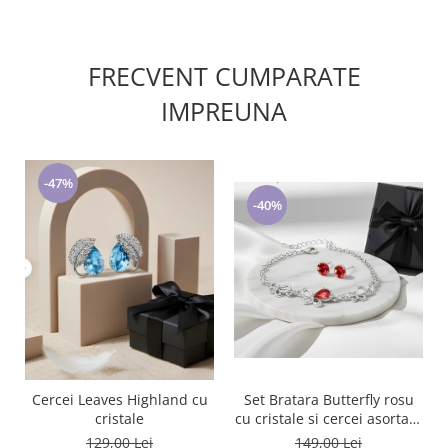
FRECVENT CUMPARATE
IMPREUNA
-47%
-40%
Cercei Leaves Highland cu
Set Bratara Butterfly rosu
cristale
cu cristale si cercei asortati,
placate cu aur 18K
129,00 Lei
149,00 Lei