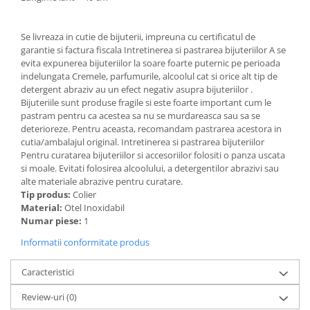
Se livreaza in cutie de bijuterii, impreuna cu certificatul de
garantie si factura fiscala Intretinerea si pastrarea bijuteriilor A se
evita expunerea bijuteriilor la soare foarte puternic pe perioada
indelungata Cremele, parfumurile, alcoolul cat si orice alt tip de
detergent abraziv au un efect negativ asupra bijuteriilor .
Bijuteriile sunt produse fragile si este foarte important cum le
pastram pentru ca acestea sa nu se murdareasca sau sa se
deterioreze. Pentru aceasta, recomandam pastrarea acestora in
cutia/ambalajul original. Intretinerea si pastrarea bijuteriilor
Pentru curatarea bijuteriilor si accesoriilor folositi o panza uscata
si moale. Evitati folosirea alcoolului, a detergentilor abrazivi sau
alte materiale abrazive pentru curatare.
Tip produs:
Colier
Material:
Otel Inoxidabil
Numar piese:
1
Informatii conformitate produs
Caracteristici
Review-uri
(0)