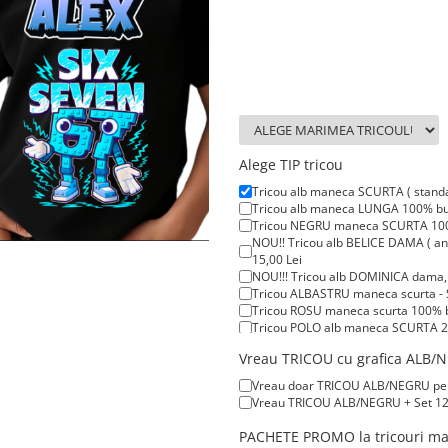
Alege TIP tricou
Tricou alb maneca SCURTA ( stand
Tricou alb maneca LUNGA 100% bum
Tricou NEGRU maneca SCURTA 100%
NOU!! Tricou alb BELICE DAMA ( anc
15,00 Lei
NOU!!! Tricou alb DOMINICA dama, t
Tricou ALBASTRU maneca scurta - 
Tricou ROSU maneca scurta 100% b
Tricou POLO alb maneca SCURTA 20
Tricou POLO alb maneca LUNGA 200
Vreau TRICOU cu grafica ALB/NE
Tricou ROSU maneca LUNGA ( STOC 
Vreau doar TRICOU ALB/NEGRU pentru
Vreau TRICOU ALB/NEGRU + Set 12 C
PACHETE PROMO la tricouri man