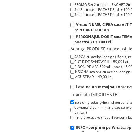
PROMO Set 2 tricouri - PACHET 2in1
Set 3 tricouri - PACHET 3in1 + 100,
Set 4 tricouri - PACHET 4in1 + 160,
Vreau NUME, CIFRA sau ALT TE
prin CARD sau OP)
PERSONAJUL DORIT sau TEMATIC
noastra)) + 10,00 Lei
Adauga PRODUSE cu acelasi de
SAPCA cu acelasi design ( 6ani+, reg
CUTIE DE SANDWISH + 59,00 Lei
BIDON DE APA 500ml - inox + 45,00
INSIGNA scolara cu acelasi design +
MOUSEPAD + 49,00 Lei
Lasa-ne un mesaj sau observat
Informatii IMPORTANTE:
Este un produs printat si personali
Comenzile cu minim 3 bluze se proc
bancar)
Timp procesare tricouri personaliza
INFO - vei primi pe Whatsapp