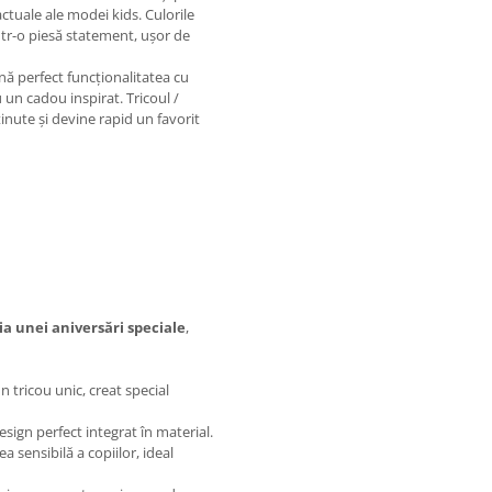
actuale ale modei kids. Culorile
ntr-o piesă statement, ușor de
ină perfect funcționalitatea cu
u un cadou inspirat. Tricoul /
inute și devine rapid un favorit
a unei aniversări speciale
,
n tricou unic, creat special
design perfect integrat în material.
 sensibilă a copiilor, ideal