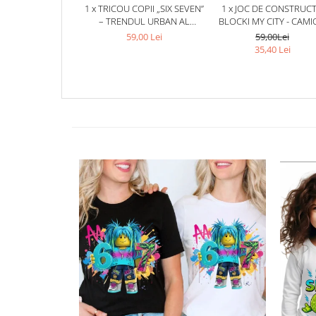
1 x TRICOU COPII „SIX SEVEN”
1 x JOC DE CONSTRUCT
– TRENDUL URBAN AL
BLOCKI MY CITY - CAM
MOMENTULUI
(163 PIESE)
59,00 Lei
59,00Lei
35,40 Lei