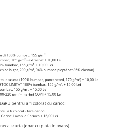
ard) 100% bumbac, 155 g/m².
bac, 165 g/m² - extracost + 10,00 Lei
 bumbac, 155 g/m². + 10,00 Lei
hior la gat, 200 g/m², 94% bumbac pieptănat / 6% elastan) +
alie scurta (100% bumbac, punct neted, 170 g/m²) + 10,00 Lei
STOC LIMITAT 100% bumbac, 155 g/m². + 15,00 Lei
umbac, 155 g/m². + 15,00 Lei
0-220 g/m² - marimi COPII + 15,00 Lei
-220 g/m² marimi COPII + 20,00 Lei
GRU pentru a fi colorat cu carioci
LIMITAT) 100% bumbac, 165 g/m² - extracost + 20,00 Lei
 a fi colorat - fara carioci
arioci Lavabile Carioca + 16,00 Lei
eca scurta (doar cu plata in avans)