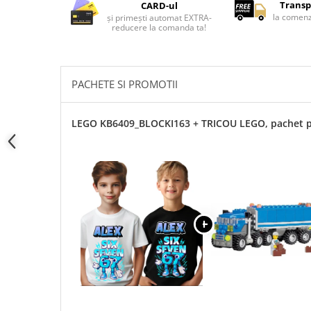
Transp
Cadouri pentru Doctori
CARD-ul
la comenz
și primești automat EXTRA-
Cadouri pentru Sfânta Maria
reducere la comanda ta!
Martisoare
PACHETE SI PROMOTII
LEGO KB6409_BLOCKI163 + TRICOU LEGO, pachet 