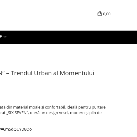
0,00
E
EN” – Trendul Urban al Momentului
zată din material moale și confortabil, ideală pentru purtare
lorat „SIX SEVEN”, oferă un design vesel, modern și plin de
h?v=6m5dQUYD8Oo