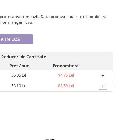
 procesarea comenzii.. Daca produsul nu este disponibil, va
form alegerii dvs.
A IN COS
Reduceri de Cantitate
Pret
/ buc
Economisesti
+
56,05 Lei
14,75 Lei
+
53,10 Lei
88,50 Lei