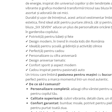
de energie, inspirat din universul copiilor și din tendințele 
vibrante și grafica modernă transformă tricoul sau bluza î
asortat și adorată de cei mici.
Durabil și ușor de întreținut, acest articol vestimentar îmb
estetica, fiind ideal atât pentru purtare zilnică, cât și pentr
bluza „SIX SEVEN” aduce un plus de personalitate oricărei ț
în garderoba copilului.
✔ Potrivit(ă) pentru băieți și fete
✔ Design modern, în trend în moda kids din România
✔ Ideal(ă) pentru școală, grădiniță și activități zilnice
✔ Perfect(ă) pentru cadou
✔ Personalizare cu cifra aniversară
✔ Design aniversar tematic
✔ Confort sporit și aspect modern
✔ Cadou inspirat pentru pasionații auto
Un tricou care îmbină
pasiunea pentru mașini
cu
bucuri
perfect pentru a marca momentul într-un mod autentic.
✔ De ce să-l comanzi?
Personalizare completă:
adaugi cifra vârstei pentru u
pentru copilul tău.
Calitate superioară:
culori vibrante, detalii clare, un 
Confort garantat:
bumbac moale, potrivit pentru pielea
pentru purtat toată ziua.