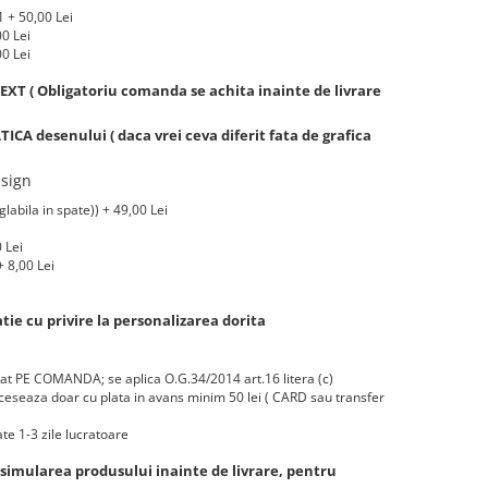
 + 50,00 Lei
00 Lei
00 Lei
XT ( Obligatoriu comanda se achita inainte de livrare
A desenului ( daca vrei ceva diferit fata de grafica
sign
labila in spate)) + 49,00 Lei
 Lei
 8,00 Lei
ie cu privire la personalizarea dorita
zat PE COMANDA; se aplica O.G.34/2014 art.16 litera (c)
eseaza doar cu plata in avans minim 50 lei ( CARD sau transfer
te 1-3 zile lucratoare
 simularea produsului inainte de livrare, pentru