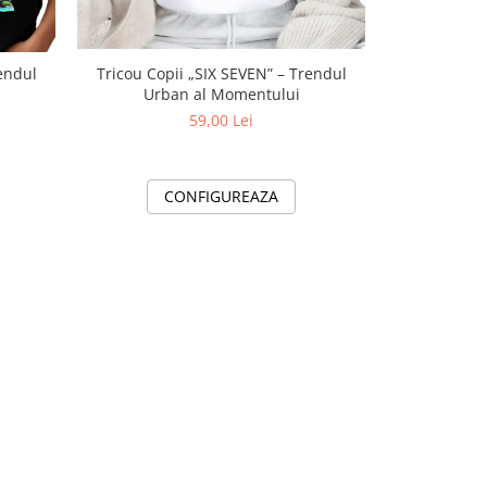
endul
Tricou Copii „SIX SEVEN” – Trendul
Tricou Copi
Urban al Momentului
Urba
59,00 Lei
CONFIGUREAZA
C