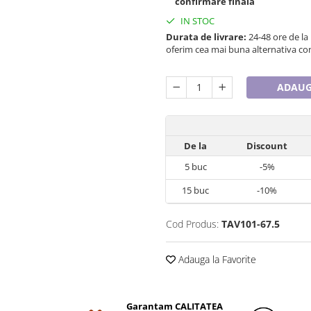
confirmare finala
IN STOC
Durata de livrare:
24-48 ore de la
oferim cea mai buna alternativa con
ADAUG
De la
Discount
5
buc
-5%
15
buc
-10%
Cod Produs:
TAV101-67.5
Adauga la Favorite
Garantam CALITATEA