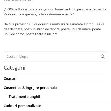
Etichete scolare
Cadouri barbati
„1.000 de flori și tot atâtea gânduri bune pentru o persoana deosebita.
Sepci personalizate
Vă doresc o zi speciala, la fel ca dumneavoastră.”
Seturi cadou barbati
Seturi cadou barbati portofel si curea
Bannere personalizate scoli si gradinite
De ziua profesorului va doresc la multi ani cu sanatate, Domnul sa va
Ceasuri pentru EL
Caserole personalizate sandwich
dea de toate, poat-un strop de fericire, poate unul de iubire, poate
Cadouri craciun barbati
unul de noroc, poate toate la un loc!
Saculeti personalizati
Cadouri personalizate barbati
Sticla de apa personalizata
Cadouri copii
Agende si caiete personalizate
Caciuli copii
Cadouri copii bebelusi 0+
Categorii
Lenjerii de pat Disney
Cadouri copii 1 an
Ceasuri
Cadouri craciun copii
Colectia Disney
Cosmetice & ingrijire personala
Sticlă pentru apa Personalizată
Tratamente unghii
Sepci personalizate
Cadouri personalizate
Seturi cadou pentru copii KID's Collection