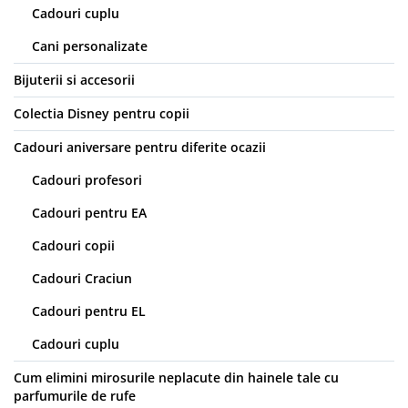
Lenjerii de pat pentru copii
Cadouri cuplu
Cadouri Cuplu
Cani personalizate
Fashion
Bijuterii si accesorii
Pijamale de CRACIUN
Pijamale de dama
Colectia Disney pentru copii
Pijamale de barbati
Cadouri aniversare pentru diferite ocazii
Halate si capoate
Pijamale
Cadouri profesori
WINTER Collection
Cadouri pentru EA
Halate si pijamale Family
Cadouri copii
Incaltaminte
Seturi elegante femei
Cadouri Craciun
Umbrele
Cadouri pentru EL
Pijamale de copii
Cadouri cuplu
Pijamale BIG SIZE femei
Cadouri ocazii speciale
Cum elimini mirosurile neplacute din hainele tale cu
parfumurile de rufe
Tricouri de craciun