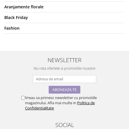
Tricouri de cuplu Valentine's Day
Aranjamente florale
Valentine's Day
Black Friday
Cadouri pentru Bunici
Cadouri pentru Nasi si Fini
Fashion
Cadouri Craciun
Cadouri pentru Mama
Cadouri pentru profesori sau absolventi
Cadouri Back to school
NEWSLETTER
Cadouri de Paște
Nu rata ofertele si promotiile noastre
Cadouri Traditionale Romanesti
8 Martie
Cadouri pentru CUPLU El & Ea
Cadouri Iubitori de animale
Vreau sa primesc newsletter cu promotiile
Cadouri GRAVIDE
magazinului. Afla mai multe in
Politica de
Confidentialitate
Cadouri pentru sportivi
Cadouri Pensionare
SOCIAL
Cadouri Colegi, sefi sau angajati