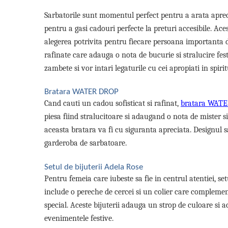
Lenjerii de pat pentru copii
Sarbatorile sunt momentul perfect pentru a arata apreci
Cadouri Cuplu
pentru a gasi cadouri perfecte la preturi accesibile. Ace
Fashion
alegerea potrivita pentru fiecare persoana importanta din
Pijamale de CRACIUN
rafinate care adauga o nota de bucurie si stralucire fest
Pijamale de dama
zambete si vor intari legaturile cu cei apropiati in spirit
Pijamale de barbati
Halate si capoate
Bratara WATER DROP
Pijamale
Cand cauti un cadou sofisticat si rafinat,
bratara WAT
WINTER Collection
piesa fiind stralucitoare si adaugand o nota de mister s
Halate si pijamale Family
aceasta bratara va fi cu siguranta apreciata. Designul 
Incaltaminte
garderoba de sarbatoare.
Seturi elegante femei
Umbrele
Setul de bijuterii Adela Rose
Pentru femeia care iubeste sa fie in centrul atentiei, se
Pijamale de copii
include o pereche de cercei si un colier care compleme
Pijamale BIG SIZE femei
special. Aceste bijuterii adauga un strop de culoare si 
Cadouri ocazii speciale
evenimentele festive.
Tricouri de craciun