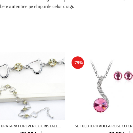
ete autentice pe chipurile celor dragi.
-79%
BRATARA FOREVER CU CRISTALE
SET BIJUTERII ADELA ROSE CU CR
GALBENE + CERCEI CADOU
GARANTIE 6 LUNI