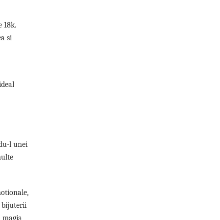
 18k.
a si
ideal
ndu-l unei
multe
otionale,
bijuterii
sa magia