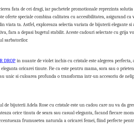
erea fata de cei dragi, iar pachetele promotionale reprezinta solutia
ste oferte speciale combina calitatea cu accesibilitatea, asigurand ca 
 viata ta. Astfel, exploreaza selectia variata de bijuterii elegante si 
iva, fara a depasi bugetul stabilit. Aceste cadouri selectate cu grija v
ul sarbatorilor.
ER DROP
in nuante de violet inchis cu cristale este alegerea perfecta,
i eleganta oricarei tinute. Fie ca este pentru mama, sora sau o priete
sau unic si culoarea profunda o transforma intr-un accesoriu de nelip
tul de bijuterii Adela Rose cu cristale este un cadou care nu va da gres
nteaza orice tinuta de seara sau casual-eleganta, facand fiecare mo
accentueaza frumusetea naturala a oricarei femei, fiind perfecte pent