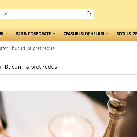
RI
B2B & CORPORATE
CEASURI SI OCHELARI
SCOLI & G
ori: bucurii la pret redus
 Bucurii la pret redus