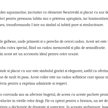
leo aquamarine, incrustat cu elemente Swarovski si placat cu aur de
ect pentru persoana iubita sau o prietena apropiata, iar luminozitate
u, transformandu-l intr-un simbol al iubirii pure si stralucitoare.
e galbene, unde primesti si o pereche de cercei cadou. Acest set este 
oba cuiva special, fiind un cadou memorabil si plin de semnificatie.
in acest set un accesoriu ideal pentru orice ocazie.
tale si placat cu aur este simbolul gratiei si elegantei, astfel ca oferi
 cat de mult iti pasa. Acest colier este un cadou sofisticat care spune 
rfecta pentru a exprima admiratie si respect.
e o corvoada sau sa afecteze bugetul, de aceea cu aceste pachete prom
lucire in vietile celor dragi. Fie ca optezi pentru o bratara, un set de 
ezinta o declaratie de dragoste si apreciere. In aceasta sarbatoare, la