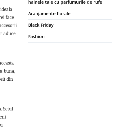
hainele tale cu parfumurile de rufe
 ideala
Aranjamente florale
vei face
Black Friday
accesorii
or aduce
Fashion
 aceasta
na buna,
sit din
. Setul
ment
ru