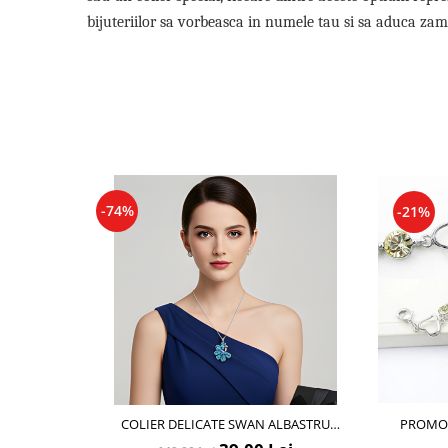
Cadouri pentru Doctori
bijuteriilor sa vorbeasca in numele tau si sa aduca zamb
Cadouri pentru Sfânta Maria
Martisoare
-74%
-21%
COLIER DELICATE SWAN ALBASTRU
PROMO 
AQUAMARINE CU CRISTALE