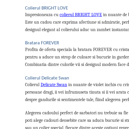
Tricouri de cuplu Valentine's Day
Colierul BRIGHT LOVE
Valentine's Day
Impresioneaza cu
colierul BRIGHT LOVE
in nuante de b
Cadouri pentru Bunici
Este un cadou care exprima afectiune si admiratie, perf
Cadouri pentru Nasi si Fini
designul elegant al colierului aduc un zambet instantane
Cadouri Craciun
Cadouri pentru Mama
Bratara FOREVER
Cadouri pentru profesori sau absolventi
Profita de oferta speciala la bratara FOREVER cu cristal
Cadouri Back to school
pentru a aduce un strop de culoare si bucurie in garder
Cadouri de Paște
Combinatia dintre culorile vii si designul modern face d
Cadouri Traditionale Romanesti
Colierul Delicate Swan
8 Martie
Colierul
Delicate Swan
in nuante de violet inchis cu cris
Cadouri pentru CUPLU El & Ea
persoane dragi, ii vei infrumuseta tinuta si ii vei arata
Cadouri Iubitori de animale
despre gandurile si sentimentele tale, fiind alegerea pe
Cadouri GRAVIDE
Cadouri pentru sportivi
Alegerea cadoului perfect de sarbatori nu trebuie sa fi
Cadouri Pensionare
poti alege cadouri deosebite care sa aduca bucurie si stra
Cadouri Colegi, sefi sau angajati
sau un colier special, fiecare dintre aceste optiuni repr