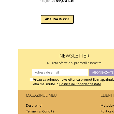
39,00 Lei
149,00 Lei
ADAUGA IN COS
NEWSLETTER
Nu rata ofertele si promotiile noastre
Vreau sa primesc newsletter cu promotiile magazinulu
Afla mai multe in
Politica de Confidentialitate
MAGAZINUL MEU
CLIENTI
Despre noi
Metode d
Termeni si Conditii
Politica 