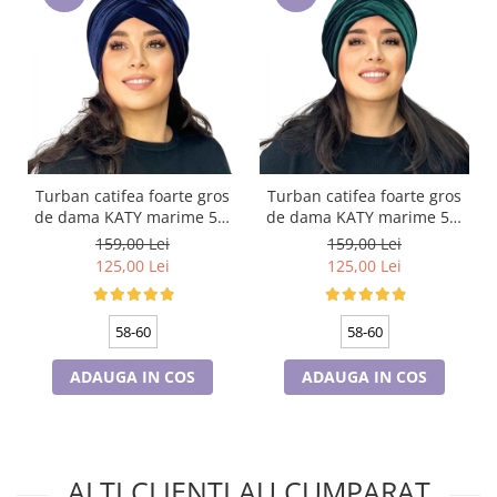
Turban catifea foarte gros
Turban catifea foarte gros
de dama KATY marime 58-
de dama KATY marime 58-
60, captuseala polar,
60, captuseala polar,
159,00 Lei
159,00 Lei
culoare bleomarin
culoare verde emerald
125,00 Lei
125,00 Lei
58-60
58-60
ADAUGA IN COS
ADAUGA IN COS
ALTI CLIENTI AU CUMPARAT