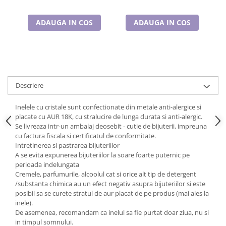
Cadouri pentru Doctori
Cadouri pentru Sfânta Maria
ADAUGA IN COS
ADAUGA IN COS
Martisoare
Descriere
Inelele cu cristale sunt confectionate din metale anti-alergice si
placate cu AUR 18K, cu stralucire de lunga durata si anti-alergic.
Se livreaza intr-un ambalaj deosebit - cutie de bijuterii, impreuna
cu factura fiscala si certificatul de conformitate.
Intretinerea si pastrarea bijuteriilor
A se evita expunerea bijuteriilor la soare foarte puternic pe
perioada indelungata
Cremele, parfumurile, alcoolul cat si orice alt tip de detergent
/substanta chimica au un efect negativ asupra bijuteriilor si este
posibil sa se curete stratul de aur placat de pe produs (mai ales la
inele).
De asemenea, recomandam ca inelul sa fie purtat doar ziua, nu si
in timpul somnului.