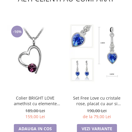
-16%
Colier BRIGHT LOVE
Set Free Love cu cristale
amethist cu elemente
rose, placat cu aur si
Swarovski, placat cu aur 18k
garantie 6 luni
189,00 Lei
190,00 Lei
159,00 Lei
de la 79,00 Lei
ADAUGA IN COS
VEZI VARIANTE