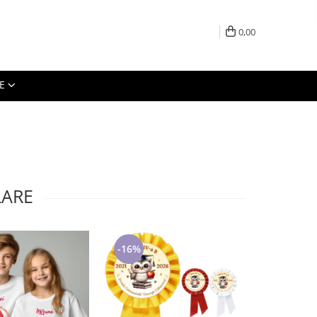
0,00
E
LARE
-16%
-7%