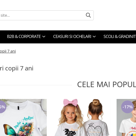
B2B & CORPORATE
CEASURI SI OCHELARI
SCOLI & GRADINIT
opii 7 ani
i copii 7 ani
CELE MAI POPU
5%
-17%