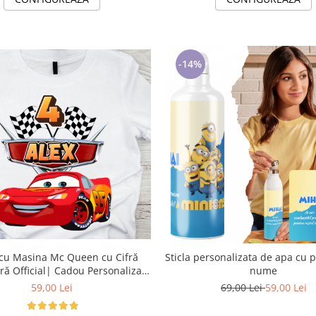
-14%
n cu Cifră
Sticla personalizata de apa cu personaj și
ră Official| Cadou Personalizat
nume
e-CADOU
59,00 Lei
69,00 Lei
59,00 Lei