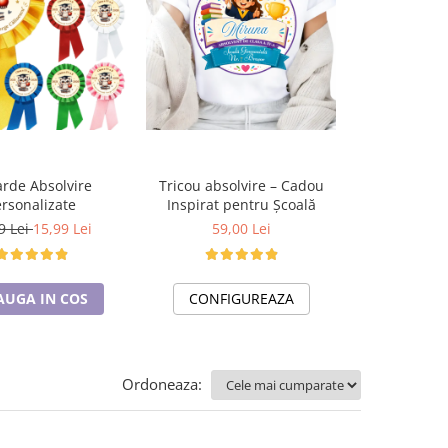
rde Absolvire
Tricou absolvire – Cadou
Tricou pentr
rsonalizate
Inspirat pentru Școală
Cadou Insp
Șc
9 Lei
15,99 Lei
59,00 Lei
59,0
AUGA IN COS
CONFIGUREAZA
CONFI
Ordoneaza: