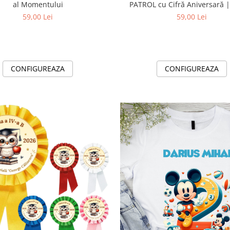
al Momentului
PATROL cu Cifră Aniversară 
Personalizat e-CADOU - C
59,00 Lei
59,00 Lei
CONFIGUREAZA
CONFIGUREAZA