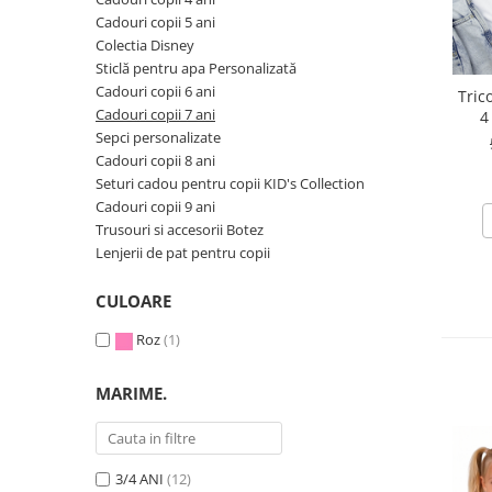
Cadouri copii 5 ani
Etichete scolare
Cadouri barbati
Colectia Disney
Sepci personalizate
Seturi cadou barbati
Sticlă pentru apa Personalizată
Cadouri copii 6 ani
Seturi cadou barbati portofel si curea
Bannere personalizate scoli si gradinite
Tric
Cadouri copii 7 ani
4
Ceasuri pentru EL
Caserole personalizate sandwich
Sepci personalizate
flutu
Cadouri craciun barbati
Saculeti personalizati
Cadouri copii 8 ani
Cadouri personalizate barbati
Seturi cadou pentru copii KID's Collection
Sticla de apa personalizata
Cadouri copii
Cadouri copii 9 ani
Agende si caiete personalizate
Trusouri si accesorii Botez
Caciuli copii
Lenjerii de pat pentru copii
Cadouri copii bebelusi 0+
Lenjerii de pat Disney
CULOARE
Cadouri copii 1 an
Roz
(1)
Cadouri craciun copii
Colectia Disney
MARIME.
Sticlă pentru apa Personalizată
Sepci personalizate
Seturi cadou pentru copii KID's Collection
3/4 ANI
(12)