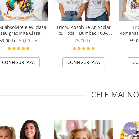
ou absolvire elevi clasa
Tricou Absolvire An Școlar
Trico
 sau gradinita Clasa
cu Tocă – Bumbac 100%
Romanasil
rasilor cu text sau poze
Personalizat pentru Copii și
school pr
59,00 Lei
50,00 Lei
75,00 Lei
59,0
ABS1063
Profesori
din b
CONFIGUREAZA
CONFIGUREAZA
CO
CELE MAI NO
-16%