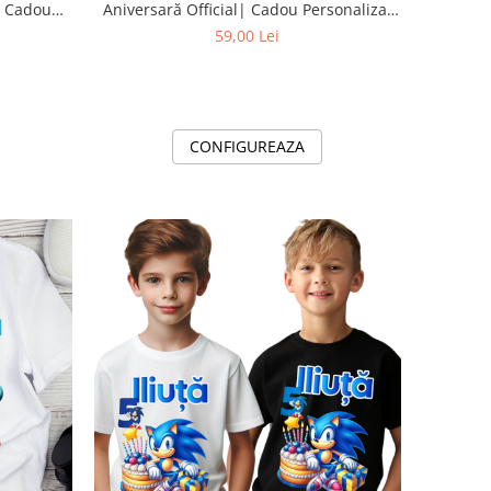
| Cadou
Aniversară Official| Cadou Personalizat
opie
e-CADOU
59,00 Lei
CONFIGUREAZA