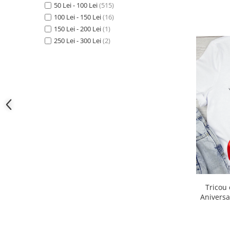
Cadouri pentru Doctori
50 Lei - 100 Lei
(515)
100 Lei - 150 Lei
(16)
Cadouri pentru Sfânta Maria
150 Lei - 200 Lei
(1)
Martisoare
250 Lei - 300 Lei
(2)
Tricou cu Masina Mc Quee
Aniversa