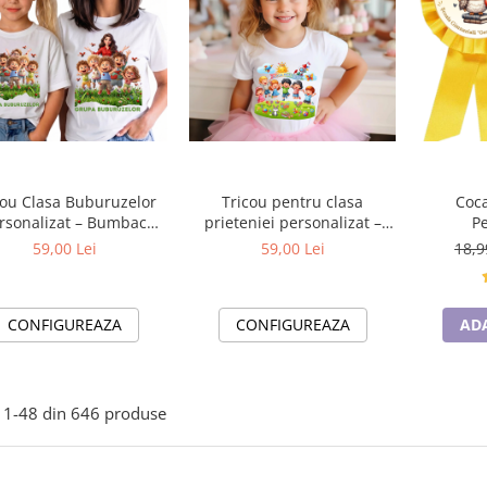
cou Clasa Buburuzelor
Tricou pentru clasa
Coca
rsonalizat – Bumbac
prieteniei personalizat –
Pe
00% pentru Copii și
Cadou inspirat pentru
59,00 Lei
59,00 Lei
18,9
Profesori
școală
CONFIGUREAZA
CONFIGUREAZA
AD
1-
48
din
646
produse