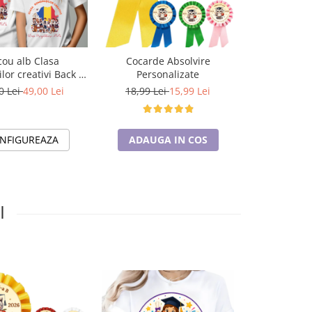
u alb Clasa
Cocarde Absolvire
Tricou pe
or creativi Back to
Personalizate
absolvire cu
ima zi de gradinita
is
0 Lei
49,00 Lei
18,99 Lei
15,99 Lei
59,00 Le
umbac ABS11330
NFIGUREAZA
ADAUGA IN COS
CONFI
I