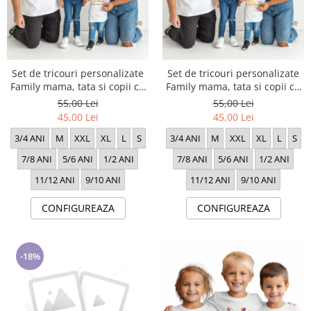
Set de tricouri personalizate
Set de tricouri personalizate
Family mama, tata si copii cu
Family mama, tata si copii cu
tematica de Craciun, Craciun
tematica de Craciun, Craciun
55,00 Lei
55,00 Lei
Fericit 1722
Fericit 1724
45,00 Lei
45,00 Lei
3/4 ANI
M
XXL
XL
L
S
3/4 ANI
M
XXL
XL
L
S
7/8 ANI
5/6 ANI
1/2 ANI
7/8 ANI
5/6 ANI
1/2 ANI
11/12 ANI
9/10 ANI
11/12 ANI
9/10 ANI
CONFIGUREAZA
CONFIGUREAZA
-18%