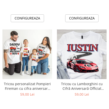
CONFIGUREAZA
CONFIGUREAZA
Tricou personalizat Pompieri
Tricou cu Lamborghini cu
Fireman cu cifra aniversara
Cifră Aniversară Official
ABS1132.55
Lamborghini Fan| Cadou
59,00 Lei
59,00 Lei
Personalizat e-CADOU