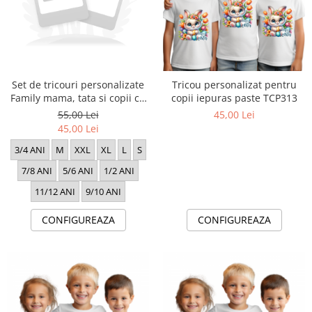
Set de tricouri personalizate
Tricou personalizat pentru
Family mama, tata si copii cu
copii iepuras paste TCP313
tematica de Craciun, PRIMUL
55,00 Lei
45,00 Lei
Craciun impreuna 1334
45,00 Lei
3/4 ANI
M
XXL
XL
L
S
7/8 ANI
5/6 ANI
1/2 ANI
11/12 ANI
9/10 ANI
CONFIGUREAZA
CONFIGUREAZA