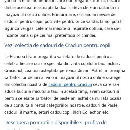
gandit la el in momentul in care i-ai pregatit surpriza, fiecare
dintre acestea te asteapta la doar cateva click-uri distanta in
magazinul nostru online. Prin urmare, oricand ai nevoie de
cadouri pentru copii, potrivite pentru orice varsta, la noi poti fii
sigur ca vei gasi cele mai inedite si inspirate optiuni, care sa-i
incante pana si pe cei mai pretentiosi prichindei.
Vezi colectia de cadouri de Craciun pentru copii
La E-cadou ti-am pregatit o varietate de cadouri pentru a
celebra fiecare ocazie speciala din viata copilului tau. Inclusiv
Craciunul, cea mai asteptata perioada din an. Astfel, in preajma
sarbatorilor de iarna, vino in magazinul nostru online si alege
din colectia noastra de
cadouri pentru Craciun
ceva care sa-i
aduca bucuria micutului tau. In acelasi timp, avem cadouri si
pentru celelalte sarbatori de peste an, astfel ca nu rata ocazia
de a consulta si restul categoriilor noastre: cadouri de Paste,
cadouri 8 martie, seturi cadou copii Kid’s Collection etc.
Descopera promotiile disponibile si profita de