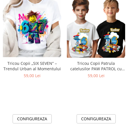
Tricou Copii „SIX SEVEN” –
Tricou Copii Patrula
Trendul Urban al Momentului
catelusilor PAW PATROL cu
Cifră Aniversară | Cadou
59,00 Lei
59,00 Lei
Personalizat e-CADOU - Copie
CONFIGUREAZA
CONFIGUREAZA