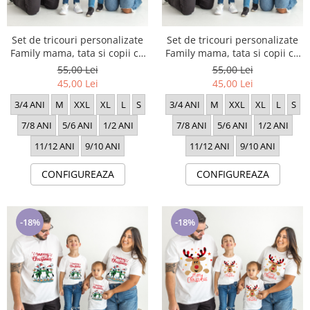
Set de tricouri personalizate
Set de tricouri personalizate
Family mama, tata si copii cu
Family mama, tata si copii cu
tematica de Craciun, Merry
tematica de Craciun, Merry
55,00 Lei
55,00 Lei
Chritsmas 16230
Chritsmas 1634
45,00 Lei
45,00 Lei
3/4 ANI
M
XXL
XL
L
S
3/4 ANI
M
XXL
XL
L
S
7/8 ANI
5/6 ANI
1/2 ANI
7/8 ANI
5/6 ANI
1/2 ANI
11/12 ANI
9/10 ANI
11/12 ANI
9/10 ANI
CONFIGUREAZA
CONFIGUREAZA
-18%
-18%