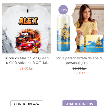
-14%
Tricou cu Masina Mc Queen
Sticla personalizata de apa cu
cu Cifră Aniversară Official|
personaj și nume
Cadou Personalizat e-CADOU
59,00 Lei
69,00 Lei
59,00 Lei
CONFIGUREAZA
ADAUGA IN COS