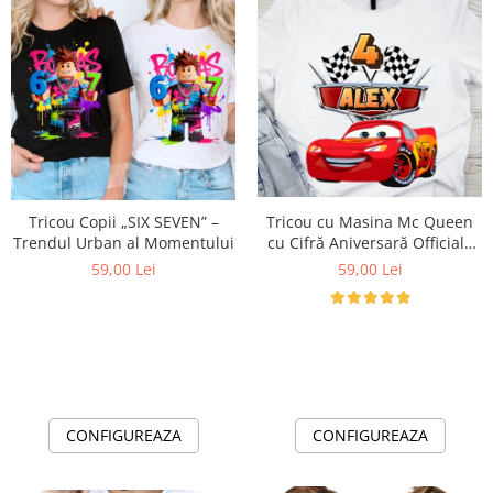
Cadouri pentru Doctori
Cadouri pentru Sfânta Maria
Martisoare
Tricou Copii „SIX SEVEN” –
Tricou cu Masina Mc Queen
Trendul Urban al Momentului
cu Cifră Aniversară Official|
Cadou Personalizat e-CADOU
59,00 Lei
59,00 Lei
CONFIGUREAZA
CONFIGUREAZA