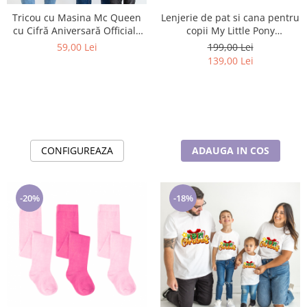
Tricou cu Masina Mc Queen
Lenjerie de pat si cana pentru
cu Cifră Aniversară Official|
copii My Little Pony
Cadou Personalizat e-CADOU
Friendship 140×200 cm, 70×90
59,00 Lei
199,00 Lei
cm, Disney, 100% bumbac
139,00 Lei
CONFIGUREAZA
ADAUGA IN COS
-20%
-18%