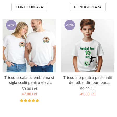
CONFIGUREAZA
CONFIGUREAZA
-20%
-17%
Tricou scoala cu emblema si
Tricou alb pentru pasionatii
sigla scolii pentru elevi
de fotbal din bumbac
ABS10913
ABS21234
59,00 Lei
59,00 Lei
47,00 Lei
49,00 Lei