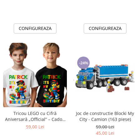
CONFIGUREAZA
CONFIGUREAZA
-24%
Joc de constructie Blocki My
Tricou LEGO cu Cifră
City - Camion (163 piese)
Aniversară „Official” – Cadou
Personalizat pentru Copii | e-
59,00 Lei
59,00 Lei
CADOU
45,00 Lei