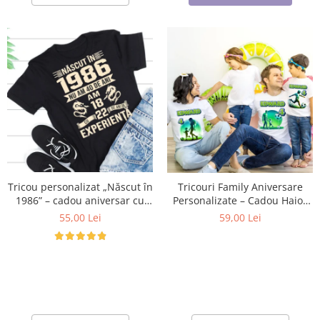
Tricou personalizat „Născut în
Tricouri Family Aniversare
1986” – cadou aniversar cu
Personalizate – Cadou Haios
mesaj amuzant
pentru Copii și Părinți |
55,00 Lei
59,00 Lei
Model Tematic Fotbal