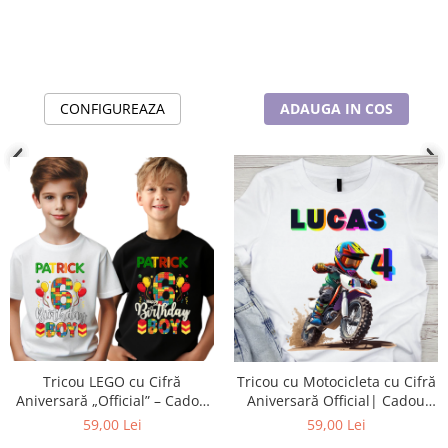
ADAUGA IN COS
CONFIGUREAZA
Tricou LEGO cu Cifră
Tricou cu Motocicleta cu Cifră
Aniversară „Official” – Cadou
Aniversară Official| Cadou
Personalizat pentru Copii | e-
Personalizat e-CADOU
59,00 Lei
59,00 Lei
CADOU