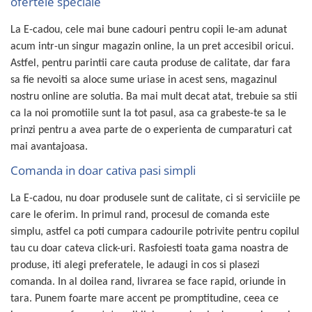
ofertele speciale
La E-cadou, cele mai bune cadouri pentru copii le-am adunat
acum intr-un singur magazin online, la un pret accesibil oricui.
Astfel, pentru parintii care cauta produse de calitate, dar fara
sa fie nevoiti sa aloce sume uriase in acest sens, magazinul
nostru online are solutia. Ba mai mult decat atat, trebuie sa stii
ca la noi promotiile sunt la tot pasul, asa ca grabeste-te sa le
prinzi pentru a avea parte de o experienta de cumparaturi cat
mai avantajoasa.
Comanda in doar cativa pasi simpli
La E-cadou, nu doar produsele sunt de calitate, ci si serviciile pe
care le oferim. In primul rand, procesul de comanda este
simplu, astfel ca poti cumpara cadourile potrivite pentru copilul
tau cu doar cateva click-uri. Rasfoiesti toata gama noastra de
produse, iti alegi preferatele, le adaugi in cos si plasezi
comanda. In al doilea rand, livrarea se face rapid, oriunde in
tara. Punem foarte mare accent pe promptitudine, ceea ce