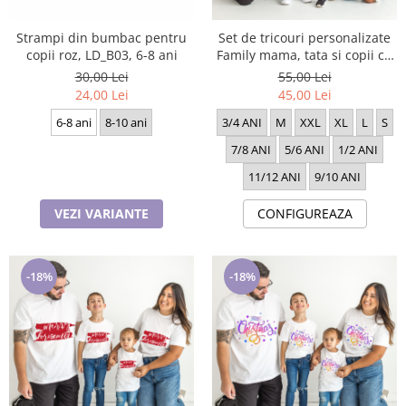
Strampi din bumbac pentru
Set de tricouri personalizate
copii roz, LD_B03, 6-8 ani
Family mama, tata si copii cu
tematica de Craciun, Merry
30,00 Lei
55,00 Lei
Chritsmas 1628
24,00 Lei
45,00 Lei
6-8 ani
8-10 ani
3/4 ANI
M
XXL
XL
L
S
7/8 ANI
5/6 ANI
1/2 ANI
11/12 ANI
9/10 ANI
VEZI VARIANTE
CONFIGUREAZA
-18%
-18%