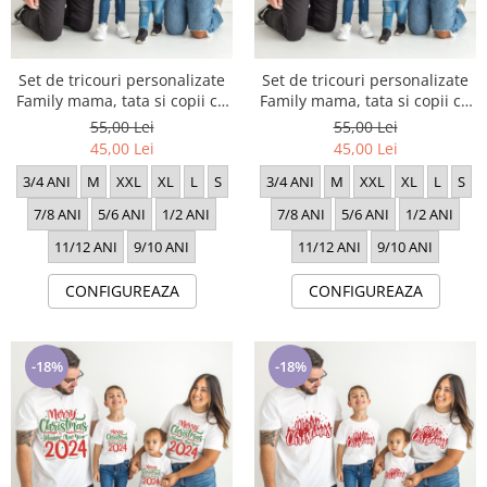
Set de tricouri personalizate
Set de tricouri personalizate
Family mama, tata si copii cu
Family mama, tata si copii cu
tematica de Craciun, Merry
tematica de Craciun, Renul
55,00 Lei
55,00 Lei
Chritsmas 1640
Rudolf 1643
45,00 Lei
45,00 Lei
3/4 ANI
M
XXL
XL
L
S
3/4 ANI
M
XXL
XL
L
S
7/8 ANI
5/6 ANI
1/2 ANI
7/8 ANI
5/6 ANI
1/2 ANI
11/12 ANI
9/10 ANI
11/12 ANI
9/10 ANI
CONFIGUREAZA
CONFIGUREAZA
-18%
-18%