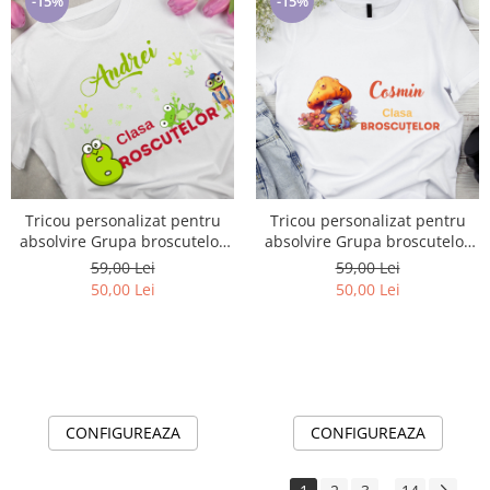
-15%
-15%
Tricou personalizat pentru
Tricou personalizat pentru
absolvire Grupa broscutelor
absolvire Grupa broscutelor
cu text sau poze ABS1022
cu text sau poze ABS1023
59,00 Lei
59,00 Lei
50,00 Lei
50,00 Lei
CONFIGUREAZA
CONFIGUREAZA