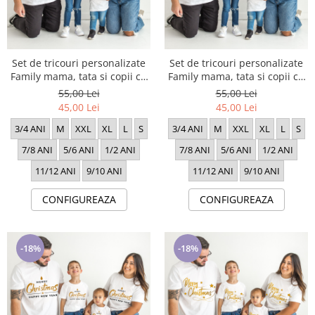
Set de tricouri personalizate
Set de tricouri personalizate
Family mama, tata si copii cu
Family mama, tata si copii cu
tematica de Craciun, Craciun
tematica de Craciun, Craciun
55,00 Lei
55,00 Lei
Fericit 2024
Fericit 1720
45,00 Lei
45,00 Lei
3/4 ANI
M
XXL
XL
L
S
3/4 ANI
M
XXL
XL
L
S
7/8 ANI
5/6 ANI
1/2 ANI
7/8 ANI
5/6 ANI
1/2 ANI
11/12 ANI
9/10 ANI
11/12 ANI
9/10 ANI
CONFIGUREAZA
CONFIGUREAZA
-18%
-18%