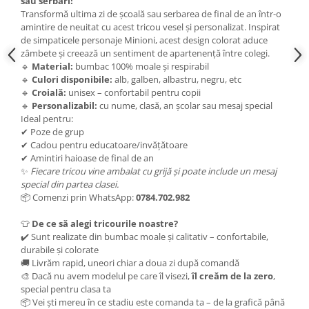
sau serbări!
Transformă ultima zi de școală sau serbarea de final de an într-o
amintire de neuitat cu acest tricou vesel și personalizat. Inspirat
de simpaticele personaje Minioni, acest design colorat aduce
zâmbete și creează un sentiment de apartenență între colegi.
🔹
Material:
bumbac 100% moale și respirabil
🔹
Culori disponibile:
alb, galben, albastru, negru, etc
🔹
Croială:
unisex – confortabil pentru copii
🔹
Personalizabil:
cu nume, clasă, an școlar sau mesaj special
Ideal pentru:
✔ Poze de grup
✔ Cadou pentru educatoare/invățătoare
✔ Amintiri haioase de final de an
✨
Fiecare tricou vine ambalat cu grijă și poate include un mesaj
special din partea clasei.
📦 Comenzi prin WhatsApp:
0784.702.982
👕
De ce să alegi tricourile noastre?
✔️ Sunt realizate din bumbac moale și calitativ – confortabile,
durabile și colorate
🚚 Livrăm rapid, uneori chiar a doua zi după comandă
🎨 Dacă nu avem modelul pe care îl visezi,
îl creăm de la zero
,
special pentru clasa ta
📦 Vei ști mereu în ce stadiu este comanda ta – de la grafică până