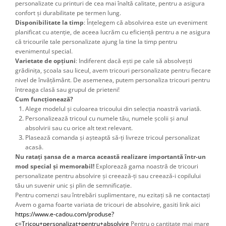
personalizate cu printuri de cea mai înaltă calitate, pentru a asigura
confort și durabilitate pe termen lung.
Disponibilitate la timp
: Înțelegem că absolvirea este un eveniment
planificat cu atenție, de aceea lucrăm cu eficiență pentru a ne asigura
că tricourile tale personalizate ajung la tine la timp pentru
evenimentul special.
Varietate de opțiuni
: Indiferent dacă ești pe cale să absolvești
grădinița, școala sau liceul, avem tricouri personalizate pentru fiecare
nivel de învățământ. De asemenea, putem personaliza tricouri pentru
întreaga clasă sau grupul de prieteni!
Cum funcționează?
Alege modelul și culoarea tricoului din selecția noastră variată.
Personalizează tricoul cu numele tău, numele școlii și anul
absolvirii sau cu orice alt text relevant.
Plasează comanda și așteaptă să-ți livreze tricoul personalizat
acasă.
Nu ratați șansa de a marca această realizare importantă într-un
mod special și memorabil!
Explorează gama noastră de tricouri
personalizate pentru absolvire și creează-ți sau creează-i copilului
tău un suvenir unic și plin de semnificație.
Pentru comenzi sau întrebări suplimentare, nu ezitați să ne contactați
Avem o gama foarte variata de tricouri de absolvire, gasiti link aici 
https://www.e-cadou.com/produse?
c=Tricou+personalizat+pentru+absolvire
 Pentru o cantitate mai mare 