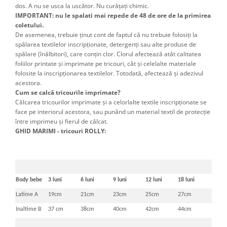
dos. A nu se usca la uscător. Nu curățați chimic.
IMPORTANT: nu le spalati mai repede de 48 de ore de la primirea
coletului.
De asemenea, trebuie ţinut cont de faptul că nu trebuie folosiţi la
spălarea textilelor inscripţionate, detergenţi sau alte produse de
spălare (înălbitori), care conţin clor. Clorul afectează atât calitatea
foliilor printate şi imprimate pe tricouri, cât şi celelalte materiale
folosite la inscripţionarea textilelor. Totodată, afectează şi adezivul
acestora.
Cum se calcă tricourile imprimate?
Călcarea tricourilor imprimate şi a celorlalte textile inscripţionate se
face pe interiorul acestora, sau punând un material textil de protecţie
între imprimeu şi fierul de călcat.
GHID MARIMI - tricouri ROLLY:
Body bebe
3 luni
6 luni
9 luni
12 luni
18 luni
Latime A
19cm
21cm
23cm
25cm
27cm
Inaltime B
37 cm
38cm
40cm
42cm
44cm