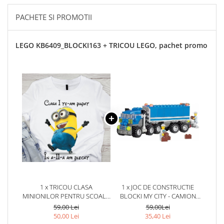
PACHETE SI PROMOTII
LEGO KB6409_BLOCKI163 + TRICOU LEGO, pachet promo
1 x TRICOU CLASA
1 x JOC DE CONSTRUCTIE
MINIONILOR PENTRU SCOALA
BLOCKI MY CITY - CAMION
SAU GRADINITA ABS1068.58
(163 PIESE)
59,00 Lei
59,00Lei
50,00 Lei
35,40 Lei