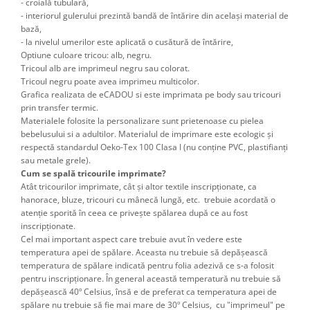
- croială tubulară,
- interiorul gulerului prezintă bandă de întărire din același material de
bază,
- la nivelul umerilor este aplicată o cusătură de întărire,
Optiune culoare tricou: alb, negru.
Tricoul alb are imprimeul negru sau colorat.
Tricoul negru poate avea imprimeu multicolor.
Grafica realizata de eCADOU si este imprimata pe body sau tricouri
prin transfer termic.
Materialele folosite la personalizare sunt prietenoase cu pielea
bebelusului si a adultilor. Materialul de imprimare este ecologic și
respectă standardul Oeko-Tex 100 Clasa I (nu conține PVC, plastifianți
sau metale grele).
Cum se spală tricourile imprimate?
Atât tricourilor imprimate, cât şi altor textile inscripţionate, ca
hanorace, bluze, tricouri cu mânecă lungă, etc. trebuie acordată o
atenţie sporită în ceea ce priveşte spălarea după ce au fost
inscripţionate.
Cel mai important aspect care trebuie avut în vedere este
temperatura apei de spălare. Aceasta nu trebuie să depăşească
temperatura de spălare indicată pentru folia adezivă ce s-a folosit
pentru inscripţionare. În general această temperatură nu trebuie să
depăşească 40º Celsius, însă e de preferat ca temperatura apei de
spălare nu trebuie să fie mai mare de 30º Celsius, cu "imprimeul" pe