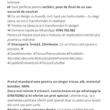
la livrare
📸 Sunt perfecte pentru
serbări, poze de final de an sau
excursii de neuitat
🎒 Cu un design cu busolă, cort, lupă sau harta viselor – tu alegi
tema, iar noi o transformăm în realitate!
💬 Trimite-ne ideea ta și o transformăm în design!
📲 Comenzi rapide pe WhatsApp:
0784.702.982
Pentru că
fiecare clasă are o misiune
, iar
exploratorii merită să o
poarte cu mândrie
.
🌈
Descoperă. Învață. Zâmbește.
Cu un tricou care spune o
poveste. 🌟
#ClasaMinionilor #TricouriPersonalizate #FinalDeAn
#ScoalaCuBucurie #EducatoareDePoveste #eCadou
#CopilărieÎnAventură #TricouriCuSuflet
Pretul standard este pentru un singur tricou alb, material
bumbac 100%.
Daca vrei minim 5 tricouri, contacteaza-ne pe whatsapp la
0784702982 si iti oferim un pret special
( atentie insa, la o
asemenea cantitate oferim pret special doar cu plata unui avans
din cont sau prin card).
Pentru a alege varianta dorita
va rugam sa bifati fiecare