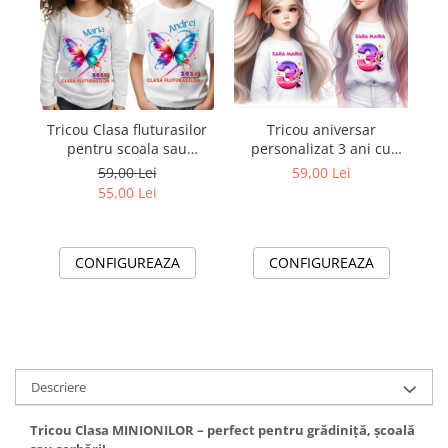
Tricou Clasa fluturasilor
Tricou aniversar
T
pentru scoala sau
personalizat 3 ani cu
gradinita
Minnie Mouse
59,00 Lei
59,00 Lei
TAMM1012.7
55,00 Lei
CONFIGUREAZA
CONFIGUREAZA
Descriere
Tricou Clasa MINIONILOR – perfect pentru grădiniță, școală