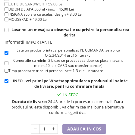
Cadouri pentru Doctori
CUTIE DE SANDWISH + 59,00 Lei
BIDON DE APA 500ml - inox + 45,00 Lei
Cadouri pentru Sfânta Maria
INSIGNA scolara cu acelasi design + 8,00 Lei
Martisoare
MOUSEPAD + 49,00 Lei
Lasa-ne un mesaj sau observatie cu privire la personalizarea
dorita
Informatii IMPORTANTE:
Este un produs printat si personalizat PE COMANDA; se aplica
O.G.34/2014 art.16 litera (c)
Comenzile cu minim 3 bluze se proceseaza doar cu plata in avans
minim 50 lei ( CARD sau transfer bancar)
Timp procesare tricouri personalizate 1-3 zile lucratoare
INFO - vei primi pe Whatsapp simularea produsului inainte
de livrare, pentru confirmare finala
IN STOC
Durata de livrare:
24-48 ore de la procesarea comenzii.. Daca
produsul nu este disponibil, va oferim cea mai buna alternativa
conform alegerii dvs.
ADAUGA IN COS