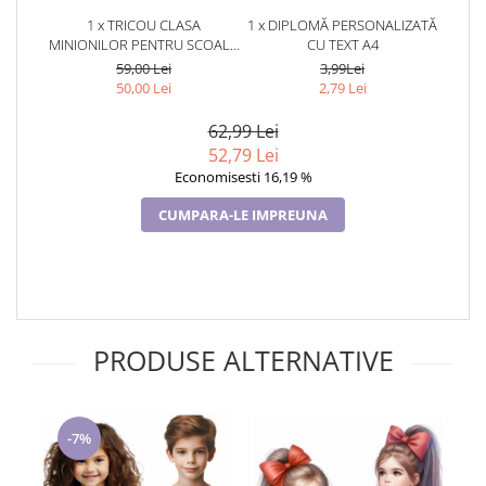
1 x TRICOU CLASA
1 x DIPLOMĂ PERSONALIZATĂ
MINIONILOR PENTRU SCOALA
CU TEXT A4
SAU GRADINITA ABS1068.58
59,00 Lei
3,99Lei
50,00 Lei
2,79 Lei
62,99 Lei
52,79 Lei
Economisesti 16,19 %
CUMPARA-LE IMPREUNA
PRODUSE ALTERNATIVE
-7%