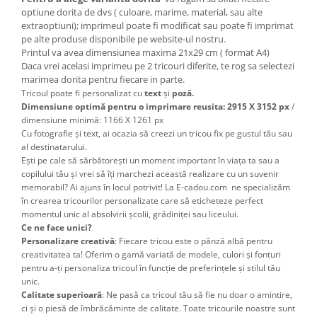
optiune dorita de dvs ( culoare, marime, material, sau alte
extraoptiuni); imprimeul poate fi modificat sau poate fi imprimat
pe alte produse disponibile pe website-ul nostru.
Printul va avea dimensiunea maxima 21x29 cm ( format A4)
Daca vrei acelasi imprimeu pe 2 tricouri diferite, te rog sa selectezi
marimea dorita pentru fiecare in parte.
Tricoul poate fi personalizat cu
text
și
poză.
Dimensiune optimă pentru o imprimare reusita: 2915 X 3152 px
/
dimensiune minimă: 1166 X 1261 px
Cu fotografie și text, ai ocazia să creezi un tricou fix pe gustul tău sau
al destinatarului.
Ești pe cale să sărbătorești un moment important în viața ta sau a
copilului tău și vrei să îți marchezi această realizare cu un suvenir
memorabil? Ai ajuns în locul potrivit! La E-cadou.com ne specializăm
în crearea tricourilor personalizate care să eticheteze perfect
momentul unic al absolvirii școlii, grădiniței sau liceului.
Ce ne face unici?
Personalizare creativă
: Fiecare tricou este o pânză albă pentru
creativitatea ta! Oferim o gamă variată de modele, culori și fonturi
pentru a-ți personaliza tricoul în funcție de preferințele și stilul tău
unic.
Calitate superioară
: Ne pasă ca tricoul tău să fie nu doar o amintire,
ci și o piesă de îmbrăcăminte de calitate. Toate tricourile noastre sunt