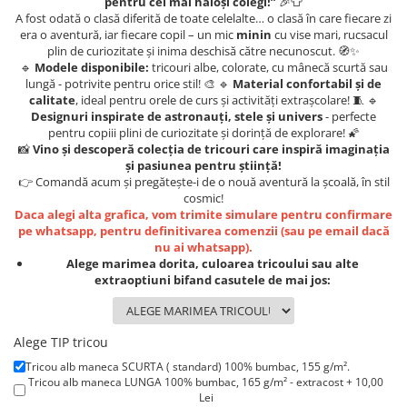
pentru cei mai haioși colegi!”
🎉👕
Lenjerii de pat pentru copii
A fost odată o clasă diferită de toate celelalte… o clasă în care fiecare zi
Cadouri Cuplu
era o aventură, iar fiecare copil – un mic
minin
cu vise mari, rucsacul
plin de curiozitate și inima deschisă către necunoscut. 🧭✨
Fashion
🔹
Modele disponibile:
tricouri albe, colorate, cu mânecă scurtă sau
lungă - potrivite pentru orice stil! 🎨 🔹
Material confortabil și de
Pijamale de CRACIUN
calitate
, ideal pentru orele de curs și activități extrașcolare! 🧵 🔹
Pijamale de dama
Designuri inspirate de astronauți, stele și univers
- perfecte
Pijamale de barbati
pentru copiii plini de curiozitate și dorință de explorare! 🌠
📸
Vino și descoperă colecția de tricouri care inspiră imaginația
Halate si capoate
și pasiunea pentru știință!
Pijamale
👉 Comandă acum și pregătește-i de o nouă aventură la școală, în stil
cosmic!
WINTER Collection
Daca alegi alta grafica, vom trimite simulare pentru confirmare
Halate si pijamale Family
pe whatsapp, pentru definitivarea comenzii (sau pe email dacă
nu ai whatsapp).
Incaltaminte
Alege marimea dorita, culoarea tricoului sau alte
Seturi elegante femei
extraoptiuni bifand casutele de mai jos:
Umbrele
Pijamale de copii
Alege TIP tricou
Pijamale BIG SIZE femei
Tricou alb maneca SCURTA ( standard) 100% bumbac, 155 g/m².
Cadouri ocazii speciale
Tricou alb maneca LUNGA 100% bumbac, 165 g/m² - extracost + 10,00
Tricouri de craciun
Lei