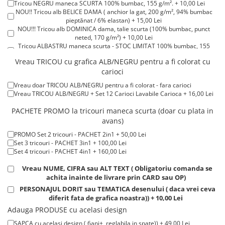
Tricou NEGRU maneca SCURTA 100% bumbac, 155 g/m². + 10,00 Lei
Tricouri de cuplu Valentine's Day
NOU!! Tricou alb BELICE DAMA ( anchior la gat, 200 g/m², 94% bumbac
Valentine's Day
pieptănat / 6% elastan) + 15,00 Lei
NOU!!! Tricou alb DOMINICA dama, talie scurta (100% bumbac, punct
Cadouri pentru Bunici
neted, 170 g/m²) + 10,00 Lei
Cadouri pentru Nasi si Fini
Tricou ALBASTRU maneca scurta - STOC LIMITAT 100% bumbac, 155
g/m². + 15,00 Lei
Cadouri Craciun
Vreau TRICOU cu grafica ALB/NEGRU pentru a fi colorat cu
Tricou ROSU maneca scurta 100% bumbac, 155 g/m². + 15,00 Lei
carioci
Tricou POLO alb maneca SCURTA 200-220 g/m² - marimi COPII + 15,00
Cadouri pentru Mama
Lei
Cadouri pentru profesori sau absolventi
Vreau doar TRICOU ALB/NEGRU pentru a fi colorat - fara carioci
Tricou POLO alb maneca LUNGA 200-220 g/m² marimi COPII + 20,00
Vreau TRICOU ALB/NEGRU + Set 12 Carioci Lavabile Carioca + 16,00 Lei
Lei
Cadouri Back to school
Tricou ROSU maneca LUNGA ( STOC LIMITAT) 100% bumbac, 165 g/m²
PACHETE PROMO la tricouri maneca scurta (doar cu plata in
Cadouri de Paște
- extracost + 20,00 Lei
avans)
Cadouri Traditionale Romanesti
PROMO Set 2 tricouri - PACHET 2in1 + 50,00 Lei
8 Martie
Set 3 tricouri - PACHET 3in1 + 100,00 Lei
Cadouri pentru CUPLU El & Ea
Set 4 tricouri - PACHET 4in1 + 160,00 Lei
Cadouri Iubitori de animale
Vreau NUME, CIFRA sau ALT TEXT ( Obligatoriu comanda se
Cadouri GRAVIDE
achita inainte de livrare prin CARD sau OP)
PERSONAJUL DORIT sau TEMATICA desenului ( daca vrei ceva
Cadouri pentru sportivi
diferit fata de grafica noastra)) + 10,00 Lei
Cadouri Pensionare
Adauga PRODUSE cu acelasi design
Cadouri Colegi, sefi sau angajati
SAPCA cu acelasi design ( 6ani+, reglabila in spate)) + 49,00 Lei