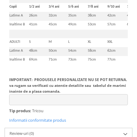
Copii
1/2 ani
3/4 ani
5/6 ani
7/8 ani
9/10 ani
11/12 
Latime A
26cm
32cm
35cm
38cm
42cm
46cm
Inaltime B
41cm
45cm
49cm
53cm
57cm
61cm
ADULTI
S
M
L
XL
XXL
Latime A
48cm
50cm
54cm
58cm
62cm
Inaltime B
69cm
71cm
73cm
75cm
77cm
IMPORTANT: PRODUSELE PERSONALIZATE NU SE POT RETURNA.
va rugam sa verificati cu atentie detaliile sau tabelul de marimi
inainte de a plasa comanda.
Tip produs:
Tricou
Informatii conformitate produs
Review-uri
(0)