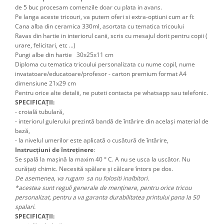
de 5 buc procesam comenzile doar cu plata in avans.
Pe langa aceste tricouri, va putem oferi si extra-optiuni cum ar fi: 
Cana alba din ceramica 330ml, asortata cu tematica tricoului
Ravas din hartie in interiorul canii, scris cu mesajul dorit pentru copii ( 
urare, felicitari, etc ...) 
Pungi albe din hartie 30x25x11 cm
Diploma cu tematica tricoului personalizata cu nume copil, nume 
invatatoare/educatoare/profesor - carton premium format A4 
dimensiune 21x29 cm 
Pentru orice alte detalii, ne puteti contacta pe whatsapp sau telefonic.
SPECIFICAȚII:
- croială tubulară,
- interiorul gulerului prezintă bandă de întărire din același material de
bază,
- la nivelul umerilor este aplicată o cusătură de întărire,
Instrucțiuni de întreținere
:
Se spală la mașină la maxim 40 ° C. A nu se usca la uscător. Nu
curățați chimic. Necesită spălare și călcare întors pe dos.
De asemenea, va rugam sa nu folositi inalbitori.
*acestea sunt reguli generale de menținere, pentru orice tricou
personalizat, pentru a va garanta durabilitatea printului pana la 50
spalari.
SPECIFICAȚII: