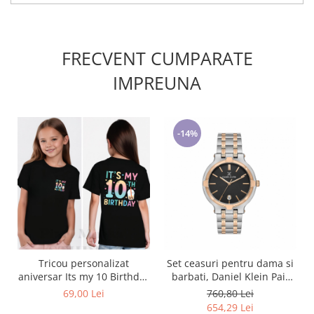
FRECVENT CUMPARATE
IMPREUNA
-14%
Tricou personalizat
Set ceasuri pentru dama si
aniversar Its my 10 Birthday
barbati, Daniel Klein Pair
Logo si print pe spate
DK.1.13908.5
69,00 Lei
760,80 Lei
654,29 Lei