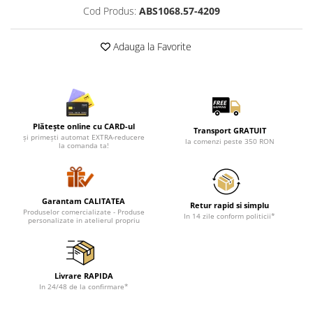
Cod Produs:
ABS1068.57-4209
Adauga la Favorite
Plătește online cu CARD-ul
Transport GRATUIT
și primești automat EXTRA-reducere
la comenzi peste 350 RON
la comanda ta!
Garantam CALITATEA
Retur rapid si simplu
Produselor comercializate - Produse
In 14 zile conform politicii*
personalizate in atelierul propriu
Livrare RAPIDA
In 24/48 de la confirmare*