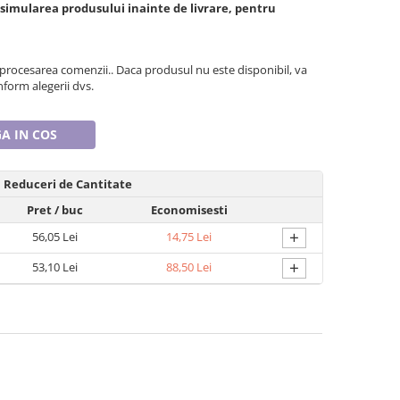
 simularea produsului inainte de livrare, pentru
 procesarea comenzii.. Daca produsul nu este disponibil, va
form alegerii dvs.
A IN COS
Reduceri de Cantitate
Pret
/ buc
Economisesti
+
56,05 Lei
14,75 Lei
+
53,10 Lei
88,50 Lei