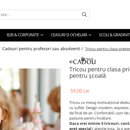
B2B & CORPORATE
CEASURI SI OCHELARI
SCOLI & GRADINIT
/
Cadouri pentru profesori sau absolventi /
Tricou pentru clasa priete
Tricou pentru clasa pri
pentru școală
59,00 Lei
Tricou cu mesaj motivațional dedicat
cu suflet. Design modern, expresiv
de final de an. Confortabil, ușor de p
pasiune pentru învățare.
Daca vrei minim 5 tricouri, cont
pret special
( atentie insa, la o a