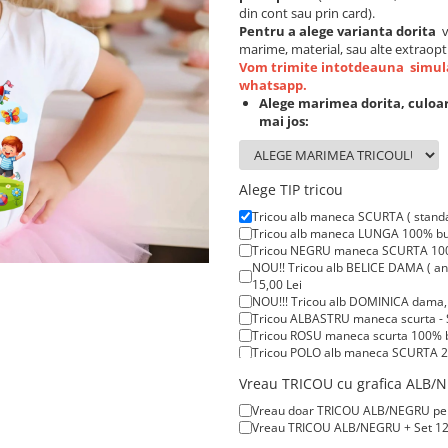
din cont sau prin card).
Pentru a alege varianta dorita
v
marime, material, sau alte extraopt
Vom trimite intotdeauna simula
whatsapp.
Alege marimea dorita, culoar
mai jos:
Alege TIP tricou
Tricou alb maneca SCURTA ( stand
Tricou alb maneca LUNGA 100% bum
Tricou NEGRU maneca SCURTA 100%
NOU!! Tricou alb BELICE DAMA ( anc
15,00 Lei
NOU!!! Tricou alb DOMINICA dama, t
Tricou ALBASTRU maneca scurta - 
Tricou ROSU maneca scurta 100% b
Tricou POLO alb maneca SCURTA 20
Tricou POLO alb maneca LUNGA 200
Vreau TRICOU cu grafica ALB/NE
Tricou ROSU maneca LUNGA ( STOC 
Vreau doar TRICOU ALB/NEGRU pentru
Vreau TRICOU ALB/NEGRU + Set 12 C