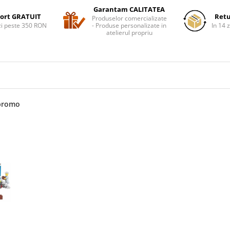
Garantam CALITATEA
ort GRATUIT
Retu
Produselor comercializate
i peste 350 RON
- Produse personalizate in
In 14 z
atelierul propriu
promo