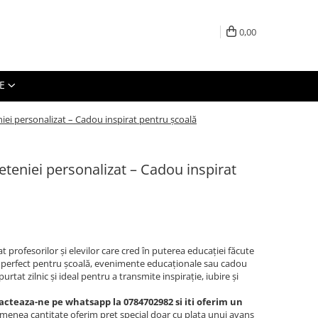
0,00
E
niei personalizat – Cadou inspirat pentru școală
eteniei personalizat – Cadou inspirat
 profesorilor și elevilor care cred în puterea educației făcute
, perfect pentru școală, evenimente educaționale sau cadou
urtat zilnic și ideal pentru a transmite inspirație, iubire și
acteaza-ne pe whatsapp la 0784702982 si iti oferim un
semenea cantitate oferim pret special doar cu plata unui avans