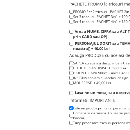
PACHETE PROMO la tricouri man
PROMO Set 2 tricouri - PACHET 2in1
Set 3 tricouri - PACHET 3in1 + 100,
Set 4 tricouri - PACHET 4in1 + 160,
Vreau NUME, CIFRA sau ALT TE
prin CARD sau OP)
PERSONAJUL DORIT sau TEMATIC
noastra)) + 10,00 Lei
Adauga PRODUSE cu acelasi de
SAPCA cu acelasi design ( 6ani+, reg
CUTIE DE SANDWISH + 59,00 Lei
BIDON DE APA 500ml - inox + 45,00
INSIGNA scolara cu acelasi design +
MOUSEPAD + 49,00 Lei
Lasa-ne un mesaj sau observat
Informatii IMPORTANTE:
Este un produs printat si personali
Comenzile cu minim 3 bluze se proc
bancar)
Timp procesare tricouri personaliza