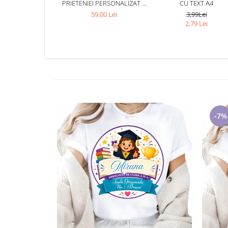
PRIETENIEI PERSONALIZAT –
CU TEXT A4
CADOU INSPIRAT PENTRU
59,00 Lei
3,99Lei
ȘCOALĂ
2,79 Lei
-7%