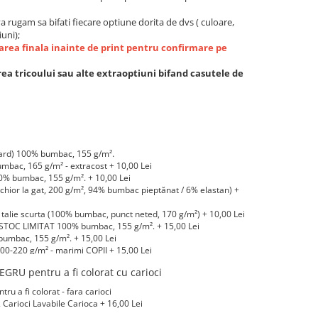
a rugam sa bifati fiecare optiune dorita de dvs ( culoare,
iuni);
rea finala inainte de print pentru confirmare pe
ea tricoului sau alte extraoptiuni bifand casutele de
ard) 100% bumbac, 155 g/m².
bac, 165 g/m² - extracost + 10,00 Lei
 bumbac, 155 g/m². + 10,00 Lei
hior la gat, 200 g/m², 94% bumbac pieptănat / 6% elastan) +
alie scurta (100% bumbac, punct neted, 170 g/m²) + 10,00 Lei
STOC LIMITAT 100% bumbac, 155 g/m². + 15,00 Lei
umbac, 155 g/m². + 15,00 Lei
0-220 g/m² - marimi COPII + 15,00 Lei
-220 g/m² marimi COPII + 20,00 Lei
GRU pentru a fi colorat cu carioci
LIMITAT) 100% bumbac, 165 g/m² - extracost + 20,00 Lei
 a fi colorat - fara carioci
arioci Lavabile Carioca + 16,00 Lei