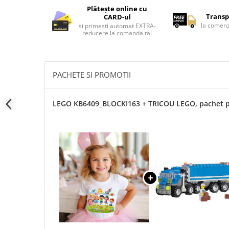
Cadouri pentru Doctori
Plătește online cu
Transp
CARD-ul
Cadouri pentru Sfânta Maria
la comenz
și primești automat EXTRA-
Martisoare
reducere la comanda ta!
PACHETE SI PROMOTII
LEGO KB6409_BLOCKI163 + TRICOU LEGO, pachet 