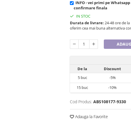
INFO - vei primi pe Whatsapp
confirmare finala
IN STOC
Durata de livrare:
24-48 ore de la
oferim cea mai buna alternativa con
ADAUG
De la
Discount
5
buc
-5%
15
buc
-10%
Cod Produs:
ABS108177-9330
Adauga la Favorite