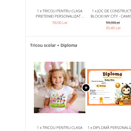
1 x TRICOU PENTRU CLASA
1 x JOC DE CONSTRUCT
PRIETENIEI PERSONALIZAT –
BLOCKI MY CITY - CAM
CADOU INSPIRAT PENTRU
(163 PIESE)
59,00 Lei
59,00Lei
ȘCOALĂ
35,40 Lei
Tricou scolar + Diploma
1 x TRICOU PENTRU CLASA
1 x DIPLOMĂ PERSONALI