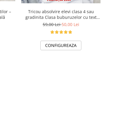
ilor –
Tricou absolvire elevi clasa 4 sau
Tricou abs
ală
gradinita Clasa buburuzelor cu text
gradinita C
sau poze ABS1068
sa
59,00 Lei
50,00 Lei
59
CONFIGUREAZA
C