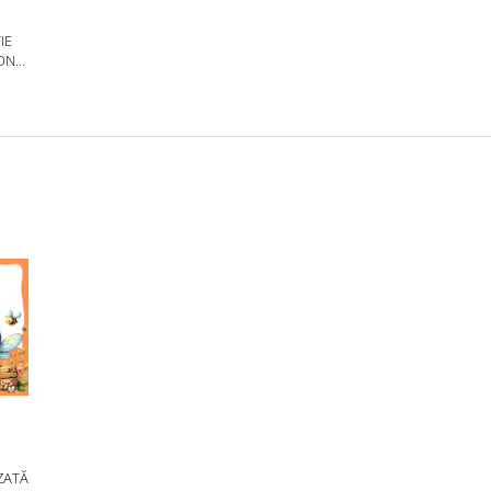
IE
ION
ZATĂ