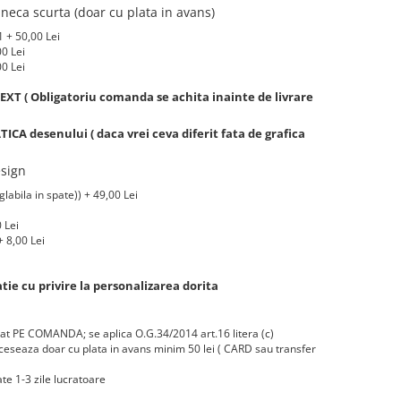
eca scurta (doar cu plata in avans)
 + 50,00 Lei
00 Lei
00 Lei
XT ( Obligatoriu comanda se achita inainte de livrare
A desenului ( daca vrei ceva diferit fata de grafica
sign
labila in spate)) + 49,00 Lei
 Lei
 8,00 Lei
ie cu privire la personalizarea dorita
zat PE COMANDA; se aplica O.G.34/2014 art.16 litera (c)
eseaza doar cu plata in avans minim 50 lei ( CARD sau transfer
te 1-3 zile lucratoare