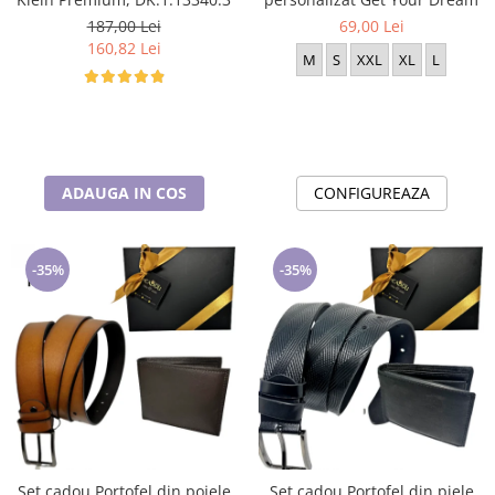
187,00 Lei
69,00 Lei
160,82 Lei
M
S
XXL
XL
L
ADAUGA IN COS
CONFIGUREAZA
-35%
-35%
Set cadou Portofel din poiele
Set cadou Portofel din piele