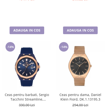
ADAUGA IN COS
ADAUGA IN COS
-14%
-14%
Ceas pentru barbati, Sergio
Ceas pentru dama, Daniel
Tacchini Streamline,
Klein Fiord, DK.1.13195.3
ST.1.10197.4
330,00 Lei
294,00 Lei