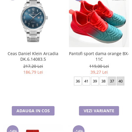
Ceas Daniel Klein Arcadia
Pantofi sport dama orange BX-
DK.6.14083.5
11C
217,20 Lei
119,00 Lei
186,79 Lei
39,27 Lei
36
41
39
38
37
40
ADAUGA IN COS
VEZI VARIANTE
-14%
-14%