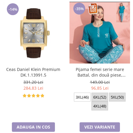
-35%
-14%
Ceas Daniel Klein Premium
Pijama femei serie mare
DK.1.13991.5
Battal, din două piese,
bumbac , Lux PIJ32974
331,20 Lei
149,00 Lei
284,83 Lei
96,85 Lei
3XL(46)
6XL(52)
5XL(50)
4XL(48)
ADAUGA IN COS
VEZI VARIANTE