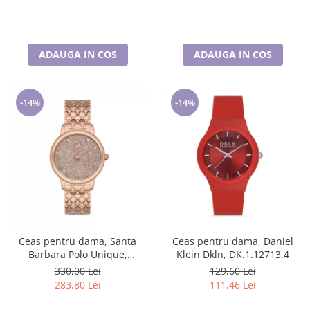
ADAUGA IN COS
ADAUGA IN COS
-14%
-14%
Ceas pentru dama, Santa
Ceas pentru dama, Daniel
Barbara Polo Unique,
Klein Dkln, DK.1.12713.4
SB.1.10127.2
330,00 Lei
129,60 Lei
283,80 Lei
111,46 Lei