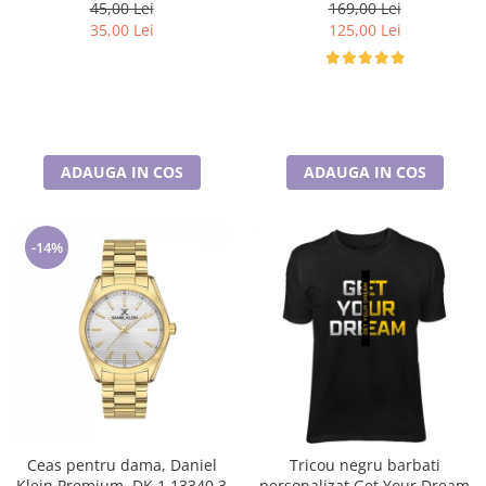
universala, captuseala polar,
45,00 Lei
169,00 Lei
culoare maro Sequoia
35,00 Lei
125,00 Lei
ADAUGA IN COS
ADAUGA IN COS
-14%
Ceas pentru dama, Daniel
Tricou negru barbati
Klein Premium, DK.1.13340.3
personalizat Get Your Dream