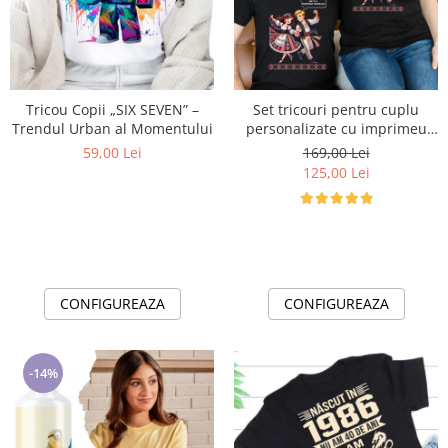
Cadouri pentru Doctori
Cadouri pentru Sfânta Maria
Martisoare
Tricou Copii „SIX SEVEN” –
Set tricouri pentru cuplu
Trendul Urban al Momentului
personalizate cu imprimeu
traditional Mandruta faina
59,00 Lei
169,00 Lei
VD24453
125,00 Lei
CONFIGUREAZA
CONFIGUREAZA
-14%