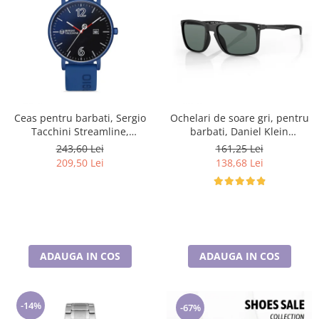
Ceas pentru barbati, Sergio
Ochelari de soare gri, pentru
Tacchini Streamline,
barbati, Daniel Klein
ST.1.10116.2
Sunglasses, DK3250-2
243,60 Lei
161,25 Lei
209,50 Lei
138,68 Lei
ADAUGA IN COS
ADAUGA IN COS
-14%
-67%