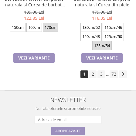
naturala si Curea de barbati
naturala si Curea din piele
neagra, serie mare battal,
ecologica A-2316-4N, latime
189,00 Lei
179,00 Lei
A702-4.M_1123
curea 3.5cm, e-CADOU
122,85 Lei
116,35 Lei
150cm
160cm
170cm
130cm/52
115cm/46
120cm/48
125cm/50
135m/54
VEZI VARIANTE
VEZI VARIANTE
1
2
3
72
...
NEWSLETTER
Nu rata ofertele si promotiile noastre