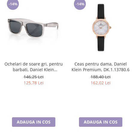
-14%
-14%
Ochelari de soare gri, pentru
Ceas pentru dama, Daniel
barbati, Daniel Klein
Klein Premium, DK.1.13780.6
Sunglasses, DK3254-3
146,25 Lei
188,40 Lei
125,78 Lei
162,02 Lei
ADAUGA IN COS
ADAUGA IN COS