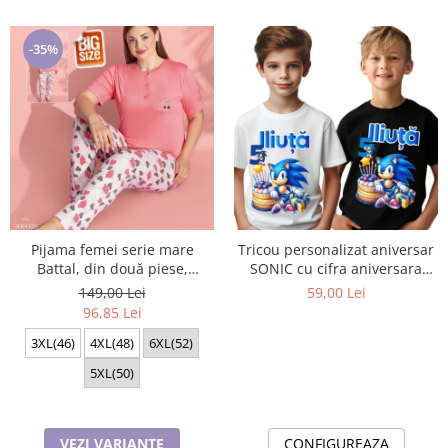
-35%
Pijama femei serie mare
Tricou personalizat aniversar
Battal, din două piese,
SONIC cu cifra aniversara
bumbac , Lux PIJ300025
TAS101
149,00 Lei
59,00 Lei
96,85 Lei
3XL(46)
4XL(48)
6XL(52)
5XL(50)
VEZI VARIANTE
CONFIGUREAZA