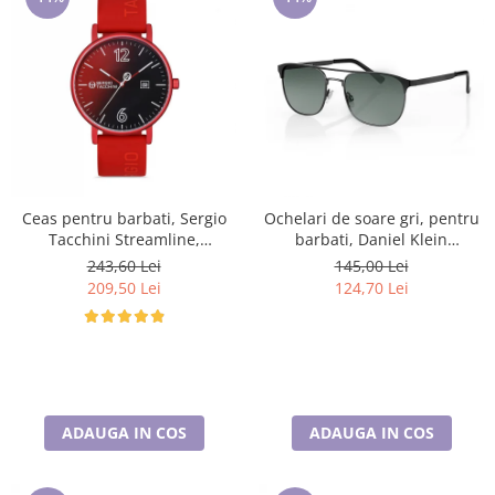
Ceas pentru barbati, Sergio
Ochelari de soare gri, pentru
Tacchini Streamline,
barbati, Daniel Klein
ST.1.10116.1
Sunglasses, DK3264-2
243,60 Lei
145,00 Lei
209,50 Lei
124,70 Lei
ADAUGA IN COS
ADAUGA IN COS