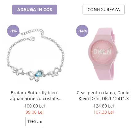
ADAUGA IN COS
CONFIGUREAZA
-1%
-14%
Bratara Butterffly bleo-
Ceas pentru dama, Daniel
aquamarine cu cristale,
Klein Dkln, DK.1.12411.3
placata cu aur 18K
100,00 Lei
124,80 Lei
99,00 Lei
107,33 Lei
17+5 cm