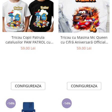
Tricou Copii Patrula
Tricou cu Masina Mc Queen
catelusilor PAW PATROL cu
cu Cifră Aniversară Official|
Cifră Aniversară | Cadou
Cadou Personalizat e-CADOU
59,00 Lei
59,00 Lei
Personalizat e-CADOU - Copie
CONFIGUREAZA
CONFIGUREAZA
-14%
-14%