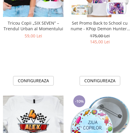
Lenjerii de pat pentru copii
Cadouri Cuplu
Fashion
Tricou Copii „SIX SEVEN” –
Set Promo Back to School cu
Pijamale de CRACIUN
Trendul Urban al Momentului
nume - KPop Demon Hunters
- Purple Tricou + Cutie +
Pijamale de dama
59,00 Lei
175,00 Lei
Bidon Personalizat pentru
145,00 Lei
Pijamale de barbati
copilul tău
Halate si capoate
Pijamale
WINTER Collection
Halate si pijamale Family
CONFIGUREAZA
CONFIGUREAZA
Incaltaminte
Seturi elegante femei
Umbrele
-10%
Pijamale de copii
Pijamale BIG SIZE femei
Cadouri ocazii speciale
Tricouri de craciun