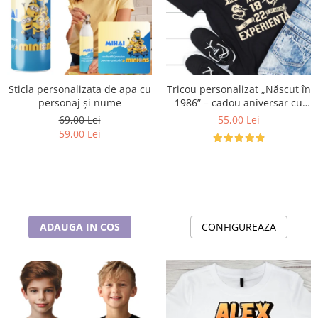
Tricou personalizat „Născut în
Sticla personalizata de apa cu
1986” – cadou aniversar cu
personaj și nume
mesaj amuzant
55,00 Lei
69,00 Lei
59,00 Lei
CONFIGUREAZA
ADAUGA IN COS