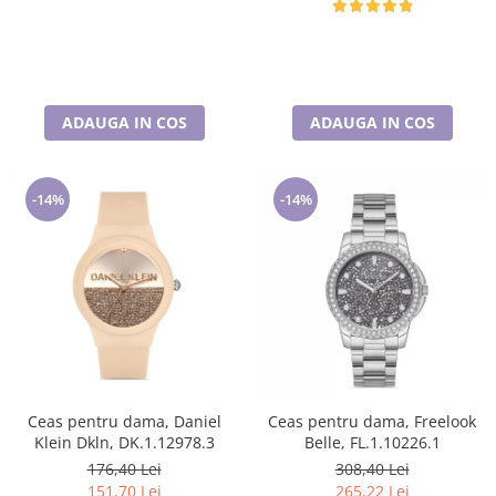
ADAUGA IN COS
ADAUGA IN COS
-14%
-14%
Ceas pentru dama, Daniel
Ceas pentru dama, Freelook
Klein Dkln, DK.1.12978.3
Belle, FL.1.10226.1
176,40 Lei
308,40 Lei
151,70 Lei
265,22 Lei