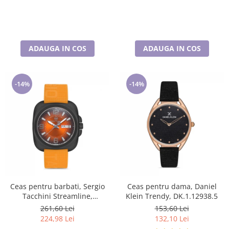
ADAUGA IN COS
ADAUGA IN COS
-14%
-14%
Ceas pentru barbati, Sergio
Ceas pentru dama, Daniel
Tacchini Streamline,
Klein Trendy, DK.1.12938.5
ST.1.10092.3
261,60 Lei
153,60 Lei
224,98 Lei
132,10 Lei