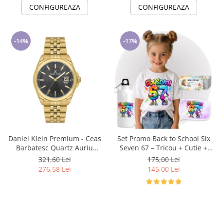
CONFIGUREAZA
CONFIGUREAZA
-14%
-17%
Daniel Klein Premium - Ceas
Set Promo Back to School Six
Barbatesc Quartz Auriu
Seven 67 – Tricou + Cutie +
DK.6.14205-4
Bidon Personalizat pentru
321,60 Lei
175,00 Lei
copilul tău
276,58 Lei
145,00 Lei