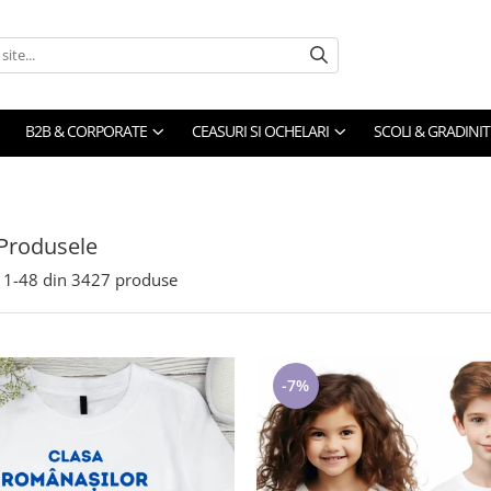
B2B & CORPORATE
CEASURI SI OCHELARI
SCOLI & GRADINIT
Produsele
1-
48
din
3427
produse
-7%