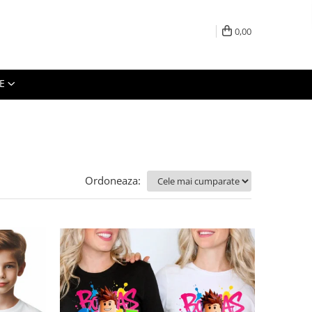
0,00
E
Ordoneaza: