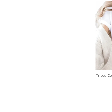
Tricouri de cuplu Valentine's Day
Valentine's Day
Cadouri pentru Bunici
Cadouri pentru Nasi si Fini
Cadouri Craciun
Cadouri pentru Mama
Cadouri pentru profesori sau absolventi
Cadouri Back to school
Cadouri de Paște
Cadouri Traditionale Romanesti
8 Martie
Cadouri pentru CUPLU El & Ea
Tricou Co
Cadouri Iubitori de animale
Cadouri GRAVIDE
Cadouri pentru sportivi
Cadouri Pensionare
Cadouri Colegi, sefi sau angajati