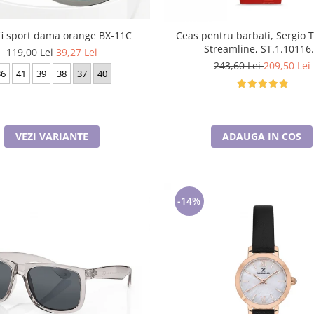
fi sport dama orange BX-11C
Ceas pentru barbati, Sergio 
Streamline, ST.1.10116
119,00 Lei
39,27 Lei
243,60 Lei
209,50 Lei
36
41
39
38
37
40
VEZI VARIANTE
ADAUGA IN COS
-14%