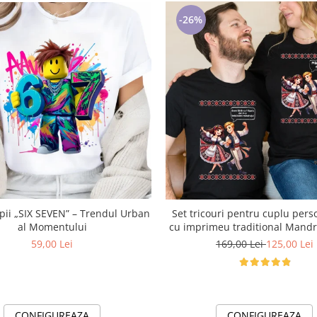
-26%
pii „SIX SEVEN” – Trendul Urban
Set tricouri pentru cuplu pers
al Momentului
cu imprimeu traditional Mandruta faina
VD24453
59,00 Lei
169,00 Lei
125,00 Lei
CONFIGUREAZA
CONFIGUREAZA