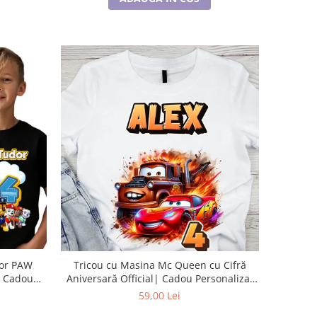
lor PAW
Tricou cu Masina Mc Queen cu Cifră
| Cadou
Aniversară Official| Cadou Personalizat
opie
e-CADOU
59,00 Lei