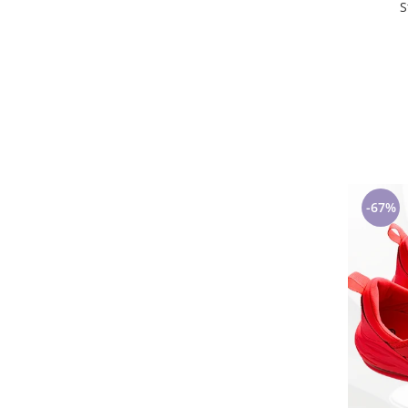
S
-67%