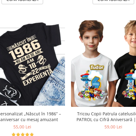
personalizat „Născut în 1986” –
Tricou Copii Patrula catelusi
 aniversar cu mesaj amuzant
PATROL cu Cifră Aniversară 
Personalizat e-CADOU - C
55,00 Lei
59,00 Lei