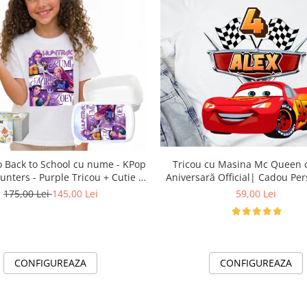
Tricou cu Masina Mc Queen cu Cifră
 Back to School cu nume - KPop
Aniversară Official| Cadou Per
nters - Purple Tricou + Cutie +
e-CADOU
ersonalizat pentru copilul tău
59,00 Lei
175,00 Lei
145,00 Lei
CONFIGUREAZA
CONFIGUREAZA