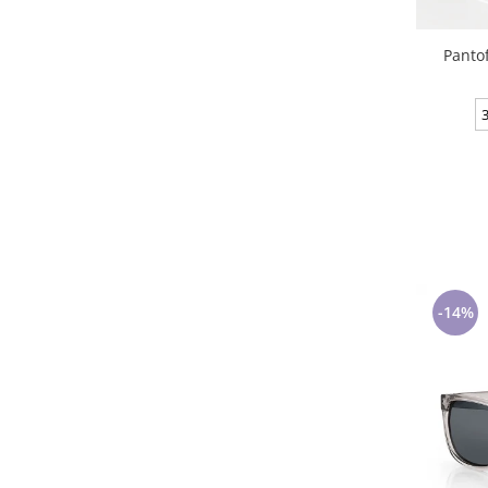
Panto
-14%