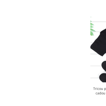
Cadouri pentru Doctori
Cadouri pentru Sfânta Maria
Martisoare
Tricou 
cadou