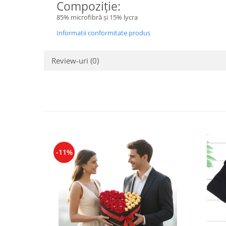
Compoziție:
Cadouri pentru Doctori
Cadouri pentru Sfânta Maria
85% microfibră și 15% lycra
Martisoare
Informatii conformitate produs
Review-uri
(0)
-11%