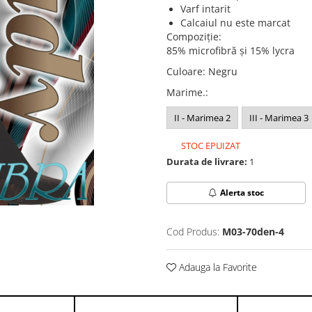
Varf intarit
Calcaiul nu este marcat
Compoziție:
85% microfibră și 15% lycra
Culoare
:
Negru
Marime.
:
II - Marimea 2
III - Marimea 3
STOC EPUIZAT
Durata de livrare:
1
Alerta stoc
Cod Produs:
M03-70den-4
Adauga la Favorite