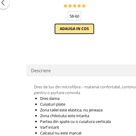
CULOARE BLEOMARIN
Tricouri de cuplu Valentine's Day
Valentine's Day
58-60
Cadouri pentru Bunici
Cadouri pentru Nasi si Fini
ADAUGA IN COS
Cadouri Craciun
Cadouri pentru Mama
Cadouri pentru profesori sau absolventi
Cadouri Back to school
Cadouri de Paște
Descriere
Cadouri Traditionale Romanesti
8 Martie
Dres de lux din microfibra: - material confortabil, continut
Cadouri pentru CUPLU El & Ea
pentru o purtare comoda
Dres dama
Cadouri Iubitori de animale
Cusaturi plate
Cadouri GRAVIDE
Zona taliei este elastica, nu jeneaza
Cadouri pentru sportivi
Zona chilotului este intarita
Partea din spate cu o cusatura verticala
Cadouri Pensionare
Varf intarit
Cadouri Colegi, sefi sau angajati
Calcaiul nu este marcat