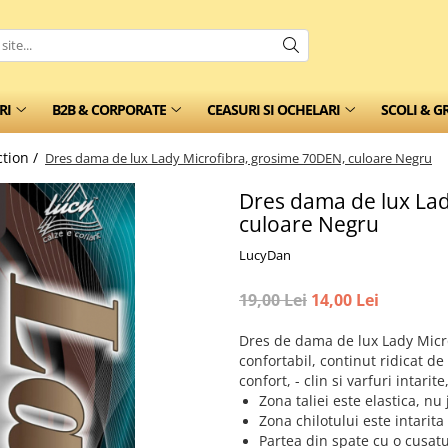
RI
B2B & CORPORATE
CEASURI SI OCHELARI
SCOLI & G
tion /
Dres dama de lux Lady Microfibra, grosime 70DEN, culoare Negru
Dres dama de lux Lad
culoare Negru
LucyDan
19,00 Lei
14,00 Lei
Dres de dama de lux Lady Micro
confortabil, continut ridicat de
confort, - clin si varfuri intar
Zona taliei este elastica, nu
Zona chilotului este intarita
Partea din spate cu o cusatu