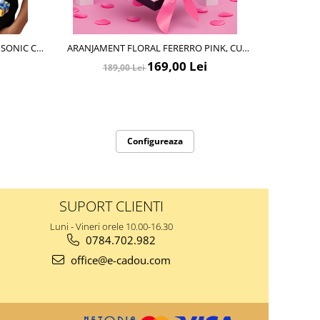
 SONIC CU
ARANJAMENT FLORAL FERERRO PINK, CU
TRICOU PER
1
TRANDAFIRI DIN SAPUN
UNL
169,00 Lei
189,00 Lei
Configureaza
SUPORT CLIENTI
Luni - Vineri orele 10.00-16.30
0784.702.982
office@e-cadou.com