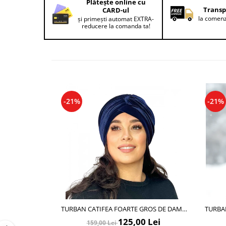
Plătește online cu
Lenjerii de pat pentru copii
Transp
CARD-ul
Cadouri Cuplu
la comenz
și primești automat EXTRA-
reducere la comanda ta!
Fashion
Pijamale de CRACIUN
Pijamale de dama
Pijamale de barbati
Halate si capoate
Pijamale
-21%
-21%
WINTER Collection
Halate si pijamale Family
Incaltaminte
Seturi elegante femei
Umbrele
Pijamale de copii
Pijamale BIG SIZE femei
Cadouri ocazii speciale
TURBAN CATIFEA FOARTE GROS DE DAMA
TURBA
KATY MARIME 58-60, CAPTUSEALA POLAR,
KATY M
Tricouri de craciun
125,00 Lei
159,00 Lei