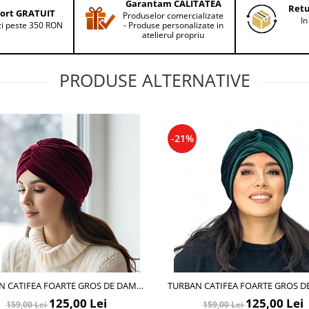
Garantam CALITATEA
Retu
ort GRATUIT
Produselor comercializate
In
i peste 350 RON
- Produse personalizate in
atelierul propriu
PRODUSE ALTERNATIVE
-21%
N CATIFEA FOARTE GROS DE DAMA
TURBAN CATIFEA FOARTE GROS D
ARIME 58-60, CAPTUSEALA POLAR,
KATY MARIME 58-60, CAPTUSEALA
125,00 Lei
125,00 Lei
159,00 Lei
159,00 Lei