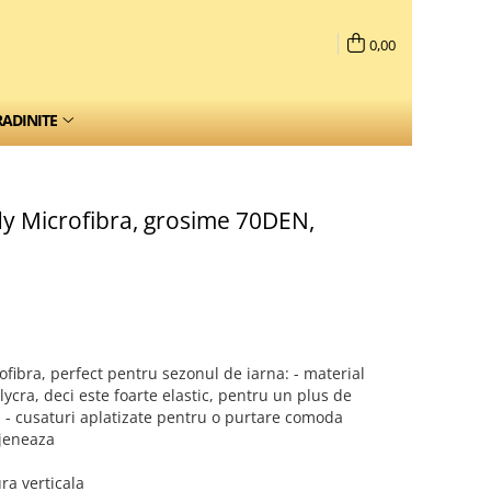
0,00
RADINITE
y Microfibra, grosime 70DEN,
fibra, perfect pentru sezonul de iarna: - material
 lycra, deci este foarte elastic, pentru un plus de
ite, - cusaturi aplatizate pentru o purtare comoda
 jeneaza
ra verticala