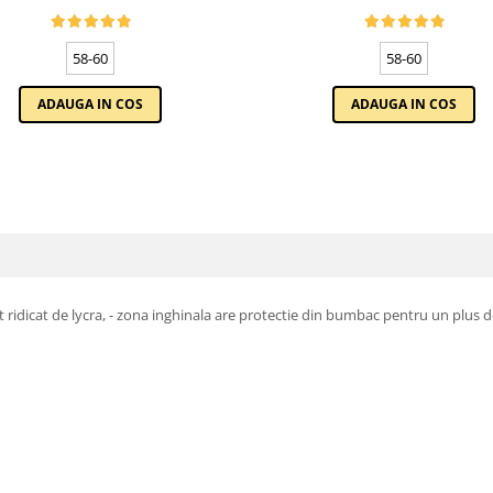
CULOARE WINE
CULOARE VERDE EMERALD
58-60
58-60
ADAUGA IN COS
ADAUGA IN COS
 ridicat de lycra, - zona inghinala are protectie din bumbac pentru un plus de co