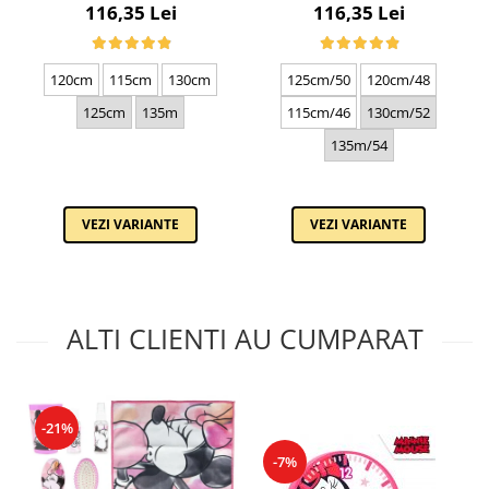
NEAGRA C130N-1881.4
CUREA DE BARBATI, NEGRU
116,35 Lei
116,35 Lei
2210-4
125cm/50
120cm/48
120cm
115cm
130cm
115cm/46
130cm/52
125cm
135m
135m/54
VEZI VARIANTE
VEZI VARIANTE
ALTI CLIENTI AU CUMPARAT
-21%
-7%