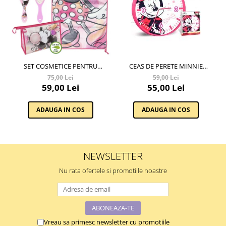
SET COSMETICE PENTRU
CEAS DE PERETE MINNIE
CALATORIE, MINNIE MOUSE,
MOUSE, MULTICOLOR
75,00 Lei
59,00 Lei
DISNEY
59,00 Lei
55,00 Lei
ADAUGA IN COS
ADAUGA IN COS
NEWSLETTER
Nu rata ofertele si promotiile noastre
Vreau sa primesc newsletter cu promotiile