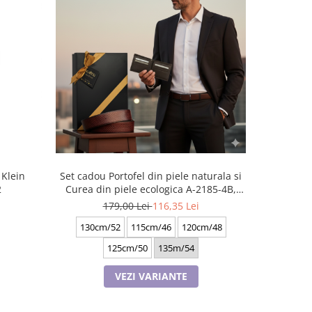
 Klein
Set cadou Portofel din piele naturala si
Set cadou P
2
Curea din piele ecologica A-2185-4B,
Curea de
latime curea 3.5cm, e-CADOU
b
179,00 Lei
116,35 Lei
1
130cm/52
115cm/46
120cm/48
1
125cm/50
135m/54
VEZI VARIANTE