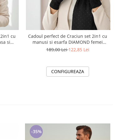
 2in1 cu
Cadoul perfect de Craciun set 2in1 cu
Diplome Ș
sa si
manusi si esarfa DIAMOND femei
Absolve
D50314 negru
189,00 Lei
122,85 Lei
CONFIGUREAZA
-35%
-35%