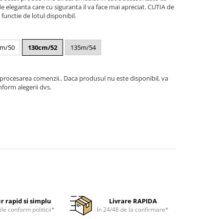
e eleganta care cu siguranta il va face mai apreciat. CUTIA de
functie de lotul disponibil.
cm/50
130cm/52
135m/54
 procesarea comenzii.. Daca produsul nu este disponibil, va
form alegerii dvs.
r rapid si simplu
Livrare RAPIDA
ile conform politicii*
In 24/48 de la confirmare*