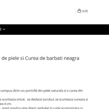
0,00
E
de piele si Curea de barbati neagra
 compus dintr-un portofel din piele naturala si o curea din
e scurteaza oricat, se desface surubul, se scurteaza cureaza si
rea 4 cm.
t, acest produs vine direct ambalat in cutie accesorizata cu