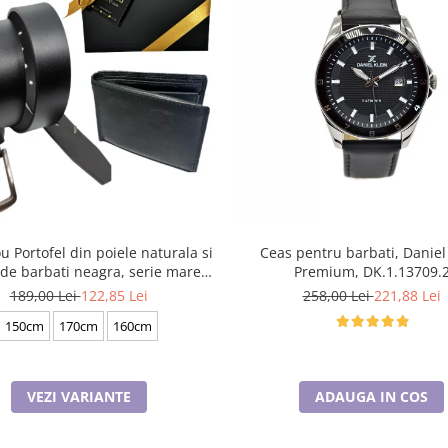
u Portofel din poiele naturala si
Ceas pentru barbati, Daniel
de barbati neagra, serie mare
Premium, DK.1.13709.
battal, A702-4.N_1379
189,00 Lei
122,85 Lei
258,00 Lei
221,88 Lei
150cm
170cm
160cm
VEZI VARIANTE
ADAUGA IN COS