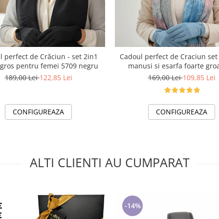
Cadoul perfect de Craciun set
 perfect de Crăciun - set 2in1
manusi si esarfa foarte groa
foarte gros pentru femei 5709 negru
calduroasa 2523.07.06
169,00 Lei
109,85 Lei
189,00 Lei
122,85 Lei
CONFIGUREAZA
CONFIGUREAZA
ALTI CLIENTI AU CUMPARAT
-14%