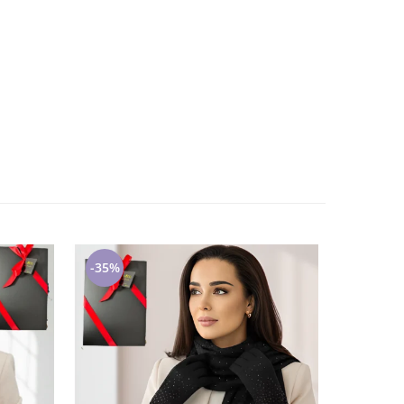
-35%
-34%