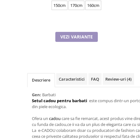
Tricouri de cuplu Valentine's Day
150cm
170cm
160cm
Valentine's Day
Cadouri pentru Bunici
Cadouri pentru Nasi si Fini
VEZI VARIANTE
Cadouri Craciun
Cadouri pentru Mama
Cadouri pentru profesori sau absolventi
Cadouri Back to school
Cadouri de Paște
Cadouri Traditionale Romanesti
Caracteristici
FAQ
Review-uri
(4)
Descriere
8 Martie
Cadouri pentru CUPLU El & Ea
Gen:
Barbati
Setul cadou pentru barbati
este compus dintr-un portof
Cadouri Iubitori de animale
din piele ecologica.
Cadouri GRAVIDE
Cadouri pentru sportivi
Ofera un
cadou
care sa fie remarcat, acest produs vine dir
cu funda de cadou,ce ii va da un plus de eleganta care cu si
Cadouri Pensionare
La e-CADOU colaboram doar cu producatori de fashion care 
Cadouri Colegi, sefi sau angajati
ceea ce priveste calitatea produselor si respectul fata de cl