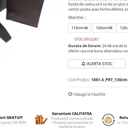
funda de cadou,ce ii va da un plus d
carton poate avea forma diferita, in 
Marime.
:
115cm/46
120cm/48
125
STOC EPUIZAT
Durata de livrare:
24-48 ore de la
oferim cea mai buna alternativa con
ALERTA STOC
Cod Produs:
1881.4_PRT_130cm
Adauga la Favorite
Garantam CALITATEA
ort GRATUIT
Retu
Produselor comercializate
i peste 350 RON
- Produse personalizate in
In 14 z
atelierul propriu