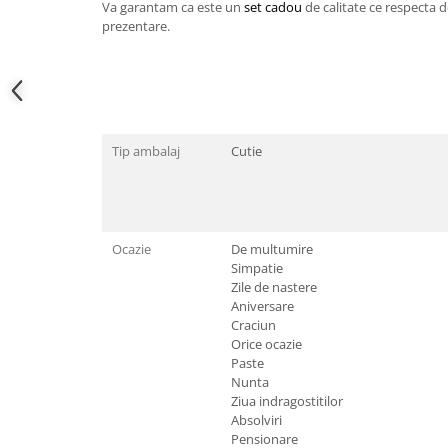
Va garantam ca este un
set cadou
de calitate ce respecta d
Cadouri pentru Doctori
prezentare.
Cadouri pentru Sfânta Maria
Martisoare
Tip ambalaj
Cutie
Ocazie
De multumire
Simpatie
Zile de nastere
Aniversare
Craciun
Orice ocazie
Paste
Nunta
Ziua indragostitilor
Absolviri
Pensionare