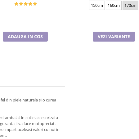
150cm
160cm
170cm
ADAUGA IN COS
VEZI VARIANTE
el din piele naturala si o curea
ect ambalat in cutie accesorizata
guranta il va face mai apreciat.
impart aceleasi valori cu noi in
ient.