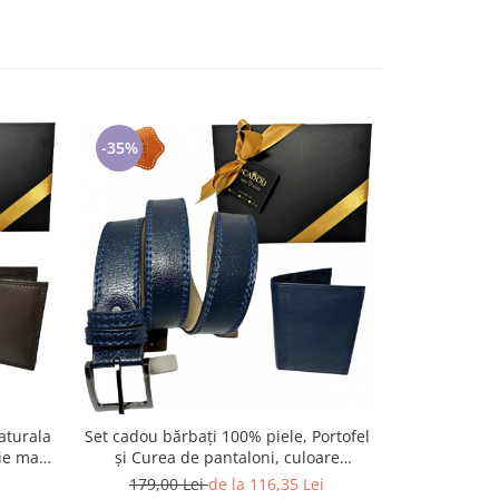
-35%
-35%
aturala
Set cadou bărbați 100% piele, Portofel
Set cadou P
rie mare
și Curea de pantaloni, culoare
ecologica b
bleomarin cu striatii, F-2106-4
latime 
179,00 Lei
de la 116,35 Lei
189,