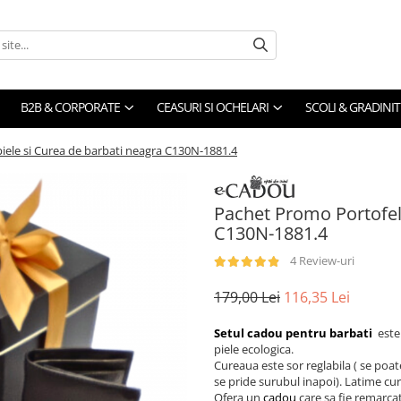
B2B & CORPORATE
CEASURI SI OCHELARI
SCOLI & GRADINIT
iele si Curea de barbati neagra C130N-1881.4
Pachet Promo Portofel 
C130N-1881.4
4 Review-uri
179,00 Lei
116,35 Lei
Setul cadou pentru barbati
este
piele ecologica.
Cureaua este sor reglabila ( se poat
se pride surubul inapoi). Latime cu
Ofera un
cadou
care sa fie remarca