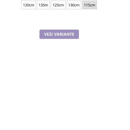
120cm
135m
125cm
130cm
115cm
125
VEZI VARIANTE
V