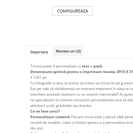
CONFIGUREAZA
Review-uri
(0)
Descriere
Tricoul poate fi personalizat cu
text
și
poză.
Dimensiune optimă pentru o imprimare reusita: 2915 X 3
X 1261 px
Cu fotografie și text, ai ocazia să creezi un tricou fix pe gustul 
Ești pe cale să sărbătorești un moment important în viața ta sau 
marchezi această realizare cu un suvenir memorabil? Ai ajuns 
ne specializăm în crearea tricourilor personalizate care să et
absolvirii școlii, grădiniței sau liceului.
Ce ne face unici?
Personalizare creativă
: Fiecare tricou este o pânză albă pent
variată de modele, culori și fonturi pentru a-ți personaliza tricou
tău unic.