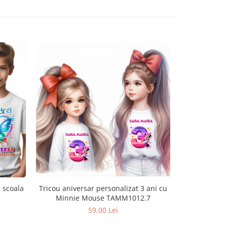
u scoala
Tricou aniversar personalizat 3 ani cu
Tricou cu
Minnie Mouse TAMM1012.7
Aniversară O
Cadou P
59,00 Lei