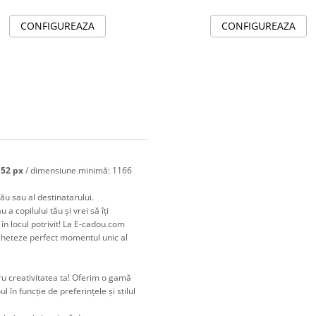
CONFIGUREAZA
CONFIGUREAZA
152 px
/ dimensiune minimă: 1166
tău sau al destinatarului.
a copilului tău și vrei să îți
în locul potrivit! La E-cadou.com
icheteze perfect momentul unic al
ru creativitatea ta! Oferim o gamă
l în funcție de preferințele și stilul