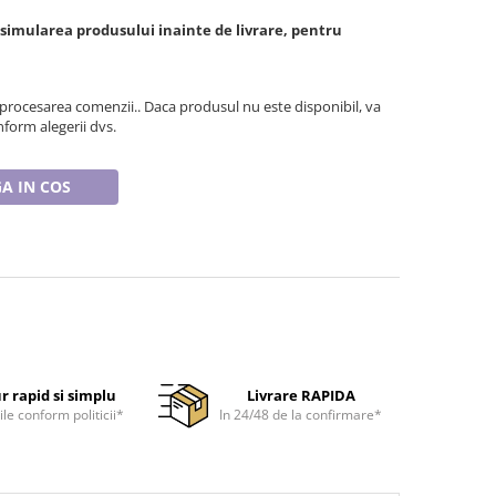
 simularea produsului inainte de livrare, pentru
 procesarea comenzii.. Daca produsul nu este disponibil, va
form alegerii dvs.
A IN COS
r rapid si simplu
Livrare RAPIDA
ile conform politicii*
In 24/48 de la confirmare*