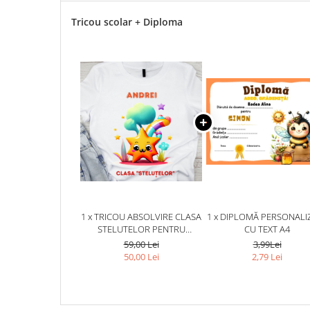
Tricou scolar + Diploma
1 x TRICOU ABSOLVIRE CLASA
1 x DIPLOMĂ PERSONALI
STELUTELOR PENTRU
CU TEXT A4
EDUCATOARE, ELEVI CLASA 4
59,00 Lei
3,99Lei
SAU GRADINITA ABS10891
50,00 Lei
2,79 Lei