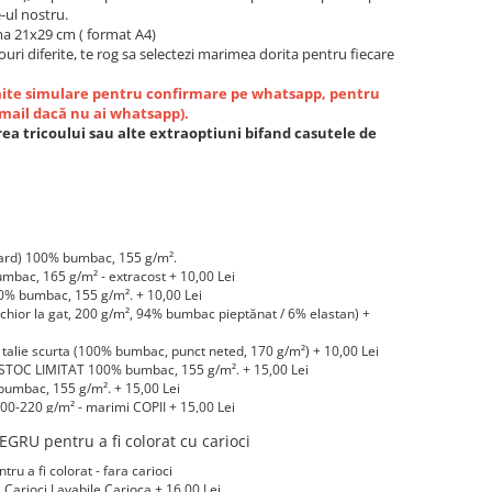
-ul nostru.
a 21x29 cm ( format A4)
ouri diferite, te rog sa selectezi marimea dorita pentru fiecare
imite simulare pentru confirmare pe whatsapp, pentru
email dacă nu ai whatsapp).
ea tricoului sau alte extraoptiuni bifand casutele de
ard) 100% bumbac, 155 g/m².
bac, 165 g/m² - extracost + 10,00 Lei
 bumbac, 155 g/m². + 10,00 Lei
hior la gat, 200 g/m², 94% bumbac pieptănat / 6% elastan) +
alie scurta (100% bumbac, punct neted, 170 g/m²) + 10,00 Lei
STOC LIMITAT 100% bumbac, 155 g/m². + 15,00 Lei
umbac, 155 g/m². + 15,00 Lei
0-220 g/m² - marimi COPII + 15,00 Lei
-220 g/m² marimi COPII + 20,00 Lei
GRU pentru a fi colorat cu carioci
LIMITAT) 100% bumbac, 165 g/m² - extracost + 20,00 Lei
 a fi colorat - fara carioci
arioci Lavabile Carioca + 16,00 Lei