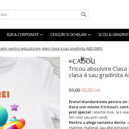
B2B & CORPORATE
CEASURI SI OCHELARI
SCOLI & GRADINIT
utelor pentru educatoare, elevi clasa 4 sau gradinita ABS10891
Tricou absolvire Clasa 
clasa 4 sau gradinita 
59,00
50,00 Lei
Pretul standard este pentru un 
Daca vrei minim 5 tricouri, cont
pret special
( atentie insa, la o a
din cont sau prin card).
Pentru a alege varianta dorita
v
marime, material, sau alte extraopt