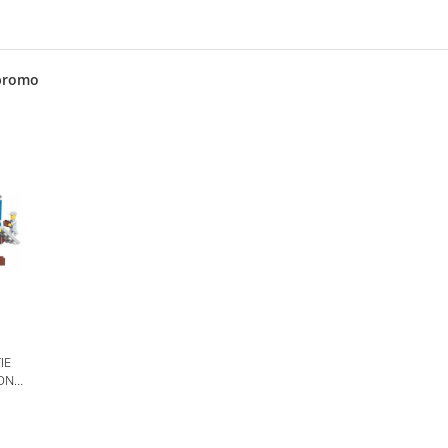
promo
IE
ION