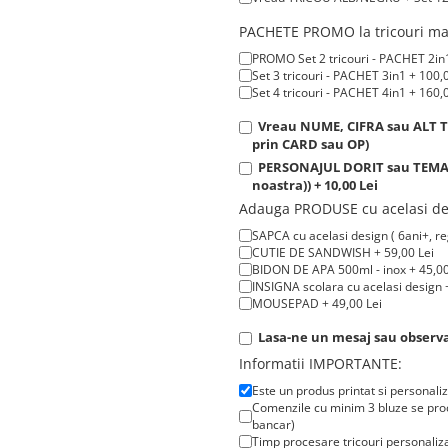
PACHETE PROMO la tricouri man
PROMO Set 2 tricouri - PACHET 2in1
Set 3 tricouri - PACHET 3in1 + 100,
Set 4 tricouri - PACHET 4in1 + 160,
Vreau NUME, CIFRA sau ALT TE
prin CARD sau OP)
PERSONAJUL DORIT sau TEMATIC
noastra)) + 10,00 Lei
Adauga PRODUSE cu acelasi de
SAPCA cu acelasi design ( 6ani+, reg
CUTIE DE SANDWISH + 59,00 Lei
BIDON DE APA 500ml - inox + 45,00
INSIGNA scolara cu acelasi design +
MOUSEPAD + 49,00 Lei
Lasa-ne un mesaj sau observat
Informatii IMPORTANTE:
Este un produs printat si personali
Comenzile cu minim 3 bluze se proc
bancar)
Timp procesare tricouri personaliza