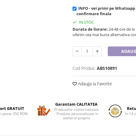
INFO - vei primi pe Whatsapp
confirmare finala
IN STOC
Durata de livrare:
24-48 ore de la
oferim cea mai buna alternativa con
ADAUG
Cod Produs:
ABS10891
Adauga la Favorite
Garantam CALITATEA
ort GRATUIT
Retu
Produselor comercializate
i peste 350 RON
- Produse personalizate in
In 14 z
atelierul propriu