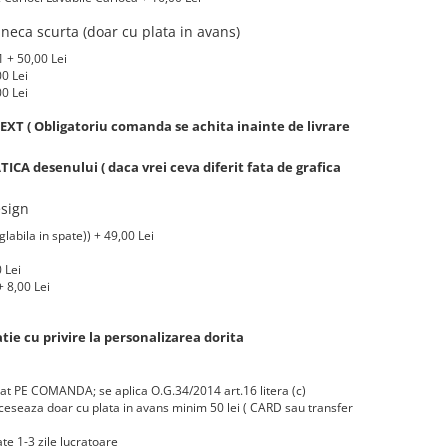
eca scurta (doar cu plata in avans)
 + 50,00 Lei
00 Lei
00 Lei
XT ( Obligatoriu comanda se achita inainte de livrare
A desenului ( daca vrei ceva diferit fata de grafica
sign
labila in spate)) + 49,00 Lei
 Lei
 8,00 Lei
ie cu privire la personalizarea dorita
zat PE COMANDA; se aplica O.G.34/2014 art.16 litera (c)
eseaza doar cu plata in avans minim 50 lei ( CARD sau transfer
te 1-3 zile lucratoare