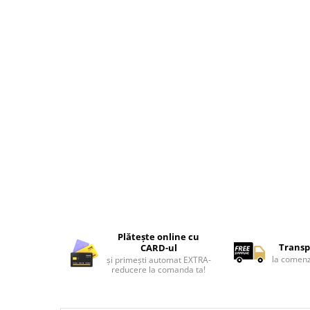
Tricouri de cuplu Valentine's Day
Valentine's Day
Cadouri pentru Bunici
Cadouri pentru Nasi si Fini
Cadouri Craciun
Cadouri pentru Mama
Cadouri pentru profesori sau absolventi
Cadouri Back to school
Cadouri de Paște
Cadouri Traditionale Romanesti
8 Martie
Cadouri pentru CUPLU El & Ea
Cadouri Iubitori de animale
Plătește online cu
Cadouri GRAVIDE
Transp
CARD-ul
la comenz
și primești automat EXTRA-
Cadouri pentru sportivi
reducere la comanda ta!
Cadouri Pensionare
Cadouri Colegi, sefi sau angajati