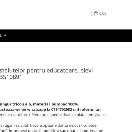
0,00
E
stelutelor pentru educatoare, elevi
ABS10891
singur tricou alb, material bumbac 100%.
acteaza-ne pe whatsapp la 0784702982 si iti oferim un
semenea cantitate oferim pret special doar cu plata unui avans
a rugam sa bifati fiecare optiune dorita de dvs ( culoare,
iuni); imprimeul poate fi modificat sau poate fi imprimat pe