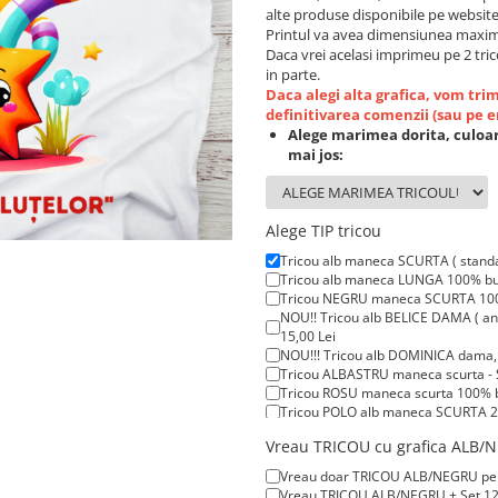
alte produse disponibile pe website
Printul va avea dimensiunea maxim
Daca vrei acelasi imprimeu pe 2 tric
in parte.
Daca alegi alta grafica, vom tr
definitivarea comenzii (sau pe 
Alege marimea dorita, culoar
mai jos:
Alege TIP tricou
Tricou alb maneca SCURTA ( stand
Tricou alb maneca LUNGA 100% bum
Tricou NEGRU maneca SCURTA 100%
NOU!! Tricou alb BELICE DAMA ( anc
15,00 Lei
NOU!!! Tricou alb DOMINICA dama, t
Tricou ALBASTRU maneca scurta - 
Tricou ROSU maneca scurta 100% b
Tricou POLO alb maneca SCURTA 20
Tricou POLO alb maneca LUNGA 200
Vreau TRICOU cu grafica ALB/NE
Tricou ROSU maneca LUNGA ( STOC 
Vreau doar TRICOU ALB/NEGRU pentru
Vreau TRICOU ALB/NEGRU + Set 12 C