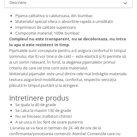
Descriere
Pijama calitativa si calduroasa, din bumbac
Materialul special ofera o absorbtie rapida a umiditatii
Imprimeuri de calitate superioara
Compozitie material: 100% bumbac
Compleul nu este transparent, nu se decoloreaza, nu intra
la apa si este rezistent in timp.
Pijamalele sunt concepute pentru a-ți asigura confortul în timpul
somnului, dar îți vor ține și de cald – este elastică și îți permite să
ai un somn relaxant. În fond, la alegerea pijamalelor primul
criteriu de care vei ține cont este materialul.
MAterialul pijamalei este unul dintre cele mai îndrăgite materiale,
textura asigurând mobilitatea, confortul, respectiv senzația
plăcută în timpul purtării și la atingere.
Intretinere produs
Se spala la 40 de grade
Se calca la maxim 130 de grade
Nu se folosesc inalbitori chimici
A se usca in loc ferit de soare puternic
Livrarea se va face in termen de 24 -48 de ore de la
confirmarea/procesarea comenzii. Atentie! Comenzile care nu