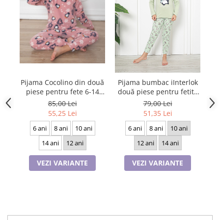
Cadouri pentru Doctori
Cadouri pentru Sfânta Maria
Martisoare
Pijama Cocolino din două
Pijama bumbac iInterlok
pi
piese pentru fete 6-14
două piese pentru fetite
ani, 716
6-14 ani, BERF1025
85,00 Lei
79,00 Lei
55,25 Lei
51,35 Lei
6 ani
8 ani
10 ani
6 ani
8 ani
10 ani
14 ani
12 ani
12 ani
14 ani
VEZI VARIANTE
VEZI VARIANTE