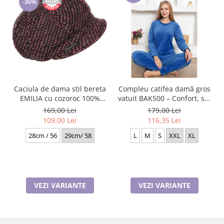
-36%
Caciula de dama stil bereta
Compleu catifea damă gros
EMILIA cu cozoroc 100%
vatuit BAK500 – Confort, stil
lana TTO22.01.T012
și eleganță BAK500
169,00 Lei
179,00 Lei
Rabionek Polonia
109,00 Lei
116,35 Lei
28cm / 56
29cm/ 58
L
M
S
XXL
XL
VEZI VARIANTE
VEZI VARIANTE