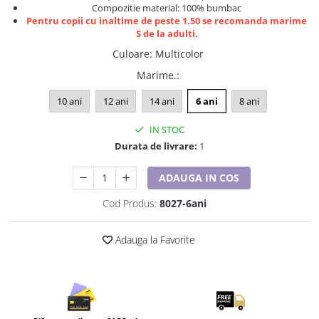
Lenjerii de pat pentru copii
Compozitie material: 100% bumbac
Pentru copii cu inaltime de peste 1.50 se recomanda marime
Cadouri Cuplu
S de la adulti.
Fashion
Culoare
:
Multicolor
Pijamale de CRACIUN
Marime.
:
Pijamale de dama
10 ani
12 ani
14 ani
6 ani
8 ani
Pijamale de barbati
Halate si capoate
IN STOC
Pijamale
Durata de livrare:
1
WINTER Collection
Halate si pijamale Family
ADAUGA IN COS
Incaltaminte
Cod Produs:
8027-6ani
Seturi elegante femei
Umbrele
Adauga la Favorite
Pijamale de copii
Pijamale BIG SIZE femei
Cadouri ocazii speciale
Tricouri de craciun