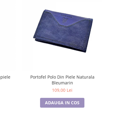
piele
Portofel Polo Din Piele Naturala
Port card ne
Bleumarin
barbati, din
109,00 Lei
ADAUGA IN COS
A