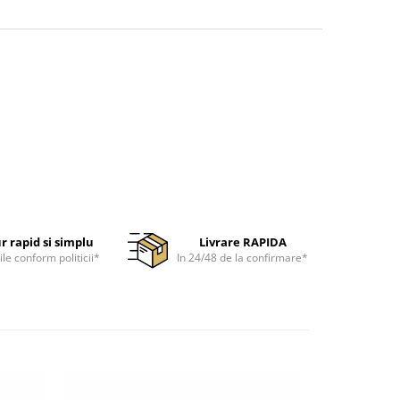
r rapid si simplu
Livrare RAPIDA
ile conform politicii*
In 24/48 de la confirmare*