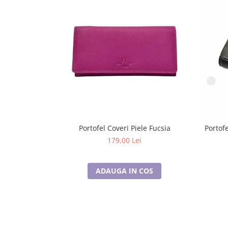
Lenjerii de pat pentru copii
Cadouri Cuplu
Fashion
Pijamale de CRACIUN
Pijamale de dama
Pijamale de barbati
Halate si capoate
Pijamale
WINTER Collection
Halate si pijamale Family
Portofel Coveri Piele Fucsia
Portof
Incaltaminte
179,00 Lei
Seturi elegante femei
Umbrele
ADAUGA IN COS
Pijamale de copii
Pijamale BIG SIZE femei
Cadouri ocazii speciale
Tricouri de craciun