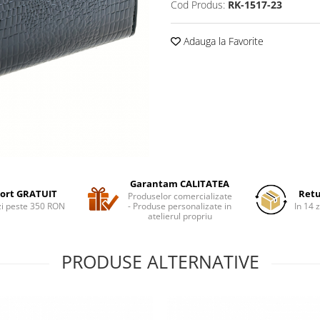
Cod Produs:
RK-1517-23
Adauga la Favorite
Garantam CALITATEA
ort GRATUIT
Retu
Produselor comercializate
i peste 350 RON
- Produse personalizate in
In 14 z
atelierul propriu
PRODUSE ALTERNATIVE