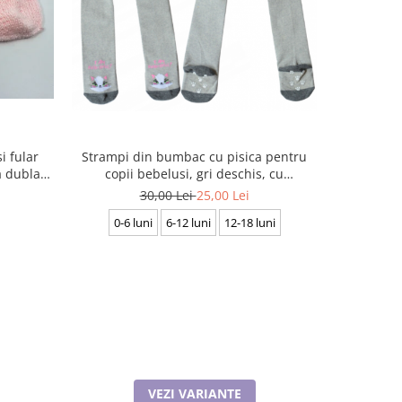
-42%
i fular
Strampi din bumbac cu pisica pentru
Set de iar
a dublata
copii bebelusi, gri deschis, cu
pentru c
i fruntea
antiderapant , BHN7908
ne
30,00 Lei
25,00 Lei
0-6 luni
6-12 luni
12-18 luni
50-52 cm 
VEZI VARIANTE