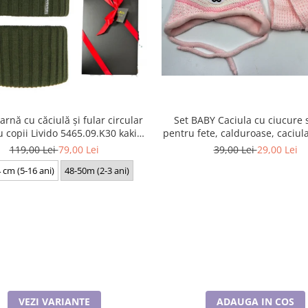
Set BABY Caciula cu ciucure s
arnă cu căciulă și fular circular
pentru fete, calduroase, caciul
 copii Livido 5465.09.K30 kaki
în interior, acoperă urechile ș
produs in Polonia
39,00 Lei
29,00 Lei
119,00 Lei
79,00 Lei
 cm (5-16 ani)
48-50m (2-3 ani)
ADAUGA IN COS
VEZI VARIANTE