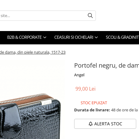
B2B & CORPORATE
CEASURI SI OCHELARI
SCOLI & GRADINIT
de dama, din piele naturala, 1517-23
Portofel negru, de dam
Angel
99,00 Lei
STOC EPUIZAT
Durata de livrare:
48 de ore de la
ALERTA STOC