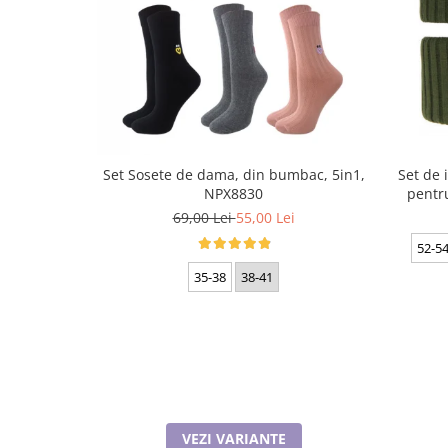
Cadouri pentru Doctori
Cadouri pentru Sfânta Maria
Martisoare
Set Sosete de dama, din bumbac, 5in1,
Set de i
NPX8830
pentru
69,00 Lei
55,00 Lei
52-54
35-38
38-41
VEZI VARIANTE