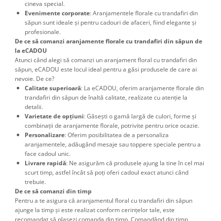
cineva special.
Evenimente corporate
: Aranjamentele florale cu trandafiri din
săpun sunt ideale și pentru cadouri de afaceri, fiind elegante și
profesionale.
De ce să comanzi aranjamente florale cu trandafiri din săpun de
la eCADOU
Atunci când alegi să comanzi un aranjament floral cu trandafiri din
săpun, eCADOU este locul ideal pentru a găsi produsele de care ai
nevoie. De ce?
Calitate superioară
: La eCADOU, oferim aranjamente florale din
trandafiri din săpun de înaltă calitate, realizate cu atenție la
detalii.
Varietate de opțiuni
: Găsești o gamă largă de culori, forme și
combinații de aranjamente florale, potrivite pentru orice ocazie.
Personalizare
: Oferim posibilitatea de a personaliza
aranjamentele, adăugând mesaje sau toppere speciale pentru a
face cadoul unic.
Livrare rapidă
: Ne asigurăm că produsele ajung la tine în cel mai
scurt timp, astfel încât să poți oferi cadoul exact atunci când
trebuie.
De ce să comanzi din timp
Pentru a te asigura că aranjamentul floral cu trandafiri din săpun
ajunge la timp și este realizat conform cerințelor tale, este
recomandat să plasezi comanda din timp. Comandând din timp,