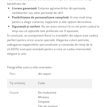
beneficiezi de:
Livrare garantată
: Evitarea aglomerărilor din perioada
sărbătorilor sau altor perioade de vârf.
Posibilitatea de personalizare completă
: Ai mai mult timp
pentru a alege culoarea, topperele și alte opțiuni decorative.
Siguranță și confort
: Nu vei avea stresul că nu vei primi cadoul la
timp sau că opțiunile tale preferate vor fi epuizate.
În concluzie, un aranjament floral cu trandafiri din săpun este cadoul
perfect pentru orice ocazie specială. Alegerea culorii potrivite,
adăugarea topperelelor personalizate și comanda din timp de la
eCADOU sunt pași esențiali pentru a crea un cadou memorabil,
elegant și unic.
Fotografiile sunt cu titlu orientativ.
Flori
din sapun
Tip ambalaj
Cutie
Ocazie
De multumire
Mireasa
Simpatie
Zile de nastere