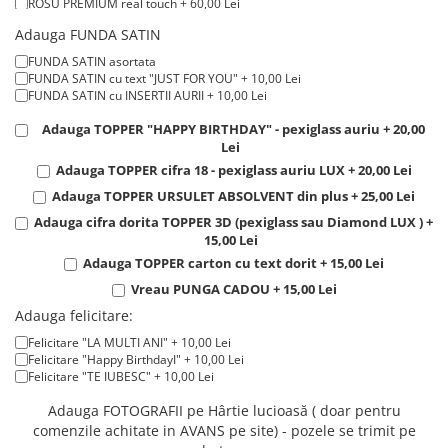
ROSU PREMIUM real touch + 60,00 Lei
Tricouri de cuplu Valentine's Day
ROSU LUXURY real touch parfumati + 120,00 Lei
Adauga FUNDA SATIN
Valentine's Day
FUNDA SATIN asortata
Cadouri pentru Bunici
FUNDA SATIN cu text "JUST FOR YOU" + 10,00 Lei
Cadouri pentru Nasi si Fini
FUNDA SATIN cu INSERTII AURII + 10,00 Lei
Cadouri Craciun
Adauga TOPPER "HAPPY BIRTHDAY" - pexiglass auriu + 20,00
Cadouri pentru Mama
Lei
Adauga TOPPER cifra 18 - pexiglass auriu LUX + 20,00 Lei
Cadouri pentru profesori sau absolventi
Adauga TOPPER URSULET ABSOLVENT din plus + 25,00 Lei
Cadouri Back to school
Adauga cifra dorita TOPPER 3D (pexiglass sau Diamond LUX ) +
Cadouri de Paște
15,00 Lei
Cadouri Traditionale Romanesti
Adauga TOPPER carton cu text dorit + 15,00 Lei
8 Martie
Vreau PUNGA CADOU + 15,00 Lei
Cadouri pentru CUPLU El & Ea
Adauga felicitare:
Cadouri Iubitori de animale
Felicitare "LA MULTI ANI" + 10,00 Lei
Cadouri GRAVIDE
Felicitare "Happy BirthdayI" + 10,00 Lei
Felicitare "TE IUBESC" + 10,00 Lei
Cadouri pentru sportivi
Cadouri Pensionare
Adauga FOTOGRAFII pe Hârtie lucioasă ( doar pentru
comenzile achitate in AVANS pe site) - pozele se trimit pe
Cadouri Colegi, sefi sau angajati