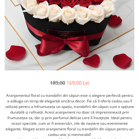
Etichete scolare
Cadouri barbati
Sepci personalizate
Seturi cadou barbati
Seturi cadou barbati portofel si curea
Bannere personalizate scoli si gradinite
Ceasuri pentru EL
Caserole personalizate sandwich
Cadouri craciun barbati
Saculeti personalizati
Cadouri personalizate barbati
Sticla de apa personalizata
Cadouri copii
Agende si caiete personalizate
Caciuli copii
Cadouri copii bebelusi 0+
189,00
169,00 Lei
Lenjerii de pat Disney
Cadouri copii 1 an
Aranjamentul floral cu trandafiri din săpun este o alegere perfectă pentru
Cadouri craciun copii
a adăuga un strop de eleganță oricărui decor. Fie că îl oferiți cadou sau îl
utilizați pentru a înfrumuseța un spațiu, trandafirii din săpun sunt o opțiune
Colectia Disney
durabilă și rafinată. Acest aranjament nu doar că impresionează prin
Sticlă pentru apa Personalizată
frumusețea sa, dar și prin parfumul delicat care îl însoțește. Ideal pentru
ocazii speciale, cum ar fi aniversări, zile de naștere sau evenimente
Sepci personalizate
elegante. Alegeți acest aranjament floral cu trandafiri din săpun pentru un
Seturi cadou pentru copii KID's Collection
cadou unic și memorabil!