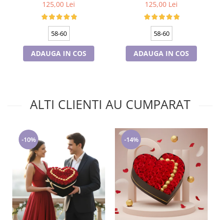
culoare bleomarin
culoare wine
125,00 Lei
125,00 Lei
58-60
58-60
ADAUGA IN COS
ADAUGA IN COS
ALTI CLIENTI AU CUMPARAT
-14%
-10%