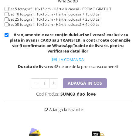
whatsapp
Cadouri pentru Doctori
Set 5 fotografii 10x15 cm - Hârtie lucioasă - PROMO GRATUIT
Cadouri pentru Sfânta Maria
Set 10 fotografii 10x15 cm - Hârtie lucioasă + 15,00 Lei
Martisoare
Set 25 fotografii 10x15 cm - Hârtie lucioasă + 25,00 Lei
Set 50 fotografii 10x15 cm - Hârtie lucioasă + 45,00 Lei
Aranjamentele care conțin dulciuri se livrează exclusiv cu
plata în avans ( CARD sau TRANSFER in cont).Toate comenzile
vor fi confirmate pe WhatsApp înainte de livrare, pentru
verificarea detaliilor
LA COMANDA
Durata de livrare:
48 de ore de la procesarea comenzii
ADAUGA IN COS
Cod Produs:
SUM03_duo_love
Adauga la Favorite