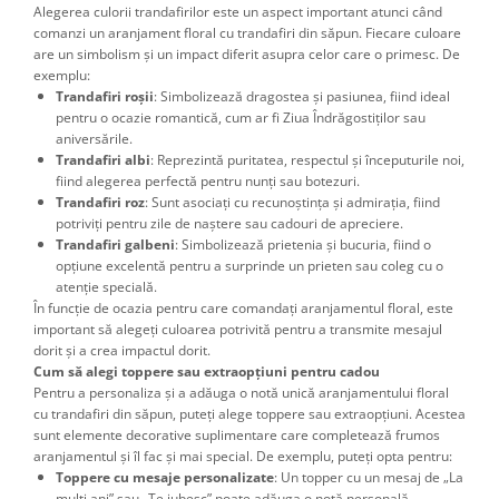
Alegerea culorii trandafirilor este un aspect important atunci când
comanzi un aranjament floral cu trandafiri din săpun. Fiecare culoare
are un simbolism și un impact diferit asupra celor care o primesc. De
exemplu:
Trandafiri roșii
: Simbolizează dragostea și pasiunea, fiind ideal
pentru o ocazie romantică, cum ar fi Ziua Îndrăgostiților sau
aniversările.
Trandafiri albi
: Reprezintă puritatea, respectul și începuturile noi,
fiind alegerea perfectă pentru nunți sau botezuri.
Trandafiri roz
: Sunt asociați cu recunoștința și admirația, fiind
potriviți pentru zile de naștere sau cadouri de apreciere.
Trandafiri galbeni
: Simbolizează prietenia și bucuria, fiind o
opțiune excelentă pentru a surprinde un prieten sau coleg cu o
atenție specială.
În funcție de ocazia pentru care comandați aranjamentul floral, este
important să alegeți culoarea potrivită pentru a transmite mesajul
dorit și a crea impactul dorit.
Cum să alegi toppere sau extraopțiuni pentru cadou
Pentru a personaliza și a adăuga o notă unică aranjamentului floral
cu trandafiri din săpun, puteți alege toppere sau extraopțiuni. Acestea
sunt elemente decorative suplimentare care completează frumos
aranjamentul și îl fac și mai special. De exemplu, puteți opta pentru:
Toppere cu mesaje personalizate
: Un topper cu un mesaj de „La
mulți ani” sau „Te iubesc” poate adăuga o notă personală