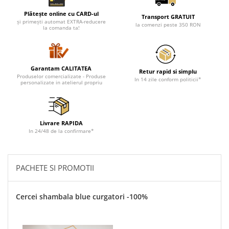
Plătește online cu CARD-ul
Transport GRATUIT
și primești automat EXTRA-reducere
la comenzi peste 350 RON
la comanda ta!
Garantam CALITATEA
Retur rapid si simplu
Produselor comercializate - Produse
In 14 zile conform politicii*
personalizate in atelierul propriu
Livrare RAPIDA
In 24/48 de la confirmare*
PACHETE SI PROMOTII
Cercei shambala blue curgatori -100%