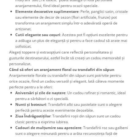
aranjamentului, fiind ideal pentru ocazii speciale.
Elemente decorative suplimentare
: Perle, panglici satin, cristale
sau elemente de decor de sezon (flori artificiale, frunze) pot
transforma un aranjament simplu într-o adevărată operă de
artizanat.
Cutii elegante sau coșuri
: Acestea pot fi opțiuni excelente pentru
a adăuga un plus de eleganță și pentru a face cadoul să arate mai
sofisticat.
Alegeți toppere și extraopțiuni care reflectă personalitatea și
gusturile destinatarului, astfel încât să creați un cadou memorabil și
personalizat.
Când să oferi un aranjament floral cu trandafiri din săpun
Aranjamentele florale cu trandafiri din săpun sunt potrivite pentru
orice ocazie, fiind un cadou versatil și elegant. Iată câteva momente
perfecte pentru a le oferi:
Aniversări și zile de naștere
: Un cadou rafinat și romantic, ideal
pentru a sărbători o zi specială.
Nunti și botezuri
: Trandafirii albi sau pastelate sunt o alegere
perfectă pentru aceste evenimente deosebite.
Ziua Îndrăgostiților
: Trandafirii roșii din săpun sunt un cadou
clasic pentru a exprima iubirea.
Cadouri de mulțumire sau apreciere
: Trandafirii roz sau galbeni
sunt o alegere minunată pentru a arăta recunoștința față de