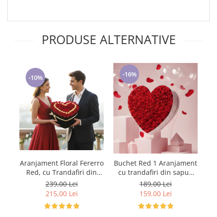
PRODUSE ALTERNATIVE
-16%
-10%
Aranjament Floral Fererro
Buchet Red 1 Aranjament
Ar
Red, cu Trandafiri din
cu trandafiri din sapun
P
sapun EC45-29
35 trandafiri rosii
239,00 Lei
189,00 Lei
215,00 Lei
159,00 Lei