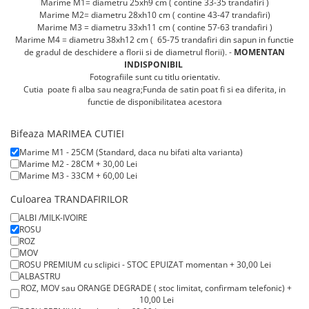
Marime M1= diametru 25xh9 cm ( contine 33-35 trandafiri )
Lenjerii de pat pentru copii
Marime M2= diametru 28xh10 cm ( contine 43-47 trandafiri)
Cadouri Cuplu
Marime M3 = diametru 33xh11 cm ( contine 57-63 trandafiri )
Marime M4 = diametru 38xh12 cm ( 65-75 trandafiri din sapun in functie
Fashion
de gradul de deschidere a florii si de diametrul florii). -
MOMENTAN
Pijamale de CRACIUN
INDISPONIBIL
Fotografiile sunt cu titlu orientativ.
Pijamale de dama
Cutia poate fi alba sau neagra;Funda de satin poat fi si ea diferita, in
Pijamale de barbati
functie de disponibilitatea acestora
Halate si capoate
Bifeaza MARIMEA CUTIEI
Pijamale
Marime M1 - 25CM (Standard, daca nu bifati alta varianta)
WINTER Collection
Marime M2 - 28CM + 30,00 Lei
Halate si pijamale Family
Marime M3 - 33CM + 60,00 Lei
Incaltaminte
Culoarea TRANDAFIRILOR
Seturi elegante femei
ALBI /MILK-IVOIRE
Umbrele
ROSU
ROZ
Pijamale de copii
MOV
Pijamale BIG SIZE femei
ROSU PREMIUM cu sclipici - STOC EPUIZAT momentan + 30,00 Lei
ALBASTRU
Cadouri ocazii speciale
ROZ, MOV sau ORANGE DEGRADE ( stoc limitat, confirmam telefonic) +
10,00 Lei
Tricouri de craciun