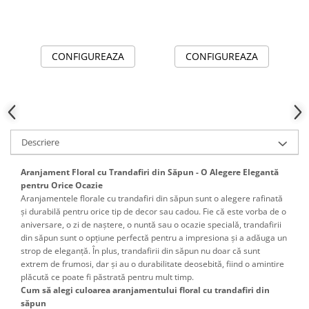
CONFIGUREAZA
CONFIGUREAZA
Descriere
Aranjament Floral cu Trandafiri din Săpun - O Alegere Elegantă
pentru Orice Ocazie
Aranjamentele florale cu trandafiri din săpun sunt o alegere rafinată
și durabilă pentru orice tip de decor sau cadou. Fie că este vorba de o
aniversare, o zi de naștere, o nuntă sau o ocazie specială, trandafirii
din săpun sunt o opțiune perfectă pentru a impresiona și a adăuga un
strop de eleganță. În plus, trandafirii din săpun nu doar că sunt
extrem de frumosi, dar și au o durabilitate deosebită, fiind o amintire
plăcută ce poate fi păstrată pentru mult timp.
Cum să alegi culoarea aranjamentului floral cu trandafiri din
săpun