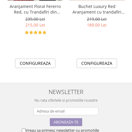
Aranjament Floral Fererro
Buchet Luxury Red
Red, cu Trandafiri din
Aranjament cu trandafiri
sapun EC45-29
din sapun si praline de
239,00 Lei
219,00 Lei
ciocolata Ferrero Rocher
215,00 Lei
189,00 Lei
CONFIGUREAZA
CONFIGUREAZA
NEWSLETTER
Nu rata ofertele si promotiile noastre
Vreau sa primesc newsletter cu promotiile