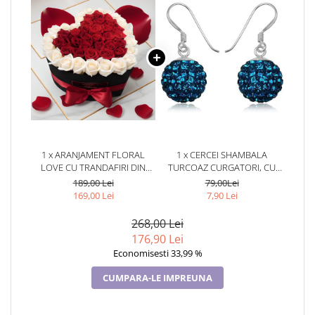
1 x ARANJAMENT FLORAL
1 x CERCEI SHAMBALA
LOVE CU TRANDAFIRI DIN
TURCOAZ CURGATORI, CU
SAPUN CADOU PERFECT SI
CRISTALE,
189,00 Lei
79,00Lei
ELEGANT
TURCOAZ,TURCOAZ
169,00 Lei
7,90 Lei
268,00 Lei
176,90 Lei
Economisesti 33,99 %
CUMPARA-LE IMPREUNA