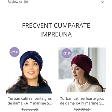
Review-uri
(0)
FRECVENT CUMPARATE
IMPREUNA
-21%
-21%
Turban catifea foarte gros
Turban catifea foarte gros
de dama KATY marime 58-
de dama KATY marime 58-
60, captuseala polar,
60, captuseala polar,
159,00 Lei
159,00 Lei