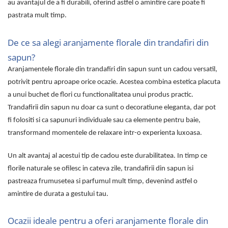
Lenjerii de pat pentru copii
au avantajul de a fi durabili, oferind astfel o amintire care poate fi
Cadouri Cuplu
pastrata mult timp.
Fashion
De ce sa alegi aranjamente florale din trandafiri din
Pijamale de CRACIUN
sapun?
Pijamale de dama
Aranjamentele florale din trandafiri din sapun sunt un cadou versatil,
Pijamale de barbati
potrivit pentru aproape orice ocazie. Acestea combina estetica placuta
Halate si capoate
a unui buchet de flori cu functionalitatea unui produs practic.
Pijamale
Trandafirii din sapun nu doar ca sunt o decoratiune eleganta, dar pot
WINTER Collection
fi folositi si ca sapunuri individuale sau ca elemente pentru baie,
Halate si pijamale Family
transformand momentele de relaxare intr-o experienta luxoasa.
Incaltaminte
Seturi elegante femei
Un alt avantaj al acestui tip de cadou este durabilitatea. In timp ce
Umbrele
florile naturale se ofilesc in cateva zile, trandafirii din sapun isi
Pijamale de copii
pastreaza frumusetea si parfumul mult timp, devenind astfel o
Pijamale BIG SIZE femei
amintire de durata a gestului tau.
Cadouri ocazii speciale
Ocazii ideale pentru a oferi aranjamente florale din
Tricouri de craciun