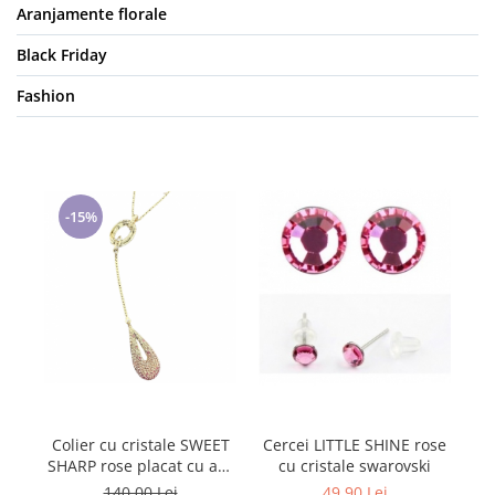
Aranjamente florale
Black Friday
Fashion
-15%
Colier cu cristale SWEET
Cercei LITTLE SHINE rose
C
SHARP rose placat cu aur
cu cristale swarovski
galben
140,00 Lei
49,90 Lei