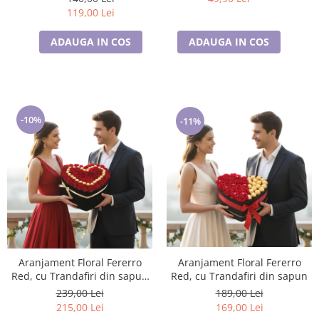
119,00 Lei
ADAUGA IN COS
ADAUGA IN COS
-10%
-11%
Aranjament Floral Fererro
Aranjament Floral Fererro
Red, cu Trandafiri din sapun
Red, cu Trandafiri din sapun
EC45-29
189,00 Lei
239,00 Lei
169,00 Lei
215,00 Lei