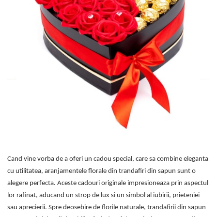
Etichete scolare
Cadouri barbati
Sepci personalizate
Seturi cadou barbati
Seturi cadou barbati portofel si curea
Bannere personalizate scoli si gradinite
Ceasuri pentru EL
Caserole personalizate sandwich
Cadouri craciun barbati
Saculeti personalizati
Cadouri personalizate barbati
Sticla de apa personalizata
Cadouri copii
Agende si caiete personalizate
Caciuli copii
Cadouri copii bebelusi 0+
Lenjerii de pat Disney
Cadouri copii 1 an
Cadouri craciun copii
Cand vine vorba de a oferi un cadou special, care sa combine eleganta
Colectia Disney
cu utilitatea, aranjamentele florale din trandafiri din sapun sunt o
Sticlă pentru apa Personalizată
alegere perfecta. Aceste cadouri originale impresioneaza prin aspectul
Sepci personalizate
lor rafinat, aducand un strop de lux si un simbol al iubirii, prieteniei
Seturi cadou pentru copii KID's Collection
sau aprecierii. Spre deosebire de florile naturale, trandafirii din sapun