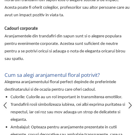
floral din trandafiri din sapun este o alegere subtila si de impact.
Cadouri pentru Doctori
Acesta poate fi oferit colegilor, profesorilor sau altor persoane care au
Cadouri pentru Sfânta Maria
avut un impact pozitiv in viata ta.
Martisoare
Cadouri corporate
Aranjamentele din trandafiri din sapun sunt si o alegere populara
pentru evenimente corporate. Acestea sunt suficient de neutre
pentru a se potrivi oricui si adauga o nota de eleganta oricarui birou
sau spatiu.
Cum sa alegi aranjamentul floral potrivit?
Alegerea aranjamentului floral perfect depinde de preferintele
destinatarului si de ocazia pentru care oferi cadoul.
Culorile: Culorile au un rol important in transmiterea emotiilor.
Trandafirii rosii simbolizeaza iubirea, cei albi exprima puritatea si
respectul, iar cei roz sau mov adauga un strop de delicatete si
eleganta.
Ambalajul: Opteaza pentru aranjamente prezentate in cutii
elegante, cosuri decorative sau ambalaje transparente, care sa