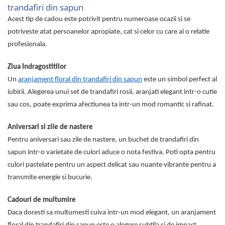
trandafiri din sapun
Tricouri de cuplu Valentine's Day
Valentine's Day
Acest tip de cadou este potrivit pentru numeroase ocazii si se
potriveste atat persoanelor apropiate, cat si celor cu care ai o relatie
Cadouri pentru Bunici
profesionala.
Cadouri pentru Nasi si Fini
Cadouri Craciun
Ziua Indragostitilor
Cadouri pentru Mama
Un
aranjament floral din trandafiri din sapun
este un simbol perfect al
Cadouri pentru profesori sau absolventi
iubirii. Alegerea unui set de trandafiri rosii, aranjati elegant intr-o cutie
Cadouri Back to school
sau cos, poate exprima afectiunea ta intr-un mod romantic si rafinat.
Cadouri de Paște
Cadouri Traditionale Romanesti
Aniversari si zile de nastere
8 Martie
Pentru aniversari sau zile de nastere, un buchet de trandafiri din
Cadouri pentru CUPLU El & Ea
sapun intr-o varietate de culori aduce o nota festiva. Poti opta pentru
Cadouri Iubitori de animale
culori pastelate pentru un aspect delicat sau nuante vibrante pentru a
Cadouri GRAVIDE
transmite energie si bucurie.
Cadouri pentru sportivi
Cadouri de multumire
Cadouri Pensionare
Daca doresti sa multumesti cuiva intr-un mod elegant, un aranjament
Cadouri Colegi, sefi sau angajati