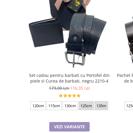
Set cadou pentru barbati cu Portofel din
Pachet 
piele si Curea de barbati, negru 2210-4
de b
179,00 Lei
116,35 Lei
120cm
115cm
130cm
125cm
135m
125
VEZI VARIANTE