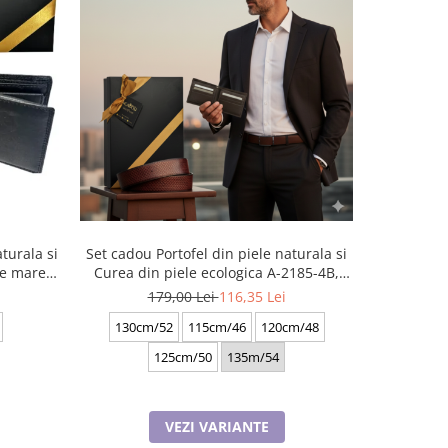
turala si
Set cadou Portofel din piele naturala si
Set cadou P
ie mare
Curea din piele ecologica A-2185-4B,
Curea de
latime curea 3.5cm, e-CADOU
b
179,00 Lei
116,35 Lei
1
130cm/52
115cm/46
120cm/48
1
125cm/50
135m/54
VEZI VARIANTE