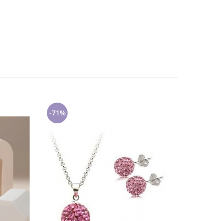
-71%
-79%