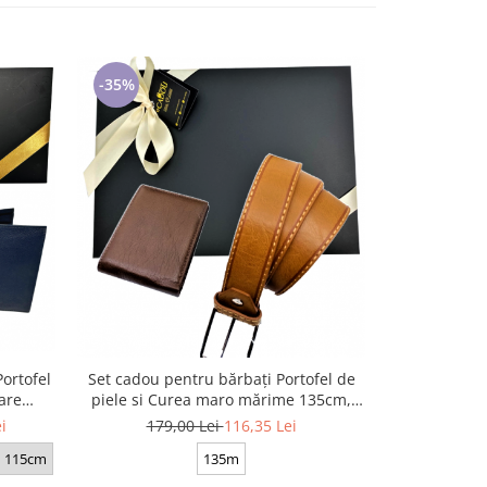
-35%
-35%
ortofel
Set cadou pentru bărbați Portofel de
Set cadou P
are
piele si Curea maro mărime 135cm,
ecologica b
6-4
maro Coffee, DW15040
latime 
i
179,00 Lei
116,35 Lei
189,
115cm
135m
125