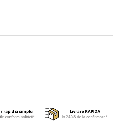
r rapid si simplu
Livrare RAPIDA
ile conform politicii*
In 24/48 de la confirmare*