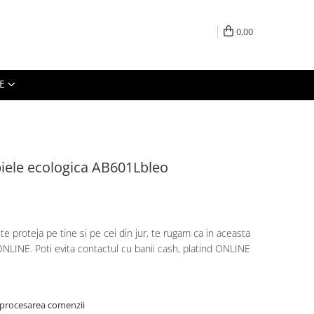
0,00
E
piele ecologica AB601Lbleo
te proteja pe tine si pe cei din jur, te rugam ca in aceasta
NLINE. Poti evita contactul cu banii cash, platind ONLINE
 procesarea comenzii