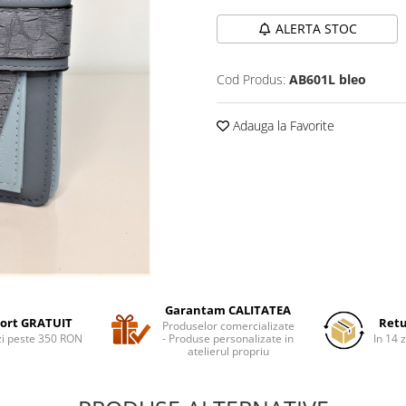
ALERTA STOC
Cod Produs:
AB601L bleo
Adauga la Favorite
Garantam CALITATEA
ort GRATUIT
Retu
Produselor comercializate
i peste 350 RON
- Produse personalizate in
In 14 z
atelierul propriu