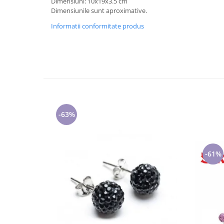
Dimensiuni: 10x19x3.5 cm
Cadouri pentru Doctori
Dimensiunile sunt aproximative.
Cadouri pentru Sfânta Maria
Informatii conformitate produs
Martisoare
-63%
-61%