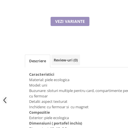
Tricouri de cuplu Valentine's Day
Valentine's Day
Cadouri pentru Bunici
VEZI VARIANTE
Cadouri pentru Nasi si Fini
Cadouri Craciun
Cadouri pentru Mama
Cadouri pentru profesori sau absolventi
Cadouri Back to school
Review-uri
(0)
Descriere
Cadouri de Paște
Cadouri Traditionale Romanesti
Caracteristici
8 Martie
Material: piele ecologica
Model: uni
Cadouri pentru CUPLU El & Ea
Buzunare: sloturi multiple pentru card, compartimente p
Cadouri Iubitori de animale
cu fermoar
Cadouri GRAVIDE
Detalii: aspect texturat
Inchidere: cu fermoar si cu magnet
Cadouri pentru sportivi
Compozitie
Cadouri Pensionare
Exterior: piele ecologica
Cadouri Colegi, sefi sau angajati
Dimensiuni ( portofel inchis)