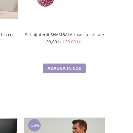
chis cu
Set bijuteriii SHAMBALA rose cu cristale
Set biju
r
99,00 Lei
29,00 Lei
ADAUGA IN COS
-35%
-35%