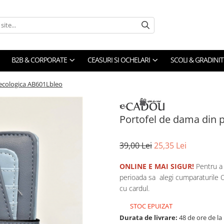
B2B & CORPORATE
CEASURI SI OCHELARI
SCOLI & GRADINIT
 ecologica AB601Lbleo
Portofel de dama din 
39,00 Lei
25,35 Lei
ONLINE E MAI SIGUR!
Pentru a 
perioada sa alegi cumparaturile O
cu cardul.
STOC EPUIZAT
Durata de livrare:
48 de ore de la