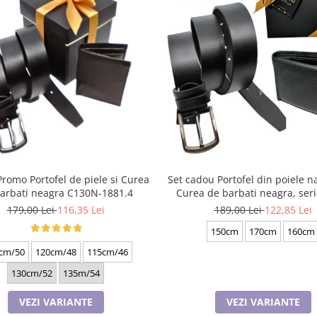
Promo Portofel de piele si Curea
Set cadou Portofel din poiele na
arbati neagra C130N-1881.4
Curea de barbati neagra, ser
battal, A702-4.N_1379
179,00 Lei
116,35 Lei
189,00 Lei
122,85 Lei
150cm
170cm
160cm
cm/50
120cm/48
115cm/46
130cm/52
135m/54
VEZI VARIANTE
VEZI VARIANTE