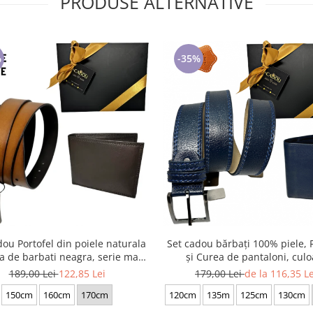
PRODUSE ALTERNATIVE
%
-35%
dou Portofel din poiele naturala
Set cadou bărbați 100% piele, P
a de barbati neagra, serie mare
și Curea de pantaloni, culo
battal, A702-4.M_1123
bleomarin cu striatii, F-210
189,00 Lei
122,85 Lei
179,00 Lei
de la 116,35 Le
150cm
160cm
170cm
120cm
135m
125cm
130cm