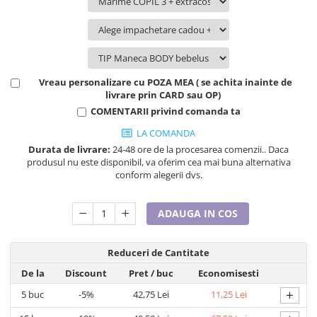
Tricouri de cuplu Valentine's Day
Valentine's Day
Cadouri pentru Bunici
Cadouri pentru Nasi si Fini
Vreau personalizare cu POZA MEA ( se achita inainte de
Cadouri Craciun
livrare prin CARD sau OP)
Cadouri pentru Mama
COMENTARII privind comanda ta
Cadouri pentru profesori sau absolventi
LA COMANDA
Cadouri Back to school
Durata de livrare:
24-48 ore de la procesarea comenzii.. Daca
Cadouri de Paște
produsul nu este disponibil, va oferim cea mai buna alternativa
conform alegerii dvs.
Cadouri Traditionale Romanesti
8 Martie
Cadouri pentru CUPLU El & Ea
ADAUGA IN COS
Cadouri Iubitori de animale
Cadouri GRAVIDE
Reduceri de Cantitate
Cadouri pentru sportivi
De la
Discount
Pret
/ buc
Economisesti
Cadouri Pensionare
+
5
buc
-5%
42,75 Lei
11,25 Lei
Cadouri Colegi, sefi sau angajati