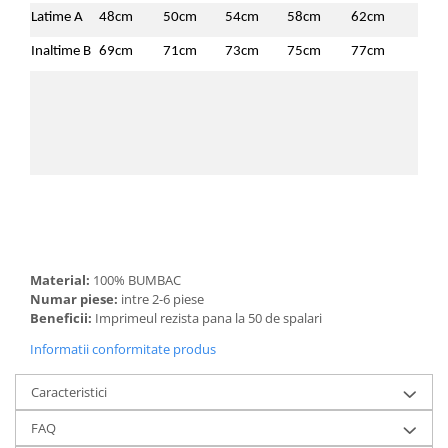
Latime A
48cm
50cm
54cm
58cm
62cm
Inaltime B
69cm
71cm
73cm
75cm
77cm
Material:
100% BUMBAC
Numar piese:
intre 2-6 piese
Beneficii:
Imprimeul rezista pana la 50 de spalari
Informatii conformitate produs
Caracteristici
FAQ