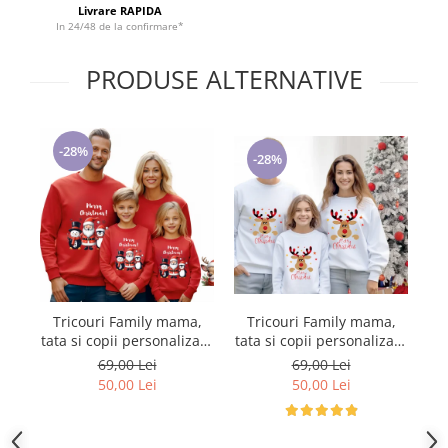
Livrare RAPIDA
In 24/48 de la confirmare*
PRODUSE ALTERNATIVE
-28%
-28%
Tricouri Family mama,
Tricouri Family mama,
T
tata si copii personalizate
tata si copii personalizate
tata si copii per
cu tematica de Craciun,
cu tematica de Craciun,
c
69,00 Lei
69,00 Lei
Craciun Fericit 122652
Craciun Fericit 12252
50,00 Lei
50,00 Lei