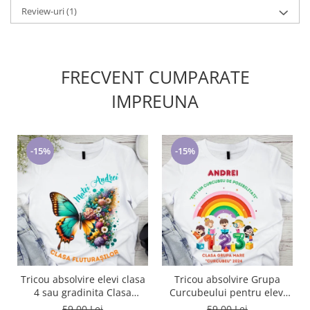
Review-uri
(1)
FRECVENT CUMPARATE
IMPREUNA
-15%
-15%
Tricou absolvire elevi clasa
Tricou absolvire Grupa
4 sau gradinita Clasa
Curcubeului pentru elevi
fluturasilor cu text sau poze
clasa 4 sau gradinita
59,00 Lei
59,00 Lei