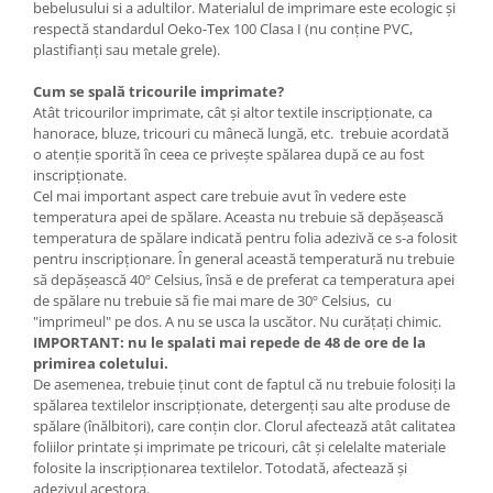
bebelusului si a adultilor. Materialul de imprimare este ecologic și
respectă standardul Oeko-Tex 100 Clasa I (nu conține PVC,
plastifianți sau metale grele).
Cum se spală tricourile imprimate?
Atât tricourilor imprimate, cât şi altor textile inscripţionate, ca
hanorace, bluze, tricouri cu mânecă lungă, etc. trebuie acordată
o atenţie sporită în ceea ce priveşte spălarea după ce au fost
inscripţionate.
Cel mai important aspect care trebuie avut în vedere este
temperatura apei de spălare. Aceasta nu trebuie să depăşească
temperatura de spălare indicată pentru folia adezivă ce s-a folosit
pentru inscripţionare. În general această temperatură nu trebuie
să depăşească 40º Celsius, însă e de preferat ca temperatura apei
de spălare nu trebuie să fie mai mare de 30º Celsius,
cu
"imprimeul" pe dos. A nu se usca la uscător. Nu curățați chimic.
IMPORTANT: nu le spalati mai repede de 48 de ore de la
primirea coletului.
De asemenea, trebuie ţinut cont de faptul că nu trebuie folosiţi la
spălarea textilelor inscripţionate, detergenţi sau alte produse de
spălare (înălbitori), care conţin clor. Clorul afectează atât calitatea
foliilor printate şi imprimate pe tricouri, cât şi celelalte materiale
folosite la inscripţionarea textilelor. Totodată, afectează şi
adezivul acestora.