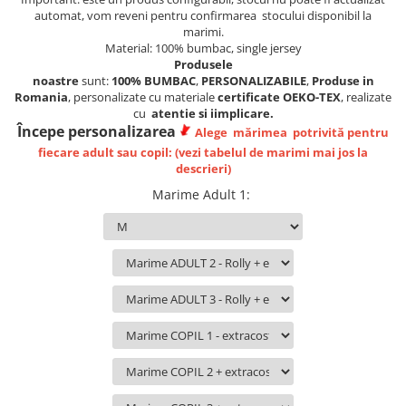
Lenjerii de pat pentru copii
automat, vom reveni pentru confirmarea stocului disponibil la
Cadouri Cuplu
marimi.
Material:
100% bumbac, single jersey
Fashion
Produsele
noastre
sunt:
100%
BUMBAC
,
PERSONALIZABILE
,
Produse in
Pijamale de CRACIUN
Romania
, personalizate cu materiale
certificate OEKO-TEX
, realizate
Pijamale de dama
cu
atentie si iimplicare.
Începe personalizarea
Pijamale de barbati
Alege
mărimea
potrivită
pentru
fiecare adult sau copil: (vezi tabelul de marimi mai jos la
Halate si capoate
descrieri)
Pijamale
Marime Adult 1
:
WINTER Collection
Halate si pijamale Family
Incaltaminte
Seturi elegante femei
Umbrele
Pijamale de copii
Pijamale BIG SIZE femei
Cadouri ocazii speciale
Tricouri de craciun