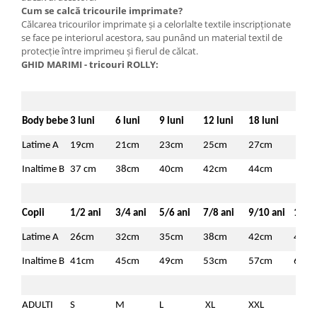
Cum se calcă tricourile imprimate?
Călcarea tricourilor imprimate şi a celorlalte textile inscripţionate
se face pe interiorul acestora, sau punând un material textil de
protecţie între imprimeu şi fierul de călcat.
GHID MARIMI - tricouri ROLLY:
Body bebe
3 luni
6 luni
9 luni
12 luni
18 luni
Latime A
19cm
21cm
23cm
25cm
27cm
Inaltime B
37 cm
38cm
40cm
42cm
44cm
Copii
1/2 ani
3/4 ani
5/6 ani
7/8 ani
9/10 ani
11/1
Latime A
26cm
32cm
35cm
38cm
42cm
46c
Inaltime B
41cm
45cm
49cm
53cm
57cm
61c
ADULTI
S
M
L
XL
XXL