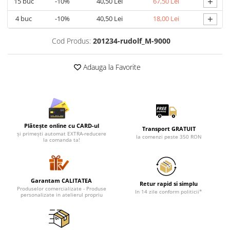
+
15
buc
-10%
40,50 Lei
67,50 Lei
Cadouri pentru Doctori
+
Cadouri pentru Sfânta Maria
4
buc
-10%
40,50 Lei
18,00 Lei
Martisoare
Cod Produs:
201234-rudolf_M-9000
Adauga la Favorite
Plătește online cu CARD-ul
Transport GRATUIT
și primești automat EXTRA-reducere
la comenzi peste 350 RON
la comanda ta!
Garantam CALITATEA
Retur rapid si simplu
Produselor comercializate - Produse
In 14 zile conform politicii*
personalizate in atelierul propriu