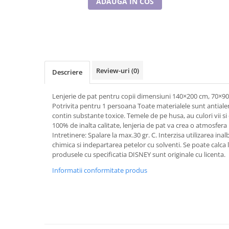
ADAUGA IN COS
Tricouri de cuplu Valentine's Day
Valentine's Day
Cadouri pentru Bunici
Cadouri pentru Nasi si Fini
Cadouri Craciun
Review-uri
(0)
Descriere
Cadouri pentru Mama
Cadouri pentru profesori sau absolventi
Lenjerie de pat pentru copii dimensiuni 140×200 cm, 70×
Cadouri Back to school
Potrivita pentru 1 persoana Toate materialele sunt antialer
Cadouri de Paște
contin substante toxice. Temele de pe husa, au culori vii s
100% de inalta calitate, lenjeria de pat va crea o atmosfera
Cadouri Traditionale Romanesti
Intretinere: Spalare la max.30 gr. C. Interzisa utilizarea inal
8 Martie
chimica si indepartarea petelor cu solventi. Se poate calc
Cadouri pentru CUPLU El & Ea
produsele cu specificatia DISNEY sunt originale cu licenta.
Cadouri Iubitori de animale
Informatii conformitate produs
Cadouri GRAVIDE
Cadouri pentru sportivi
Cadouri Pensionare
Cadouri Colegi, sefi sau angajati