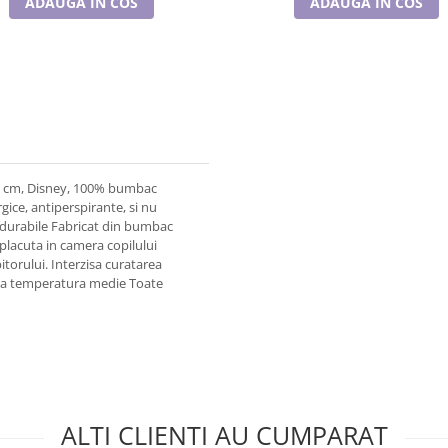
ADAUGA IN COS
ADAUGA IN COS
90 cm, Disney, 100% bumbac
gice, antiperspirante, si nu
i durabile Fabricat din bumbac
 placuta in camera copilului
bitorului. Interzisa curatarea
a la temperatura medie Toate
ALTI CLIENTI AU CUMPARAT