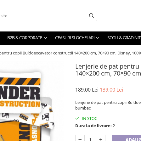
B2B & CORPORATE
CEASURI SI OCHELARI
SCOLI & GRADINIT
 pentru copii Buldoexcavator constructii 140×200 cm, 70×90 cm, Disney, 10
Lenjerie de pat pentru
140×200 cm, 70×90 cm
189,00 Lei
139,00 Lei
Lenjerie de pat pentru copii Buldo
bumbac
IN STOC
Durata de livrare:
2
ADAUG