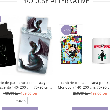
PRODUSE ALTERNATIVE
%
-23%
rie de pat pentru copii Dragon
Lenjerie de pat si cana pentru
escenta 140×200 cm, 70×90 cm,
Monopoly 140×200 cm, 70×90 cm,100%
Disney, 100% bumbac
bumbac, HAX048736
189,00 Lei
139,00 Lei
259,00 Lei
199,00 Lei
140x200