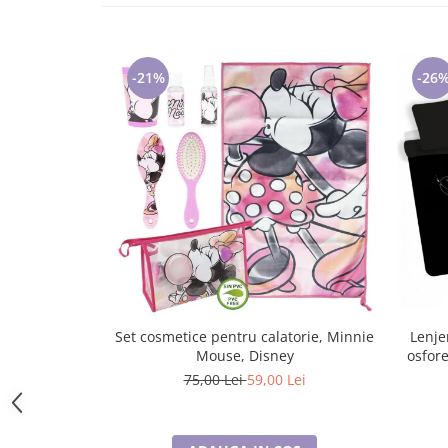
Lenjerii de pat pentru copii
Cadouri Cuplu
Fashion
-21%
-26
Pijamale de CRACIUN
Pijamale de dama
Pijamale de barbati
Halate si capoate
Pijamale
WINTER Collection
Halate si pijamale Family
Incaltaminte
Seturi elegante femei
Umbrele
Set cosmetice pentru calatorie, Minnie
Lenje
Pijamale de copii
Mouse, Disney
osfor
Pijamale BIG SIZE femei
75,00 Lei
59,00 Lei
Cadouri ocazii speciale
Tricouri de craciun