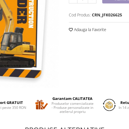
Cod Produs:
CRN_JFK026625
Adauga la Favorite
Garantam CALITATEA
ort GRATUIT
Retu
Produselor comercializate
i peste 350 RON
- Produse personalizate in
In 14 z
atelierul propriu