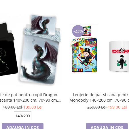
-23%
ie de pat pentru copii Dragon
Lenjerie de pat si cana pentr
scenta 140×200 cm, 70×90 cm,
Monopoly 140×200 cm, 70×90 cm,100%
Disney, 100% bumbac
bumbac, HAX048736
189,00 Lei
139,00 Lei
259,00 Lei
199,00 Lei
140x200
ADAUGA IN COS
ADAUGA IN COS