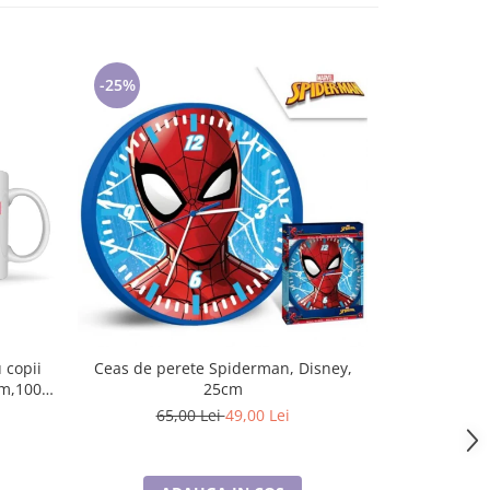
-25%
 copii
Ceas de perete Spiderman, Disney,
Perie de 
25cm
65,00 Lei
49,00 Lei