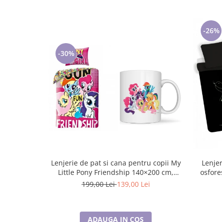
Cadouri pentru Doctori
Cadouri pentru Sfânta Maria
Martisoare
-26%
-30%
Lenjerie de pat si cana pentru copii My
Lenjer
Little Pony Friendship 140×200 cm,
osfore
70×90 cm, Disney, 100% bumbac
199,00 Lei
139,00 Lei
ADAUGA IN COS