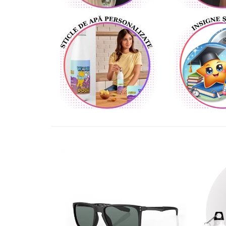
Lenjerii de pat pentru copii
Cadouri Cuplu
Fashion
Pijamale de CRACIUN
Pijamale de dama
Pijamale de barbati
Halate si capoate
Pijamale
WINTER Collection
Halate si pijamale Family
Incaltaminte
Seturi elegante femei
Umbrele
Pijamale de copii
Pijamale BIG SIZE femei
Cadouri ocazii speciale
Tricouri de craciun