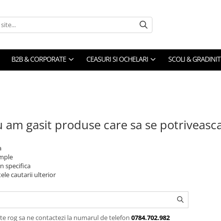
B2B & CORPORATE
CEASURI SI OCHELARI
SCOLI & GRADINIT
 am gasit produse care sa se potriveasc
a
imple
n specifica
ele cautarii ulterior
te rog sa ne contactezi la numarul de telefon
0784.702.982