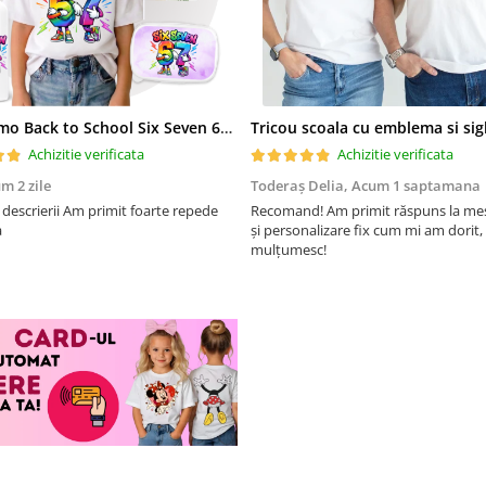
Set Promo Back to School Six Seven 67 – Tricou + Cutie + Bidon Personalizat pentru copilul tău
Achizitie verificata
Achizitie verificata
m 2 zile
Toderaș Delia,
Acum 1 saptamana
m primit foarte repede
Recomand! Am primit răspuns la mes
a
și personalizare fix cum mi am dorit,
mulțumesc!