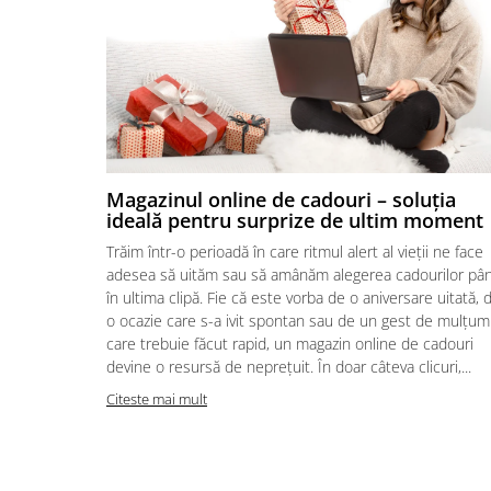
Magazinul online de cadouri – soluția
ideală pentru surprize de ultim moment
Trăim într-o perioadă în care ritmul alert al vieții ne face
adesea să uităm sau să amânăm alegerea cadourilor pâ
în ultima clipă. Fie că este vorba de o aniversare uitată, 
o ocazie care s-a ivit spontan sau de un gest de mulțum
care trebuie făcut rapid, un magazin online de cadouri
devine o resursă de neprețuit. În doar câteva clicuri,...
Citeste mai mult