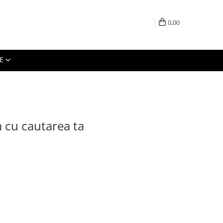
0,00
E
a cu cautarea ta