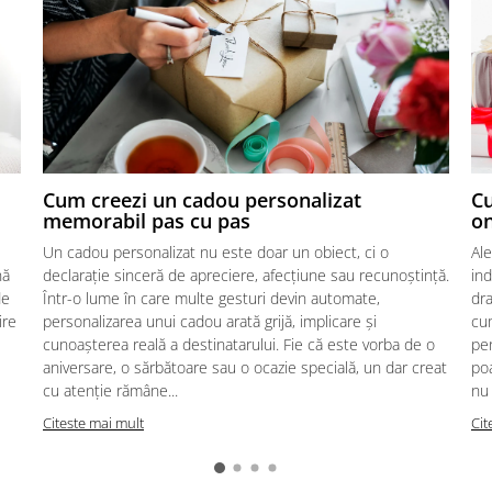
Cum creezi un cadou personalizat
Cu
memorabil pas cu pas
on
Un cadou personalizat nu este doar un obiect, ci o
Al
nă
declarație sinceră de apreciere, afecțiune sau recunoștință.
in
de
Într-o lume în care multe gesturi devin automate,
dra
ire
personalizarea unui cadou arată grijă, implicare și
cum
cunoașterea reală a destinatarului. Fie că este vorba de o
pen
aniversare, o sărbătoare sau o ocazie specială, un dar creat
po
cu atenție rămâne...
nu 
Citeste mai mult
Cit