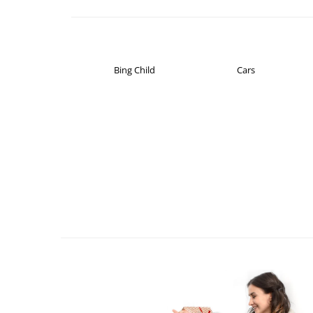
Cadouri pentru Doctori
Cadouri pentru Sfânta Maria
Martisoare
Bing Child
Cars