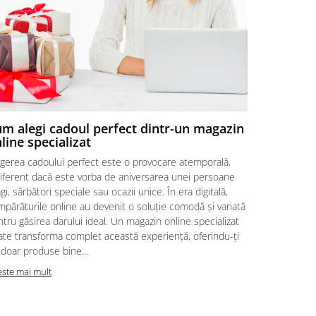
m alegi cadoul perfect dintr-un magazin
Combinați
line specializat
aranjame
egerea cadoului perfect este o provocare atemporală,
În lumea dar
diferent dacă este vorba de aniversarea unei persoane
multă emoție
gi, sărbători speciale sau ocazii unice. În era digitală,
proaspete. A
părăturile online au devenit o soluție comodă și variată
savoarea des
tru găsirea darului ideal. Un magazin online specializat
multisenzoria
ate transforma complet această experiență, oferindu-ți
răsfață papi
doar produse bine...
persoane ale
este mai mult
Citeste mai m