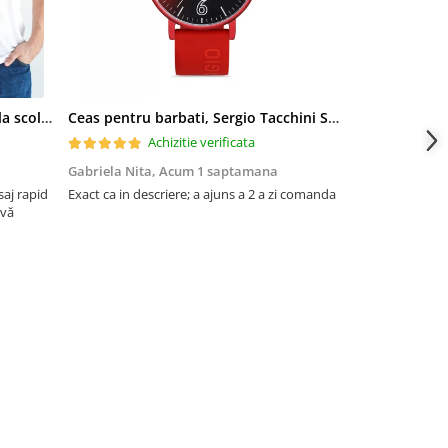
Tricou scoala cu emblema si sigla scolii pentru elevi ABS10913
Ceas pentru barbati, Sergio Tacchini Streamline, ST.1.10116.1
Achizitie verificata
Ac
Gabriela Nita,
Acum 1 saptamana
Neagu Madali
aj rapid
Exact ca in descriere; a ajuns a 2 a zi comanda
Va mulțumesc fr
 vă
materialul este 