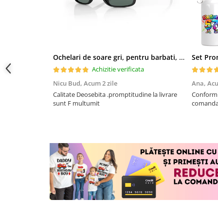
Tricouri de cuplu Valentine's Day
Valentine's Day
Cadouri pentru Bunici
Cadouri pentru Nasi si Fini
Ochelari de soare gri, pentru barbati, Daniel Klein Sunglasses, DK3250-2
Cadouri Craciun
Achizitie verificata
Cadouri pentru Mama
Cadouri pentru profesori sau absolventi
Nicu Bud,
Acum 2 zile
Ana,
Acu
Calitate Deosebita .promptitudine la livrare
Conform descrierii A
Cadouri Back to school
sunt F multumit
comand
Cadouri de Paște
Cadouri Traditionale Romanesti
8 Martie
Cadouri pentru CUPLU El & Ea
Cadouri Iubitori de animale
Cadouri GRAVIDE
Cadouri pentru sportivi
Cadouri Pensionare
Cadouri Colegi, sefi sau angajati