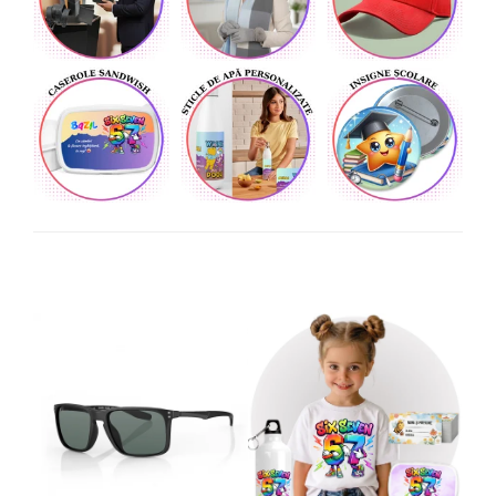
Tricouri de cuplu Valentine's Day
Valentine's Day
Cadouri pentru Bunici
Cadouri pentru Nasi si Fini
Cadouri Craciun
Cadouri pentru Mama
Cadouri pentru profesori sau absolventi
Cadouri Back to school
Cadouri de Paște
Cadouri Traditionale Romanesti
8 Martie
Cadouri pentru CUPLU El & Ea
Cadouri Iubitori de animale
Cadouri GRAVIDE
Cadouri pentru sportivi
Cadouri Pensionare
Cadouri Colegi, sefi sau angajati