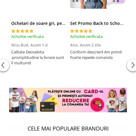
Cadouri pentru Doctori
Cadouri pentru Sfânta Maria
Martisoare
Ochelari de soare gri, pentru barbati, Daniel Klein Sunglasses, DK3250-2
Set Promo Back to School Six Seven 67 – Tricou + Cutie + Bidon Personalizat pentru copilul tău
Achizitie verificata
Achizitie verificata
Achi
Nicu Bud,
Acum 1 zi
Ana,
Acum 2 zile
Tod
sa
Calitate Deosebita
Conform descrierii Am primit
.promptitudine la livrare sunt
foarte repede comanda
Rec
F multumit
la m
fix
mul
CELE MAI POPULARE BRANDURI