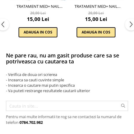
TRATAMENT MED+ NAIL
TRATAMENT MED+ NAIL
Etichete scolare
Cadouri barbati
THERAPY SER PENTRU
THERAPY MASCA DE UNGHII
20,00 Lei
20,00 Lei
Sepci personalizate
INTARIREA UNGHIEI EVELINE
PESTE NOAPTE EVELINE
P
Seturi cadou barbati
15,00 Lei
15,00 Lei
COSMETICS
COSMETICS
Seturi cadou barbati portofel si curea
Bannere personalizate scoli si gradinite
ADAUGA IN COS
ADAUGA IN COS
Ceasuri pentru EL
Caserole personalizate sandwich
Cadouri craciun barbati
Saculeti personalizati
Cadouri personalizate barbati
Sticla de apa personalizata
Ne pare rau, nu am gasit produse care sa se
Cadouri copii
potriveasca cu cautarea ta
Agende si caiete personalizate
Caciuli copii
Cadouri copii bebelusi 0+
- Verifica de doua ori scrierea
- Incearca sa cauti cuvinte simple
Lenjerii de pat Disney
- Incearca o cautare mai putin specifica
Cadouri copii 1 an
- Va puteti restrange rezultatele cautarii ulterior
Cadouri craciun copii
Colectia Disney
Sticlă pentru apa Personalizată
Pentru mai multe informatii te rog sa ne contactezi la numarul de
Sepci personalizate
telefon
0784.702.982
Seturi cadou pentru copii KID's Collection