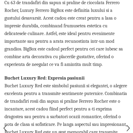
Cu 63 de trandafiri din sapun si praline de ciocolata Ferrero
Tricouri de cuplu Valentine's Day
Rocher, Luxury Ferrero BigBox este definitia luxului si a
Valentine's Day
gustului desavarsit. Acest cadou este creat pentru a lasa o
Cadouri pentru Bunici
impresie durabila, combinand frumusetea estetica cu
Cadouri pentru Nasi si Fini
delicatesele culinare. Astfel, este ideal pentru evenimente
Cadouri Craciun
importante sau pentru a arata recunostinta intr-un mod
Cadouri pentru Mama
grandios. BigBox este cadoul perfect pentru cei care iubesc sa
Cadouri pentru profesori sau absolventi
combine arta decorativa cu placerile gustative, oferind o
Cadouri Back to school
experienta de neegalat ce va fi amintita mult timp.
Cadouri de Paște
Cadouri Traditionale Romanesti
Buchet Luxury Red: Expresia pasiunii
8 Martie
Buchet Luxury Red este simbolul pasiunii si elegantei, o alegere
Cadouri pentru CUPLU El & Ea
excelenta pentru a transmite sentimente puternice. Combinatia
Cadouri Iubitori de animale
de trandafiri rosii din sapun si praline Ferrero Rocher este o
Cadouri GRAVIDE
incantare, acest cadou fiind perfect pentru a-ti exprima
Cadouri pentru sportivi
dragostea sau pentru a sarbatori ocazii romantice, oferind o
Cadouri Pensionare
nota de clasa si sofisticare. Pe langa aspectul sau impresionant,
Cadouri Colegi, sefi sau angajati
Buchet Luxury Red este un gest memorabil care transmite