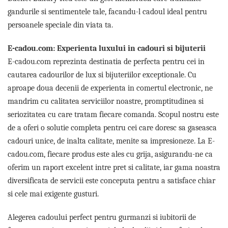
Cadouri pentru Doctori
gandurile si sentimentele tale, facandu-l cadoul ideal pentru
Cadouri pentru Sfânta Maria
persoanele speciale din viata ta.
Martisoare
E-cadou.com: Experienta luxului in cadouri si bijuterii
E-cadou.com reprezinta destinatia de perfecta pentru cei in
cautarea cadourilor de lux si bijuteriilor exceptionale. Cu
aproape doua decenii de experienta in comertul electronic, ne
mandrim cu calitatea serviciilor noastre, promptitudinea si
seriozitatea cu care tratam fiecare comanda. Scopul nostru este
de a oferi o solutie completa pentru cei care doresc sa gaseasca
cadouri unice, de inalta calitate, menite sa impresioneze. La E-
cadou.com, fiecare produs este ales cu grija, asigurandu-ne ca
oferim un raport excelent intre pret si calitate, iar gama noastra
diversificata de servicii este conceputa pentru a satisface chiar
si cele mai exigente gusturi.
Alegerea cadoului perfect pentru gurmanzi si iubitorii de