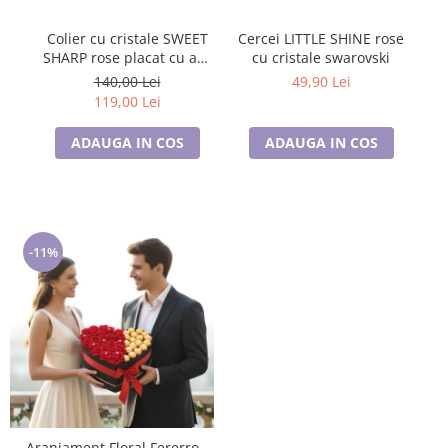
Colier cu cristale SWEET
Cercei LITTLE SHINE rose
C
SHARP rose placat cu aur
cu cristale swarovski
galben
140,00 Lei
49,90 Lei
119,00 Lei
ADAUGA IN COS
ADAUGA IN COS
-11%
Aranjament Floral Fererro