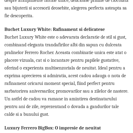
despre aranjamente florale unice, delicioase praline de ciocolata
Lenjerii de pat pentru copii
sau bijuterii si accesorii deosebite, alegerea perfecta asteapta sa
Cadouri Cuplu
fie descoperita.
Fashion
Pijamale de CRACIUN
Buchet Luxury White: Rafinament si delicatese
Pijamale de dama
Buchet Luxury White este o adevarata declaratie de stil si gust,
Pijamale de barbati
combinand eleganta trandafirilor albi din sapun cu dulceata
Halate si capoate
pralinelor Ferrero Rocher. Aceasta combinatie unica este atat o
Pijamale
placere vizuala, cat si o incantare pentru papilele gustative,
WINTER Collection
oferind o experienta multisenzoriala de neuitat. Ideal pentru a
Halate si pijamale Family
exprima aprecierea si admiratia, acest cadou adauga o nota de
Incaltaminte
rafinament oricarui moment special, fiind perfect pentru
Seturi elegante femei
sarbatorirea aniversarilor, promovarilor sau a zilelor de nastere.
Umbrele
Un astfel de cadou va ramane in amintirea destinatarului
Pijamale de copii
pentru ani de zile, reprezentand o dovada a gandurilor tale
Pijamale BIG SIZE femei
calde si a bunului gust.
Cadouri ocazii speciale
Luxury Ferrero BigBox: O impresie de neuitat
Tricouri de craciun