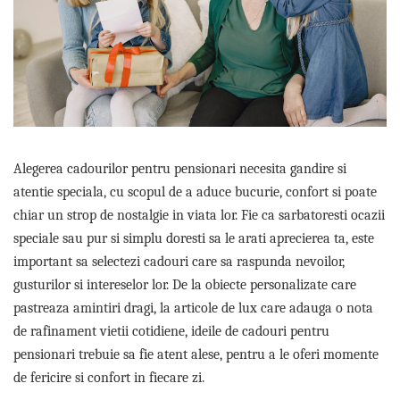
Etichete scolare
Cadouri barbati
Sepci personalizate
Seturi cadou barbati
Seturi cadou barbati portofel si curea
Bannere personalizate scoli si gradinite
Ceasuri pentru EL
Caserole personalizate sandwich
Cadouri craciun barbati
Saculeti personalizati
Cadouri personalizate barbati
Sticla de apa personalizata
Cadouri copii
Alegerea cadourilor pentru pensionari necesita gandire si
Agende si caiete personalizate
atentie speciala, cu scopul de a aduce bucurie, confort si poate
Caciuli copii
chiar un strop de nostalgie in viata lor. Fie ca sarbatoresti ocazii
Cadouri copii bebelusi 0+
speciale sau pur si simplu doresti sa le arati aprecierea ta, este
Lenjerii de pat Disney
important sa selectezi cadouri care sa raspunda nevoilor,
Cadouri copii 1 an
gusturilor si intereselor lor. De la obiecte personalizate care
Cadouri craciun copii
pastreaza amintiri dragi, la articole de lux care adauga o nota
Colectia Disney
de rafinament vietii cotidiene, ideile de cadouri pentru
Sticlă pentru apa Personalizată
pensionari trebuie sa fie atent alese, pentru a le oferi momente
Sepci personalizate
de fericire si confort in fiecare zi.
Seturi cadou pentru copii KID's Collection