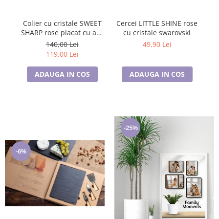
Colier cu cristale SWEET
Cercei LITTLE SHINE rose
C
SHARP rose placat cu aur
cu cristale swarovski
galben
140,00 Lei
49,90 Lei
119,00 Lei
ADAUGA IN COS
ADAUGA IN COS
-25%
-6%