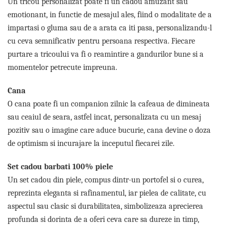
Un tricou personalizat poate fi un cadou amuzant sau
Tricouri de cuplu Valentine's Day
emotionant, in functie de mesajul ales, fiind o modalitate de a
Valentine's Day
impartasi o gluma sau de a arata ca iti pasa, personalizandu-l
Cadouri pentru Bunici
cu ceva semnificativ pentru persoana respectiva. Fiecare
Cadouri pentru Nasi si Fini
purtare a tricoului va fi o reamintire a gandurilor bune si a
Cadouri Craciun
momentelor petrecute impreuna.
Cadouri pentru Mama
Cadouri pentru profesori sau absolventi
Cana
Cadouri Back to school
O cana poate fi un companion zilnic la cafeaua de dimineata
Cadouri de Paște
sau ceaiul de seara, astfel incat, personalizata cu un mesaj
Cadouri Traditionale Romanesti
pozitiv sau o imagine care aduce bucurie, cana devine o doza
8 Martie
de optimism si incurajare la inceputul fiecarei zile.
Cadouri pentru CUPLU El & Ea
Cadouri Iubitori de animale
Set cadou barbati 100% piele
Cadouri GRAVIDE
Un set cadou din piele, compus dintr-un portofel si o curea,
Cadouri pentru sportivi
reprezinta eleganta si rafinamentul, iar pielea de calitate, cu
Cadouri Pensionare
aspectul sau clasic si durabilitatea, simbolizeaza aprecierea
Cadouri Colegi, sefi sau angajati
profunda si dorinta de a oferi ceva care sa dureze in timp,