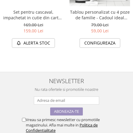
Set pentru cascaval,
Tablou personalizat cu 4 poze
impachetat in cutie din carton
de familie - Cadoul ideal
robust, cu placa de ardezie si
pentru familie TA4_P1 Family
169,00 Lei
79,00 Lei
cutite din inox
Moments
159,00 Lei
59,00 Lei
ALERTA STOC
CONFIGUREAZA
NEWSLETTER
Nu rata ofertele si promotiile noastre
Vreau sa primesc newsletter cu promotiile
magazinului. Afla mai multe in
Politica de
Confidentialitate