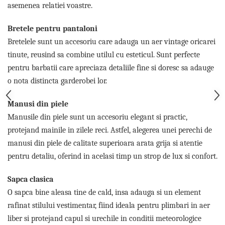
Cadouri pentru Doctori
asemenea relatiei voastre.
Cadouri pentru Sfânta Maria
Bretele pentru pantaloni
Martisoare
Bretelele sunt un accesoriu care adauga un aer vintage oricarei
tinute, reusind sa combine utilul cu esteticul. Sunt perfecte
pentru barbatii care apreciaza detaliile fine si doresc sa adauge
o nota distincta garderobei lor.
Manusi din piele
Manusile din piele sunt un accesoriu elegant si practic,
protejand mainile in zilele reci. Astfel, alegerea unei perechi de
manusi din piele de calitate superioara arata grija si atentie
pentru detaliu, oferind in acelasi timp un strop de lux si confort.
Sapca clasica
O sapca bine aleasa tine de cald, insa adauga si un element
rafinat stilului vestimentar, fiind ideala pentru plimbari in aer
liber si protejand capul si urechile in conditii meteorologice