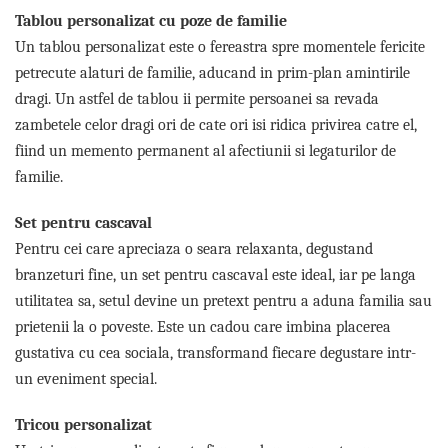
Lenjerii de pat pentru copii
Tablou personalizat cu poze de familie
Cadouri Cuplu
Un tablou personalizat este o fereastra spre momentele fericite
Fashion
petrecute alaturi de familie, aducand in prim-plan amintirile
Pijamale de CRACIUN
dragi. Un astfel de tablou ii permite persoanei sa revada
Pijamale de dama
zambetele celor dragi ori de cate ori isi ridica privirea catre el,
Pijamale de barbati
fiind un memento permanent al afectiunii si legaturilor de
Halate si capoate
familie.
Pijamale
Set pentru cascaval
WINTER Collection
Pentru cei care apreciaza o seara relaxanta, degustand
Halate si pijamale Family
branzeturi fine, un set pentru cascaval este ideal, iar pe langa
Incaltaminte
utilitatea sa, setul devine un pretext pentru a aduna familia sau
Seturi elegante femei
prietenii la o poveste. Este un cadou care imbina placerea
Umbrele
gustativa cu cea sociala, transformand fiecare degustare intr-
Pijamale de copii
un eveniment special.
Pijamale BIG SIZE femei
Cadouri ocazii speciale
Tricou personalizat
Tricouri de craciun