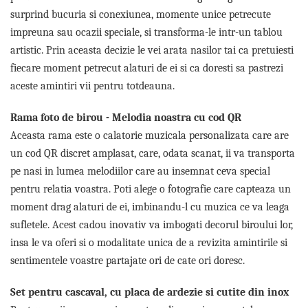
Lenjerii de pat pentru copii
surprind bucuria si conexiunea, momente unice petrecute
Cadouri Cuplu
impreuna sau ocazii speciale, si transforma-le intr-un tablou
Fashion
artistic. Prin aceasta decizie le vei arata nasilor tai ca pretuiesti
Pijamale de CRACIUN
fiecare moment petrecut alaturi de ei si ca doresti sa pastrezi
Pijamale de dama
aceste amintiri vii pentru totdeauna.
Pijamale de barbati
Rama foto de birou - Melodia noastra cu cod QR
Halate si capoate
Aceasta rama este o calatorie muzicala personalizata care are
Pijamale
un cod QR discret amplasat, care, odata scanat, ii va transporta
WINTER Collection
pe nasi in lumea melodiilor care au insemnat ceva special
Halate si pijamale Family
pentru relatia voastra. Poti alege o fotografie care capteaza un
Incaltaminte
moment drag alaturi de ei, imbinandu-l cu muzica ce va leaga
Seturi elegante femei
sufletele. Acest cadou inovativ va imbogati decorul biroului lor,
Umbrele
insa le va oferi si o modalitate unica de a revizita amintirile si
Pijamale de copii
sentimentele voastre partajate ori de cate ori doresc.
Pijamale BIG SIZE femei
Cadouri ocazii speciale
Set pentru cascaval, cu placa de ardezie si cutite din inox
Tricouri de craciun