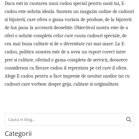
Cadouri pentru Doctori
Daca esti in cautarea unui cadou special pentru nasii tai, E-
Cadouri pentru Sfânta Maria
cadou este solutia ideala. Suntem un magazin online de cadouri
Martisoare
si bijuterii, care ofera o gama variata de produse, de la bijuterii
de lux pana la accesorii deosebite. Obiectivul nostru este de a
oferi o solutie completa celor care cauta cadouri speciale, de
cea mai buna calitate si de o diversitate cat mai mare. La E-
cadou, politica noastra este de a avea un raport corect intre
pret si calitate, oferind o gama completa de servicii, deoarece
consideram ca fiecare cadou il reprezinta pe cel care il ofera.
Alege E-cadou pentru a face impresie de neuitat nasilor tai cu
cadouri care vorbesc despre grija, calitate si originalitate.
Categorii