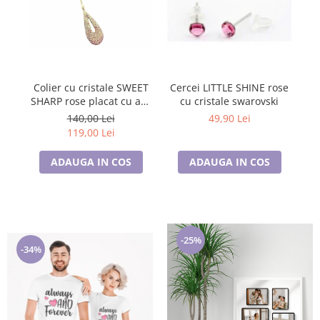
Colier cu cristale SWEET
Cercei LITTLE SHINE rose
C
SHARP rose placat cu aur
cu cristale swarovski
galben
140,00 Lei
49,90 Lei
119,00 Lei
ADAUGA IN COS
ADAUGA IN COS
-25%
-34%