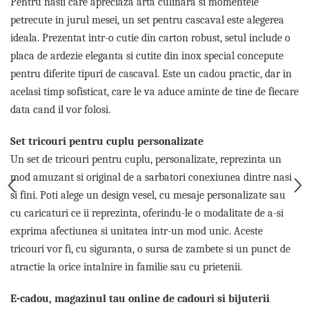
Pentru nasii care apreciaza arta culinara si momentele
Tricouri de cuplu Valentine's Day
petrecute in jurul mesei, un set pentru cascaval este alegerea
Valentine's Day
ideala. Prezentat intr-o cutie din carton robust, setul include o
Cadouri pentru Bunici
placa de ardezie eleganta si cutite din inox special concepute
Cadouri pentru Nasi si Fini
pentru diferite tipuri de cascaval. Este un cadou practic, dar in
Cadouri Craciun
acelasi timp sofisticat, care le va aduce aminte de tine de fiecare
Cadouri pentru Mama
data cand il vor folosi.
Cadouri pentru profesori sau absolventi
Cadouri Back to school
Set tricouri pentru cuplu personalizate
Cadouri de Paște
Un set de tricouri pentru cuplu, personalizate, reprezinta un
Cadouri Traditionale Romanesti
mod amuzant si original de a sarbatori conexiunea dintre nasi
8 Martie
si fini. Poti alege un design vesel, cu mesaje personalizate sau
Cadouri pentru CUPLU El & Ea
cu caricaturi ce ii reprezinta, oferindu-le o modalitate de a-si
Cadouri Iubitori de animale
exprima afectiunea si unitatea intr-un mod unic. Aceste
Cadouri GRAVIDE
tricouri vor fi, cu siguranta, o sursa de zambete si un punct de
Cadouri pentru sportivi
atractie la orice intalnire in familie sau cu prietenii.
Cadouri Pensionare
Cadouri Colegi, sefi sau angajati
E-cadou, magazinul tau online de cadouri si bijuterii