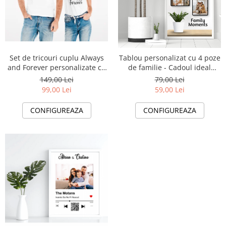
Set de tricouri cuplu Always
Tablou personalizat cu 4 poze
and Forever personalizate cu
de familie - Cadoul ideal
tematica Valentines Day
pentru familie TA4_P1 Family
149,00 Lei
79,00 Lei
Moments
99,00 Lei
59,00 Lei
CONFIGUREAZA
CONFIGUREAZA