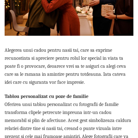
Etichete scolare
Cadouri barbati
Sepci personalizate
Seturi cadou barbati
Seturi cadou barbati portofel si curea
Bannere personalizate scoli si gradinite
Ceasuri pentru EL
Caserole personalizate sandwich
Cadouri craciun barbati
Saculeti personalizati
Cadouri personalizate barbati
Alegerea unui cadou pentru nasii tai, care sa exprime
Sticla de apa personalizata
Cadouri copii
recunostinta si apreciere pentru rolul lor special in viata ta
Agende si caiete personalizate
poate fi o provocare, deoarece vrei sa te asiguri ca alegi ceva
Caciuli copii
care sa le ramana in amintire pentru totdeauna. Iata cateva
Cadouri copii bebelusi 0+
idei care cu siguranta vor face impresie.
Lenjerii de pat Disney
Cadouri copii 1 an
Tablou personalizat cu poze de familie
Cadouri craciun copii
Oferirea unui tablou personalizat cu fotografii de familie
Colectia Disney
transforma clipele petrecute impreuna intr-un cadou
Sticlă pentru apa Personalizată
memorabil si plin de afectiune. Acest gest simbolizeaza caldura
Sepci personalizate
relatiei dintre tine si nasii tai, creand o punte vizuala intre
Seturi cadou pentru copii KID's Collection
prezent si cele mai frumoase amintiri. Alege fotografii care va