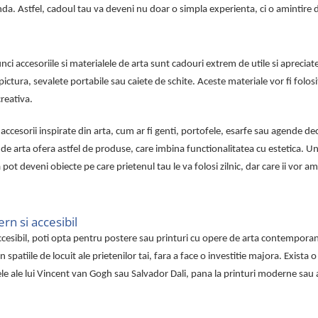
nda. Astfel, cadoul tau va deveni nu doar o simpla experienta, ci o amintire 
unci accesoriile si materialele de arta sunt cadouri extrem de utile si apreciate
 pictura, sevalete portabile sau caiete de schite. Aceste materiale vor fi folosi
creativa.
e accesorii inspirate din arta, cum ar fi genti, portofele, esarfe sau agende d
de arta ofera astfel de produse, care imbina functionalitatea cu estetica. Un
pot deveni obiecte pe care prietenul tau le va folosi zilnic, dar care ii vor a
rn si accesibil
 accesibil, poti opta pentru postere sau printuri cu opere de arta contempora
spatiile de locuit ale prietenilor tai, fara a face o investitie majora. Exista
cele ale lui Vincent van Gogh sau Salvador Dali, pana la printuri moderne sau 