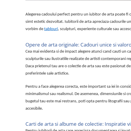
Lenjerii de pat pentru copii
Cadouri Cuplu
Alegerea cadoului perfect pentru un iubitor de arta poate fi o
Fashion
simt estetic dezvoltat. Iubitorii de arta apreciaza cadourile un
Pijamale de CRACIUN
vorbim de
tablouri
, sculpturi, experiente culturale sau accesor
Pijamale de dama
Pijamale de barbati
Opere de arta originale: Cadouri unice si valor
Halate si capoate
Cea mai evidenta si de impact alegere atunci cand cauti un cad
Pijamale
sculpturile sau ilustratiile realizate de artisti contemporani
WINTER Collection
Daca prietenul tau are o colectie de arta sau este pasionat de 
Halate si pijamale Family
preferintele sale artistice.
Incaltaminte
Pentru a face alegerea corecta, este important sa iei in consid
Seturi elegante femei
minimalismul sau realismul. De asemenea, dimensiunile si croma
Umbrele
bugetul tau este mai restrans, poti opta pentru litografii sau 
Pijamale de copii
accesibile.
Pijamale BIG SIZE femei
Cadouri ocazii speciale
Carti de arta si albume de colectie: Inspiratie v
Tricouri de craciun
Pentru iubitorii de arta care apreciaza documentarea si invat