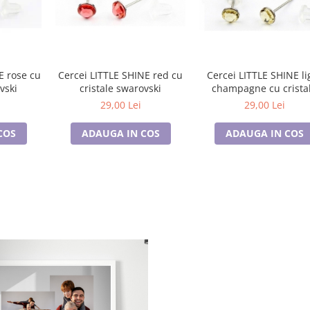
E rose cu
Cercei LITTLE SHINE red cu
Cercei LITTLE SHINE li
vski
cristale swarovski
champagne cu crista
swarovski
29,00 Lei
29,00 Lei
COS
ADAUGA IN COS
ADAUGA IN COS