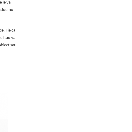
e le va
cadou nu
ce. Fie ca
oul tau va
obiect sau
-83%
-16%