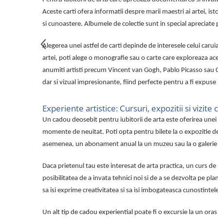
Tricouri de cuplu Valentine's Day
Aceste carti ofera informatii despre marii maestri ai artei, isto
Valentine's Day
si cunoastere. Albumele de colectie sunt in special apreciate pe
Cadouri pentru Bunici
Cadouri pentru Nasi si Fini
Alegerea unei astfel de carti depinde de interesele celui carui
Cadouri Craciun
artei, poti alege o monografie sau o carte care exploreaza 
Cadouri pentru Mama
anumiti artisti precum Vincent van Gogh, Pablo Picasso sau 
Cadouri pentru profesori sau absolventi
dar si vizual impresionante, fiind perfecte pentru a fi expuse
Cadouri Back to school
Experiente artistice: Cursuri, expozitii si vizite 
Cadouri de Paște
Un cadou deosebit pentru iubitorii de arta este oferirea unei 
Cadouri Traditionale Romanesti
momente de neuitat. Poti opta pentru bilete la o expozitie de
8 Martie
asemenea, un abonament anual la un muzeu sau la o galerie de 
Cadouri pentru CUPLU El & Ea
Cadouri Iubitori de animale
Daca prietenul tau este interesat de arta practica, un curs de 
Cadouri GRAVIDE
posibilitatea de a invata tehnici noi si de a se dezvolta pe pla
Cadouri pentru sportivi
sa isi exprime creativitatea si sa isi imbogateasca cunostintel
Cadouri Pensionare
Cadouri Colegi, sefi sau angajati
Un alt tip de cadou experiential poate fi o excursie la un ora