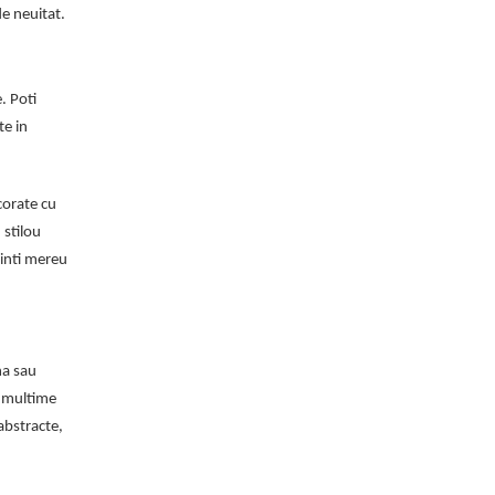
de neuitat.
. Poti
te in
ecorate cu
 stilou
minti mereu
na sau
 o multime
abstracte,