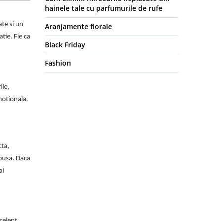
hainele tale cu parfumurile de rufe
ate si un
Aranjamente florale
tie. Fie ca
Black Friday
Fashion
ile,
motionala.
cta,
xpusa. Daca
ai
celent.