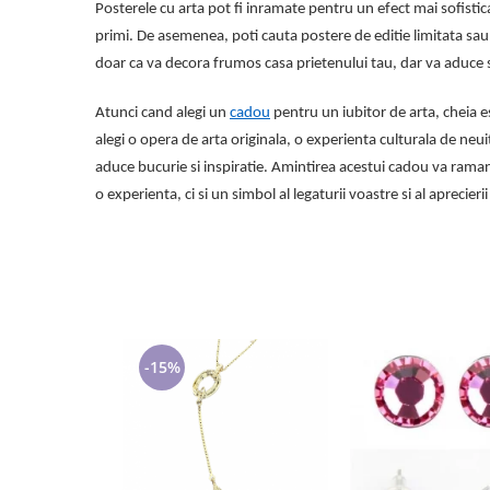
Posterele cu arta pot fi inramate pentru un efect mai sofisticat
primi. De asemenea, poti cauta postere de editie limitata sau c
doar ca va decora frumos casa prietenului tau, dar va aduce si 
Atunci cand alegi un
cadou
pentru un iubitor de arta, cheia es
alegi o opera de arta originala, o experienta culturala de neuit
aduce bucurie si inspiratie. Amintirea acestui cadou va raman
o experienta, ci si un simbol al legaturii voastre si al aprecier
-15%