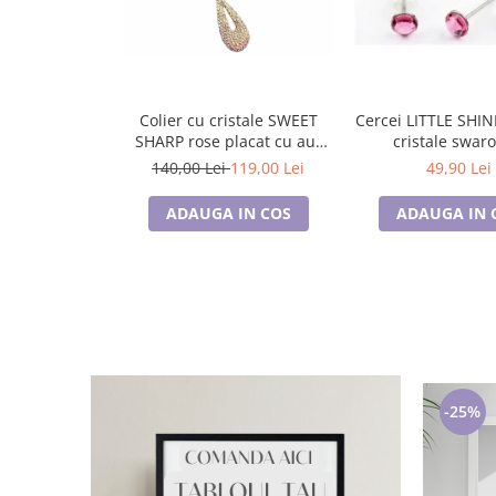
Colier cu cristale SWEET
Cercei LITTLE SHIN
SHARP rose placat cu aur
cristale swaro
galben
140,00 Lei
119,00 Lei
49,90 Lei
ADAUGA IN COS
ADAUGA IN 
-25%