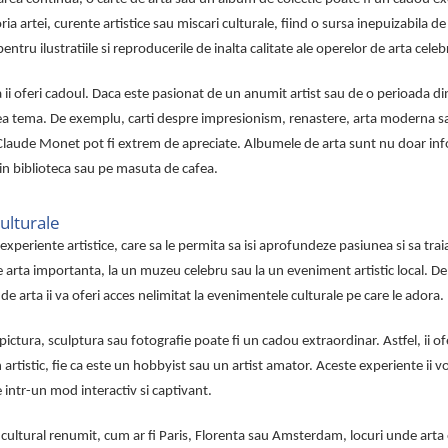
ria artei, curente artistice sau miscari culturale, fiind o sursa inepuizabila de
ntru ilustratiile si reproducerile de inalta calitate ale operelor de arta celeb
a ii oferi cadoul. Daca este pasionat de un anumit artist sau de o perioada din
acea tema. De exemplu, carti despre impresionism, renastere, arta moderna 
Claude Monet pot fi extrem de apreciate. Albumele de arta sunt nu doar in
 in biblioteca sau pe masuta de cafea.
culturale
experiente artistice, care sa le permita sa isi aprofundeze pasiunea si sa trai
 arta importanta, la un muzeu celebru sau la un eveniment artistic local. De
arta ii va oferi acces nelimitat la evenimentele culturale pe care le adora.
pictura, sculptura sau fotografie poate fi un cadou extraordinar. Astfel, ii of
n artistic, fie ca este un hobbyist sau un artist amator. Aceste experiente ii 
e intr-un mod interactiv si captivant.
s cultural renumit, cum ar fi Paris, Florenta sau Amsterdam, locuri unde arta