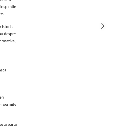
 inspiratie
re.
 istoria
sau despre
formative,
asca
eri
vor permite
 este parte