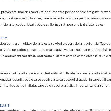
 provocare, mai ales cand vrei sa surprinzi o persoana care are gusturi rafin
ice, creative si semnificative, care le reflecta pasiunea pentru frumos si inova
ii de arta, cadoul ideal trebuie sa fie inspirat, personalizat si atent ales.
oase
ou pentru un iubitor de arta este sa oferi o opera de arta originala. Tablour
 reprezinta un cadou deosebit, care va adauga valoare nu doar estetica, ci si e
un anumit stil sau artist, poti cauta o lucrare care sa completeze gusturile si
erare stilul de arta preferat al destinatarului. Poate ca apreciaza arta abstra
tica lucrarii trebuie sa se potriveasca cu decorul si spatiul in care va fi e
printuri de editie limitata, care au o valoare artistica importanta, dar sunt m
izuala
area continua, o carte de arta sau un album de colectie poate fi un cadou ex