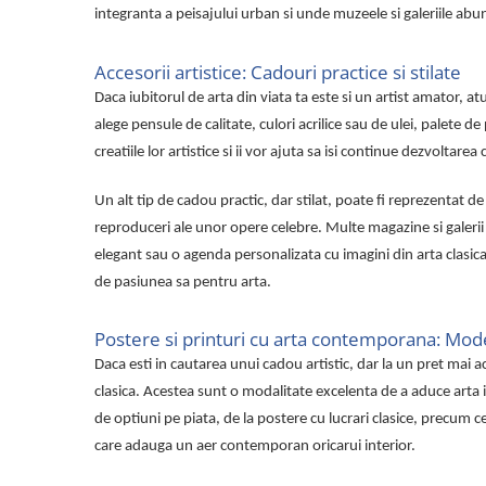
Cadouri pentru Doctori
integranta a peisajului urban si unde muzeele si galeriile abu
Cadouri pentru Sfânta Maria
Martisoare
Accesorii artistice: Cadouri practice si stilate
Daca iubitorul de arta din viata ta este si un artist amator, at
alege pensule de calitate, culori acrilice sau de ulei, palete de
creatiile lor artistice si ii vor ajuta sa isi continue dezvoltarea 
Un alt tip de cadou practic, dar stilat, poate fi reprezentat d
reproduceri ale unor opere celebre. Multe magazine si galerii 
elegant sau o agenda personalizata cu imagini din arta clasica 
de pasiunea sa pentru arta.
Postere si printuri cu arta contemporana: Mode
Daca esti in cautarea unui cadou artistic, dar la un pret mai
clasica. Acestea sunt o modalitate excelenta de a aduce arta in 
de optiuni pe piata, de la postere cu lucrari clasice, precum 
care adauga un aer contemporan oricarui interior.